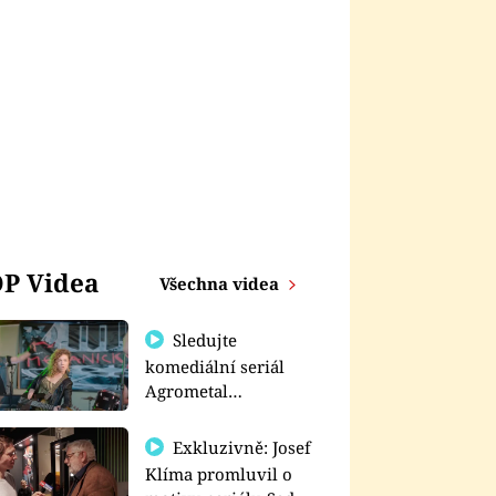
P Videa
Všechna videa
Sledujte
komediální seriál
Agrometal
exkluzivně na
prima+
Exkluzivně: Josef
Klíma promluvil o