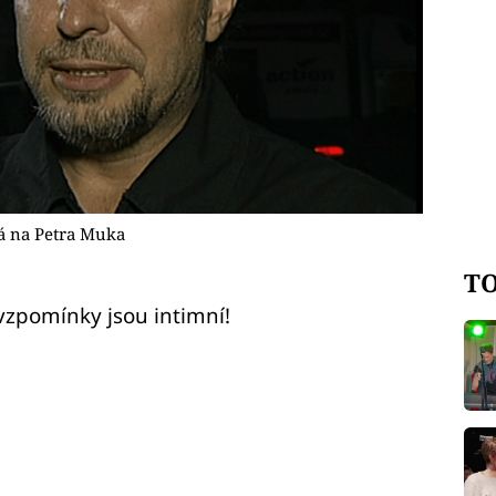
á na Petra Muka
TO
vzpomínky jsou intimní!