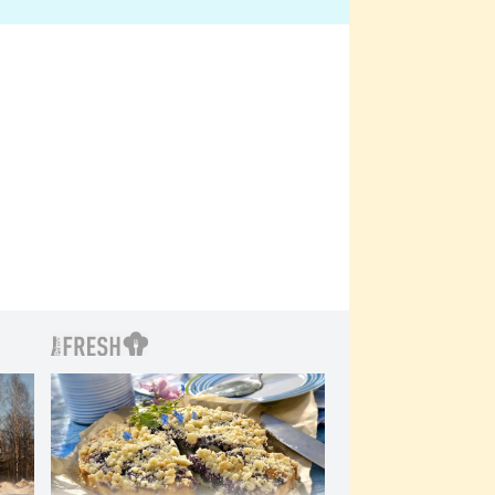
bylo drsnější než hanba
 Kinclem?
filmy?