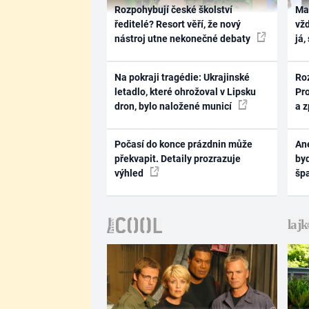
Rozpohybují české školství
Ma
ředitelé? Resort věří, že nový
vž
nástroj utne nekonečné debaty
já,
Na pokraji tragédie: Ukrajinské
Ro
letadlo, které ohrožoval v Lipsku
Pr
dron, bylo naložené municí
a 
Počasí do konce prázdnin může
Ane
překvapit. Detaily prozrazuje
byd
výhled
šp