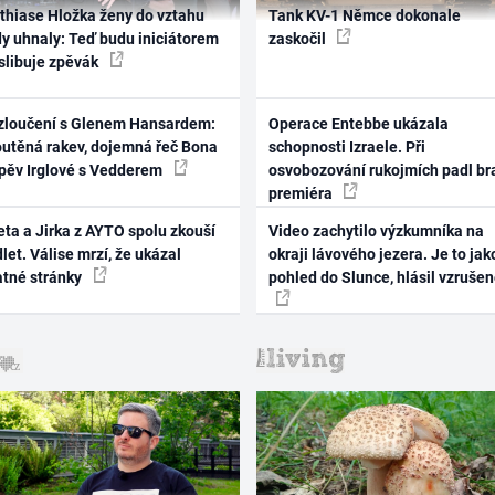
thiase Hložka ženy do vztahu
Tank KV-1 Němce dokonale
dy uhnaly: Teď budu iniciátorem
zaskočil
 slibuje zpěvák
zloučení s Glenem Hansardem:
Operace Entebbe ukázala
outěná rakev, dojemná řeč Bona
schopnosti Izraele. Při
zpěv Irglové s Vedderem
osvobozování rukojmích padl br
premiéra
ta a Jirka z AYTO spolu zkouší
Video zachytilo výzkumníka na
let. Válise mrzí, že ukázal
okraji lávového jezera. Je to jak
atné stránky
pohled do Slunce, hlásil vzruše