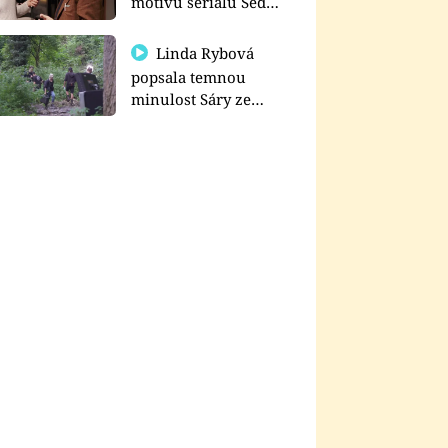
motivu seriálu Sedm
schodů k moci
Linda Rybová
popsala temnou
minulost Sáry ze
seriálu Zákony vlka