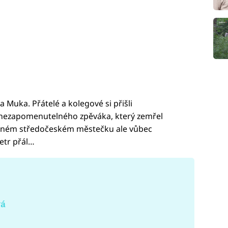
 Muka. Přátelé a kolegové si přišli
nezapomenutelného zpěváka, který zemřel
líbeném středočeském městečku ale vůbec
Petr přál…
vá