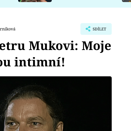
rníková
SDÍLET
Petru Mukovi: Moje
u intimní!