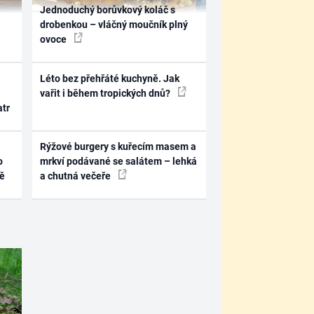
Jednoduchý borůvkový koláč s
drobenkou – vláčný moučník plný
ovoce
Léto bez přehřáté kuchyně. Jak
vařit i během tropických dnů?
atr
Rýžové burgery s kuřecím masem a
o
mrkví podávané se salátem – lehká
ně
a chutná večeře