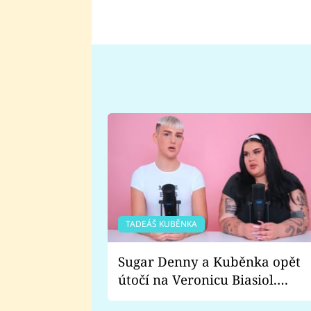
TADEÁŠ KUBĚNKA
Sugar Denny a Kuběnka opět
útočí na Veronicu Biasiol.
Proč je podle nich falešná a