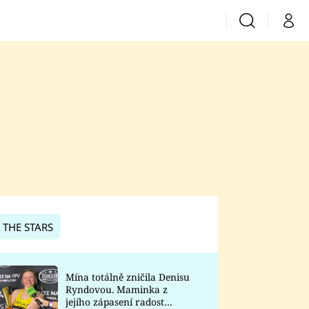
Vyhledávání
Můj 
Prima+
CNN Prima News
Prima Fresh
Prima Living
Prima Zoom
 THE STARS
Prima Lajk
Mína totálně zničila Denisu
Ryndovou. Maminka z
Sledujte nás
jejího zápasení radost