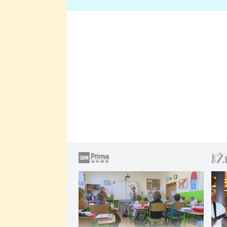
lže o své nevěře?