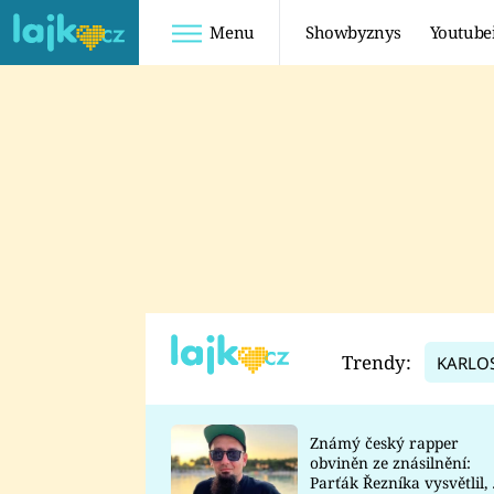
Menu
Showbyznys
Youtube
Youtuberky
Youtubeři
SHOPAHOLICADEL
FATTYPILLOW
ANNA ŠULC
FREESCOOT
SUGAR DENNY
ADAM KAJUMI
LADUŠKA
TADEÁŠ KUBĚNKA
DOMINIKA
DATEL
Trendy:
KARLO
MYSLIVCOVÁ
Známý český rapper
obviněn ze znásilnění:
Parťák Řezníka vysvětlil, 