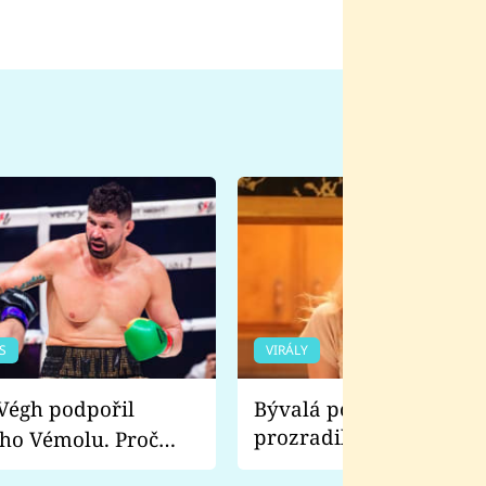
S
VIRÁLY
Bývalá pornoherečka
prozradila, co ji šokova
ho Vémolu. Proč
natáčení Euforie. Vážně
ji zápasit s ním než