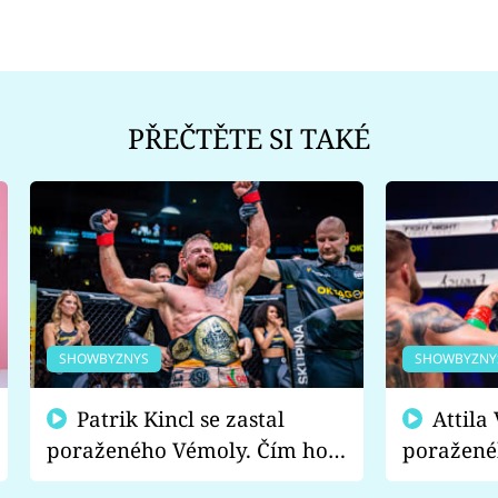
PŘEČTĚTE SI TAKÉ
SHOWBYZNYS
SHOWBYZNY
Patrik Kincl se zastal
Attila Végh podpořil
poraženého Vémoly. Čím ho
poražené
fanoušci naštvali?
chce radě