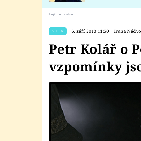
se v Plzni stalo
Lajk
■
Videa
6. září 2013 11:50
Ivana Nádvo
VIDEA
Petr Kolář o 
vzpomínky jso