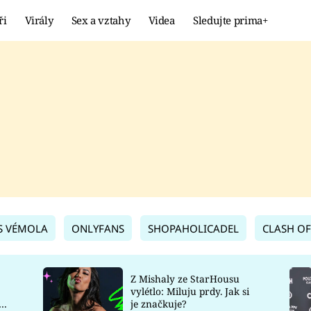
ři
Virály
Sex a vztahy
Videa
Sledujte prima+
Showbyznys
Extrém
VIRÁLY
KURIOZITY
VIDEA
KVÍZY
S VÉMOLA
ONLYFANS
SHOPAHOLICADEL
CLASH OF
Z Mishaly ze StarHousu
vylétlo: Miluju prdy. Jak si
co
je značkuje?