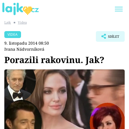
Lajk
■
Videa
Trendy:
KARLOS VÉMOLA
ONLYFANS
VIDEA
SDÍLET
SHOPAHOLICADEL
CLASH OF THE STARS
9. listopadu 2014 08:50
Ivana Nádvorníková
Porazili rakovinu. Jak?
Témata
Showbyznys
Youtubeři
Virály