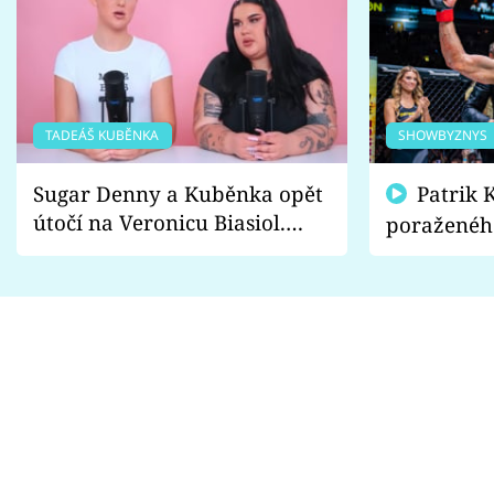
TADEÁŠ KUBĚNKA
SHOWBYZNYS
Sugar Denny a Kuběnka opět
Patrik Kincl se zastal
útočí na Veronicu Biasiol.
poraženéh
Proč je podle nich falešná a
fanoušci n
lže o své nevěře?