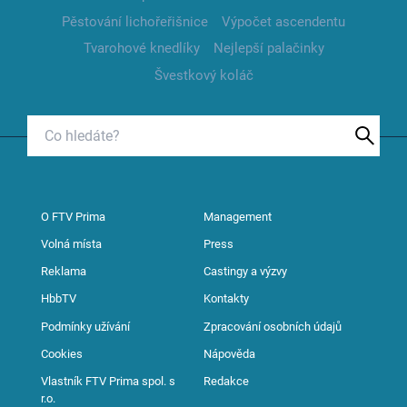
Pěstování lichořeřišnice
Výpočet ascendentu
Tvarohové knedlíky
Nejlepší palačinky
Švestkový koláč
O FTV Prima
Management
Volná místa
Press
Reklama
Castingy a výzvy
HbbTV
Kontakty
Podmínky užívání
Zpracování osobních údajů
Cookies
Nápověda
Vlastník FTV Prima spol. s
Redakce
r.o.