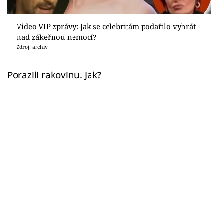
Sex a vztahy
Videa
Video VIP zprávy: Jak se celebritám podařilo vyhrát
nad zákeřnou nemocí?
Zdroj: archiv
Sledujte prima+
Porazili rakovinu. Jak?
Přihlášení
Sledujte nás