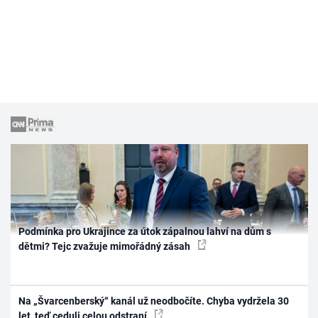
Podmínka pro Ukrajince za útok zápalnou lahví na dům s
dětmi? Tejc zvažuje mimořádný zásah
Na „Švarcenberský“ kanál už neodbočíte. Chyba vydržela 30
let, teď ceduli celou odstraní