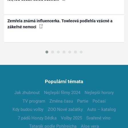
Zemřela známá influencerka. Towleová podlehla vzácné a
zákeřné nemoci
Populární témata
Jak zhubnout
Nejlepší filmy 2024
Nejlepší horory
TV program
Změna času
Partie
Počasí
Kdy budou volby
ZOO Nové začátky
Auto – katalog
7 pádů Honzy Dědka
Volby 2025
Svařené víno
Tatarák podle Pohlreicha
Aloe vera