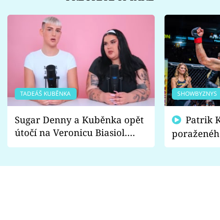
TADEÁŠ KUBĚNKA
SHOWBYZNYS
Sugar Denny a Kuběnka opět
Patrik Kincl se zastal
útočí na Veronicu Biasiol.
poraženéh
Proč je podle nich falešná a
fanoušci n
lže o své nevěře?