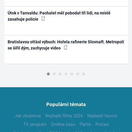
Útok v Tanvaldu: Pachatel měl pobodat tři lidi, na místě
zasahuje policie
Bratislavou otřásl výbuch: Hořela rafinerie Slovnaft. Metropolí
se šířil dým, zachycuje video
Populární témata
Jak zhubnout
Nejlepší filmy 2024
Nejlepší horory
TV program
Změna času
Partie
Počasí