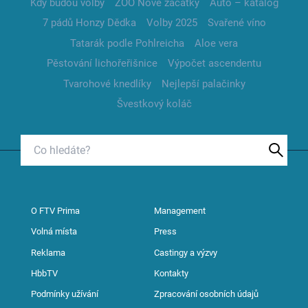
Kdy budou volby
ZOO Nové začátky
Auto – katalog
7 pádů Honzy Dědka
Volby 2025
Svařené víno
Tatarák podle Pohlreicha
Aloe vera
Pěstování lichořeřišnice
Výpočet ascendentu
Tvarohové knedlíky
Nejlepší palačinky
Švestkový koláč
O FTV Prima
Management
Volná místa
Press
Reklama
Castingy a výzvy
HbbTV
Kontakty
Podmínky užívání
Zpracování osobních údajů