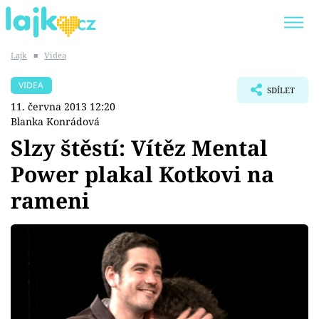
Lajk
■
Videa
Trendy:
KARLOS VÉMOLA
ONLYFANS
VIDEA
SDÍLET
SHOPAHOLICADEL
CLASH OF THE STARS
11. června 2013 12:20
Blanka Konrádová
Slzy štěstí: Vítěz Mental
Power plakal Kotkovi na
Témata
rameni
Showbyznys
Youtubeři
Virály