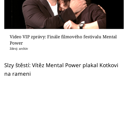
Sex a vztahy
Videa
Sledujte prima+
Video VIP zprávy: Finále filmového festivalu Mental
Power
Přihlášení
Zdroj: archiv
Slzy štěstí: Vítěz Mental Power plakal Kotkovi
Sledujte nás
na rameni