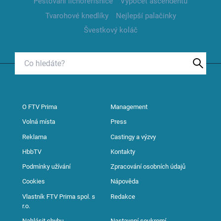
Pěstování lichořeřišnice
Výpočet ascendentu
Tvarohové knedlíky
Nejlepší palačinky
Švestkový koláč
O FTV Prima
Management
Volná místa
Press
Reklama
Castingy a výzvy
HbbTV
Kontakty
Podmínky užívání
Zpracování osobních údajů
Cookies
Nápověda
Vlastník FTV Prima spol. s
Redakce
r.o.
Nahlásit chybu
Nastavení soukromí