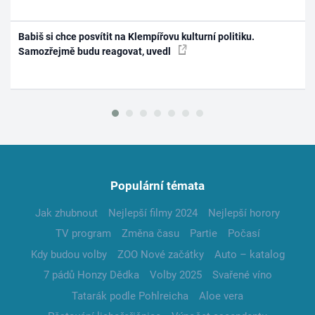
Babiš si chce posvítit na Klempířovu kulturní politiku.
Samozřejmě budu reagovat, uvedl
Populární témata
Jak zhubnout
Nejlepší filmy 2024
Nejlepší horory
TV program
Změna času
Partie
Počasí
Kdy budou volby
ZOO Nové začátky
Auto – katalog
7 pádů Honzy Dědka
Volby 2025
Svařené víno
Tatarák podle Pohlreicha
Aloe vera