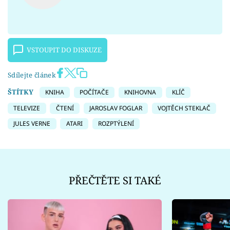
VSTOUPIT DO DISKUZE
Sdílejte článek
ŠTÍTKY
KNIHA
POČÍTAČE
KNIHOVNA
KLÍČ
TELEVIZE
ČTENÍ
JAROSLAV FOGLAR
VOJTĚCH STEKLAČ
JULES VERNE
ATARI
ROZPTÝLENÍ
PŘEČTĚTE SI TAKÉ