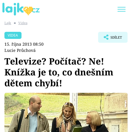
Lajk
■
Videa
Trendy:
KARLOS VÉMOLA
ONLYFANS
VIDEA
SDÍLET
SHOPAHOLICADEL
CLASH OF THE STARS
15. října 2013 08:50
Lucie Průchová
Televize? Počítač? Ne!
Knížka je to, co dnešním
Témata
dětem chybí!
Showbyznys
Youtubeři
Virály