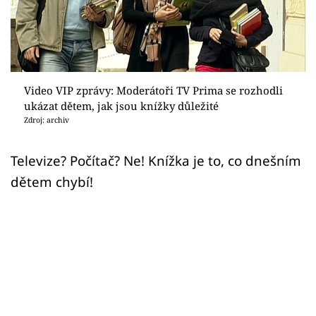
Sex a vztahy
Videa
Sledujte prima+
Video VIP zprávy: Moderátoři TV Prima se rozhodli
ukázat dětem, jak jsou knížky důležité
Přihlášení
Zdroj: archiv
Televize? Počítač? Ne! Knížka je to, co dnešním
Sledujte nás
dětem chybí!