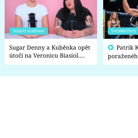
TADEÁŠ KUBĚNKA
SHOWBYZNYS
Sugar Denny a Kuběnka opět
Patrik Kincl se zastal
útočí na Veronicu Biasiol.
poraženéh
Proč je podle nich falešná a
fanoušci n
lže o své nevěře?