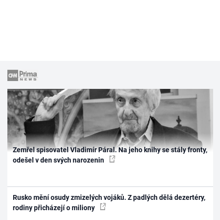
Zemřel spisovatel Vladimír Páral. Na jeho knihy se stály fronty,
odešel v den svých narozenin
Rusko mění osudy zmizelých vojáků. Z padlých dělá dezertéry,
rodiny přicházejí o miliony