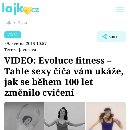
Lajk
■
Videa
Trendy:
KARLOS VÉMOLA
ONLYFANS
VIDEA
SDÍLET
SHOPAHOLICADEL
CLASH OF THE STARS
29. května 2015 10:57
Tereza Javorová
VIDEO: Evoluce fitness –
Tahle sexy číča vám ukáže,
Témata
jak se během 100 let
Showbyznys
změnilo cvičení
Youtubeři
Virály