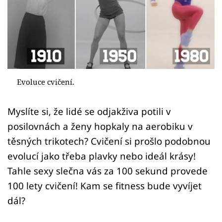
Sex a vztahy
Videa
Sledujte prima+
Přihlášení
Evoluce cvičení.
Myslíte si, že lidé se odjakživa potili v
Sledujte nás
posilovnách a ženy hopkaly na aerobiku v
těsných trikotech? Cvičení si prošlo podobnou
evolucí jako třeba plavky nebo ideál krásy!
Tahle sexy slečna vás za 100 sekund provede
100 lety cvičení! Kam se fitness bude vyvíjet
dál?