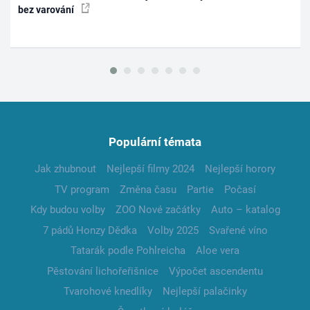
bez varování
Populární témata
Jak zhubnout
Nejlepší filmy 2024
Nejlepší horory
TV program
Změna času
Partie
Počasí
Kdy budou volby
ZOO Nové začátky
Auto – katalog
7 pádů Honzy Dědka
Volby 2025
Svařené víno
Tatarák podle Pohlreicha
Aloe vera
Pěstování lichořeřišnice
Výpočet ascendentu
Tvarohové knedlíky
Nejlepší palačinky