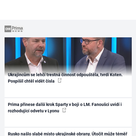
Ukrajincům se lehčí trestná činnost odpouštěla, tvrdí Koten.
Pospíšil chtěl vidět čísla
Prima přinese další krok Sparty v boji o LM. Fanoušci uvidí i
rozhodující odvetu v Lyonu
Rusko našlo slabé místo ukrajinské obrany. Útočit může téměř