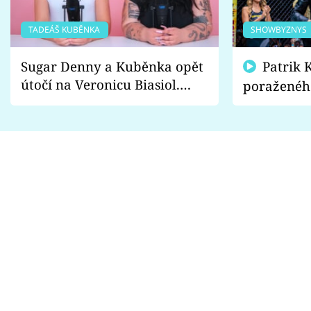
TADEÁŠ KUBĚNKA
SHOWBYZNYS
Sugar Denny a Kuběnka opět
Patrik Kincl se zastal
útočí na Veronicu Biasiol.
poraženéh
Proč je podle nich falešná a
fanoušci n
lže o své nevěře?