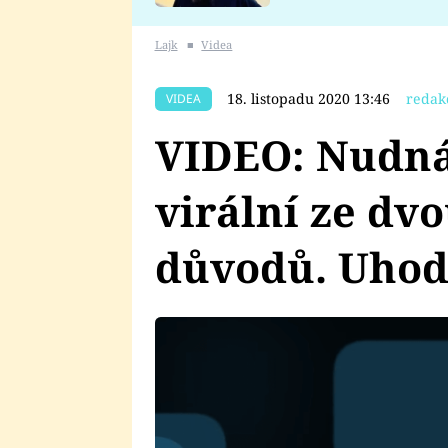
se v Plzni stalo
Lajk
■
Videa
18. listopadu 2020 13:46
redak
VIDEA
VIDEO: Nudná
virální ze dv
důvodů. Uhod