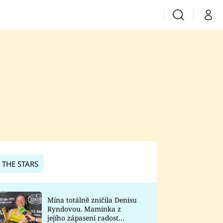
Vyhledávání
Můj 
Prima+
CNN Prima News
Prima Fresh
Prima Living
Prima Zoom
 THE STARS
Prima Lajk
Mína totálně zničila Denisu
Ryndovou. Maminka z
Sledujte nás
jejího zápasení radost