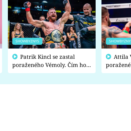
SHOWBYZNYS
SHOWBYZNY
Patrik Kincl se zastal
Attila Végh podpořil
poraženého Vémoly. Čím ho
poražené
fanoušci naštvali?
chce radě
s vítězem