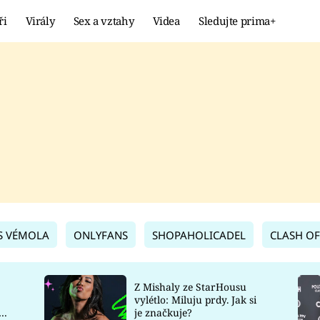
ři
Virály
Sex a vztahy
Videa
Sledujte prima+
Showbyznys
Extrém
VIRÁLY
KURIOZITY
VIDEA
KVÍZY
S VÉMOLA
ONLYFANS
SHOPAHOLICADEL
CLASH OF
Z Mishaly ze StarHousu
vylétlo: Miluju prdy. Jak si
co
je značkuje?