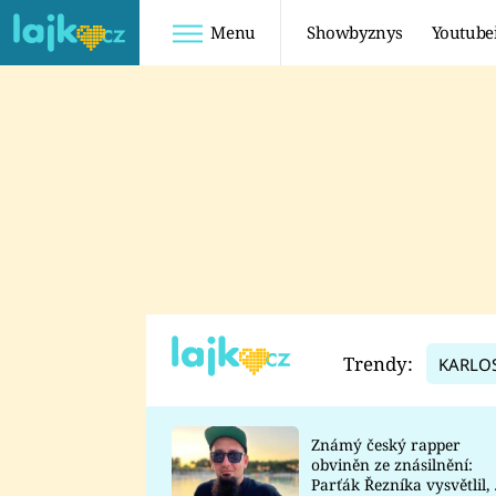
Menu
Showbyznys
Youtube
Youtuberky
Youtubeři
SHOPAHOLICADEL
FATTYPILLOW
ANNA ŠULC
FREESCOOT
SUGAR DENNY
ADAM KAJUMI
LADUŠKA
TADEÁŠ KUBĚNKA
DOMINIKA
DATEL
Trendy:
KARLO
MYSLIVCOVÁ
Známý český rapper
obviněn ze znásilnění:
Parťák Řezníka vysvětlil, 