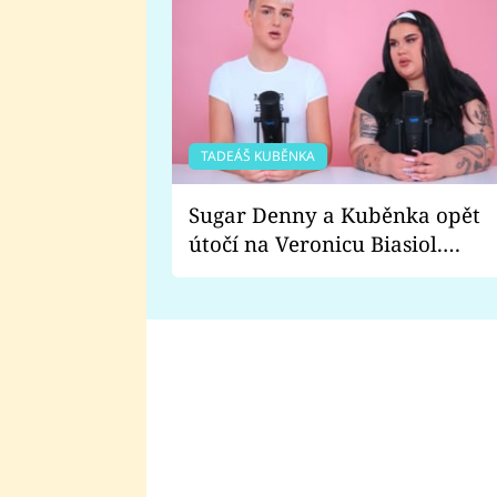
TADEÁŠ KUBĚNKA
Sugar Denny a Kuběnka opět
útočí na Veronicu Biasiol.
Proč je podle nich falešná a
lže o své nevěře?