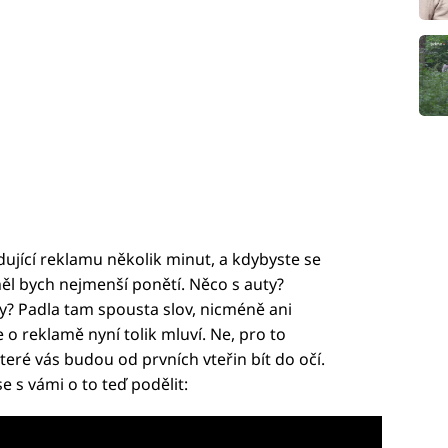
ující reklamu několik minut, a kdybyste se
měl bych nejmenší ponětí. Něco s auty?
y? Padla tam spousta slov, nicméně ani
o reklamě nyní tolik mluví. Ne, pro to
které vás budou od prvních vteřin bít do očí.
e s vámi o to teď podělit: