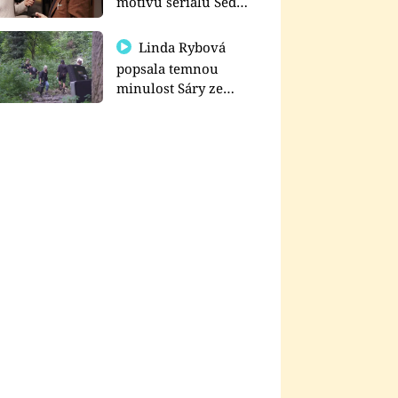
motivu seriálu Sedm
schodů k moci
Linda Rybová
popsala temnou
minulost Sáry ze
seriálu Zákony vlka