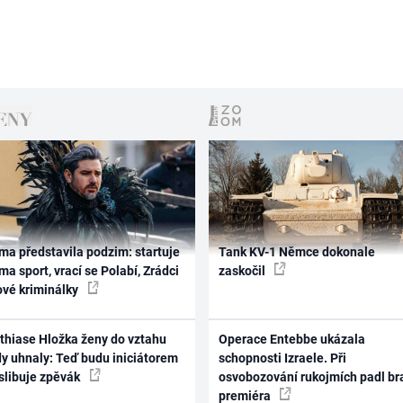
ma představila podzim: startuje
Tank KV-1 Němce dokonale
ma sport, vrací se Polabí, Zrádci
zaskočil
ové kriminálky
thiase Hložka ženy do vztahu
Operace Entebbe ukázala
dy uhnaly: Teď budu iniciátorem
schopnosti Izraele. Při
 slibuje zpěvák
osvobozování rukojmích padl br
premiéra