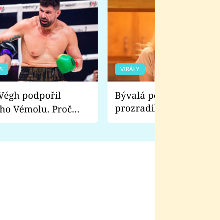
S
VIRÁLY
Bývalá pornoherečka
prozradila, co ji šokova
ho Vémolu. Proč
natáčení Euforie. Vážně
ji zápasit s ním než
bylo drsnější než hanba
 Kinclem?
filmy?