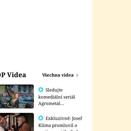
P Videa
Všechna videa
Sledujte
komediální seriál
Agrometal
exkluzivně na
prima+
Exkluzivně: Josef
Klíma promluvil o