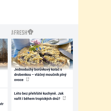
Jednoduchý borůvkový koláč s
drobenkou – vláčný moučník plný
ovoce
Léto bez přehřáté kuchyně. Jak
vařit i během tropických dnů?
atr