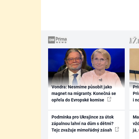
Vondra: Nesmíme působit jako
Pri
magnet na migranty. Konečná se
Pri
opřela do Evropské komise
i n
Podmínka pro Ukrajince za útok
Ma
zápalnou lahví na dům s dětmi?
vž
Tejc zvažuje mimořádný zásah
já,