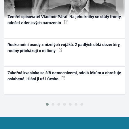
Zemřel spisovatel Vladimír Páral. Na jeho knihy se stály fronty,
odešel v den svých narozenin
Rusko mění osudy zmizelých vojáků. Z padlých dělá dezertéry,
rodiny přicházejí o miliony
Zákeřná kvasinka se šíří nemocnicemi, odolá lékům a ohrožuje
oslabené. Hlásí ji už i Česko