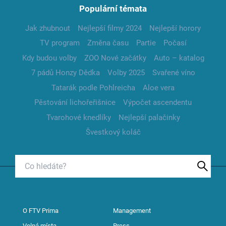
Populární témata
Jak zhubnout
Nejlepší filmy 2024
Nejlepší horory
TV program
Změna času
Partie
Počasí
Kdy budou volby
ZOO Nové začátky
Auto – katalog
7 pádů Honzy Dědka
Volby 2025
Svařené víno
Tatarák podle Pohlreicha
Aloe vera
Pěstování lichořeřišnice
Výpočet ascendentu
Tvarohové knedlíky
Nejlepší palačinky
Švestkový koláč
O FTV Prima
Management
Volná místa
Press