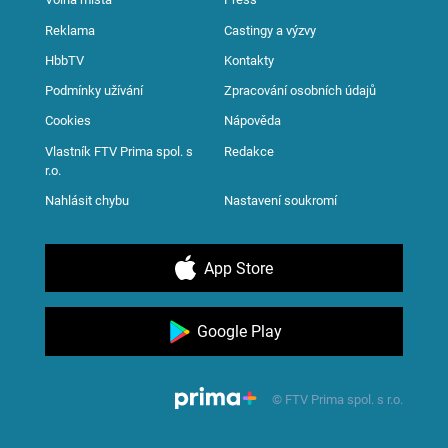
Reklama
Castingy a výzvy
HbbTV
Kontakty
Podmínky užívání
Zpracování osobních údajů
Cookies
Nápověda
Vlastník FTV Prima spol. s
Redakce
r.o.
Nahlásit chybu
Nastavení soukromí
App Store
Google Play
© FTV Prima spol. s r.o.