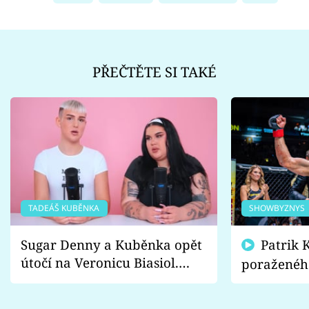
PŘEČTĚTE SI TAKÉ
TADEÁŠ KUBĚNKA
SHOWBYZNYS
Sugar Denny a Kuběnka opět
Patrik Kincl se zastal
útočí na Veronicu Biasiol.
poraženéh
Proč je podle nich falešná a
fanoušci n
lže o své nevěře?