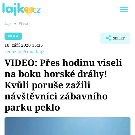
Lajk
■
Videa
Trendy:
KARLOS VÉMOLA
ONLYFANS
VIDEA
SDÍLET
SHOPAHOLICADEL
CLASH OF THE STARS
10. září 2020 16:36
redakce Prima Lajk
VIDEO: Přes hodinu viseli
na boku horské dráhy!
Témata
Kvůli poruše zažili
Showbyznys
návštěvníci zábavního
parku peklo
Youtubeři
Virály