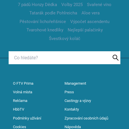
7 pádů Honzy Dědka
Volby 2025
Svařené víno
Tatarák podle Pohlreicha
Aloe vera
Pěstování lichořeřišnice
Výpočet ascendentu
Tvarohové knedlíky
Nejlepší palačinky
Švestkový koláč
O FTV Prima
Management
Volná místa
Press
Reklama
Castingy a výzvy
HbbTV
Kontakty
Podmínky užívání
Zpracování osobních údajů
Cookies
Nápověda