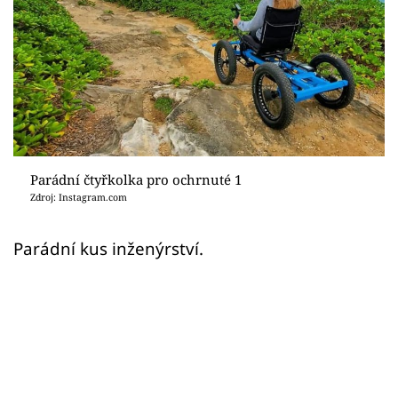
Sex a vztahy
Videa
Sledujte prima+
Přihlášení
Parádní čtyřkolka pro ochrnuté 1
Zdroj: Instagram.com
Sledujte nás
Parádní kus inženýrství.