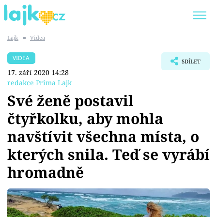
Lajk
■
Videa
Trendy:
KARLOS VÉMOLA
ONLYFANS
VIDEA
SDÍLET
SHOPAHOLICADEL
CLASH OF THE STARS
17. září 2020 14:28
redakce Prima Lajk
Své ženě postavil
čtyřkolku, aby mohla
Témata
navštívit všechna místa, o
Showbyznys
kterých snila. Teď se vyrábí
hromadně
Youtubeři
Virály