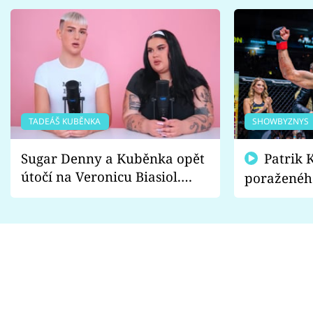
TADEÁŠ KUBĚNKA
SHOWBYZNYS
Sugar Denny a Kuběnka opět
Patrik Kincl se zastal
útočí na Veronicu Biasiol.
poraženéh
Proč je podle nich falešná a
fanoušci n
lže o své nevěře?