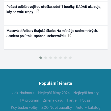
Počasí udělá dvojitou otočku, udeří i bouřky. RADAR ukazuje,
kdy se vrátí tropy
Masová střelba v thajské škole: Na místě je sedm mrtvých.
Student po útoku spáchal sebevraždu
Populární témata
Jak zhubnout
Nejlepší filmy 2024
Nejlepší horory
TV program
Změna času
Partie
Počasí
Kdy budou volby
ZOO Nové začátky
Auto – katalog