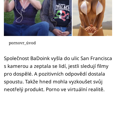
Sex a vztahy
Videa
Sledujte prima+
Přihlášení
pornovr_úvod
Společnost BaDoink vyšla do ulic San Francisca
Sledujte nás
s kamerou a zeptala se lidí, jestli sledují filmy
pro dospělé. A pozitivních odpovědí dostala
spoustu. Takže hned mohla vyzkoušet svůj
neotřelý produkt. Porno ve virtuální realitě.