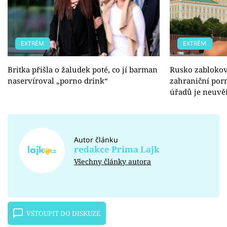
EXTRÉM
EXTRÉM
Britka přišla o žaludek poté, co jí barman
Rusko zablokov
naservíroval „porno drink“
zahraniční por
úřadů je neuvěř
Autor článku
redakce Prima Lajk
Všechny články autora
VSTOUPIT DO DISKUZE