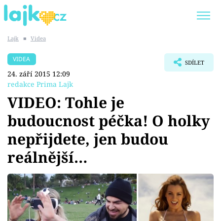
Lajk
■
Videa
Trendy:
KARLOS VÉMOLA
ONLYFANS
VIDEA
SDÍLET
SHOPAHOLICADEL
CLASH OF THE STARS
24. září 2015 12:09
redakce Prima Lajk
VIDEO: Tohle je
budoucnost péčka! O holky
Témata
nepřijdete, jen budou
Showbyznys
reálnější…
Youtubeři
Virály