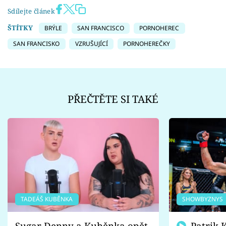
Sdílejte článek
ŠTÍTKY
BRÝLE
SAN FRANCISCO
PORNOHEREC
SAN FRANCISKO
VZRUŠUJÍCÍ
PORNOHEREČKY
PŘEČTĚTE SI TAKÉ
TADEÁŠ KUBĚNKA
SHOWBYZNYS
Sugar Denny a Kuběnka opět
Patrik Kincl se zastal