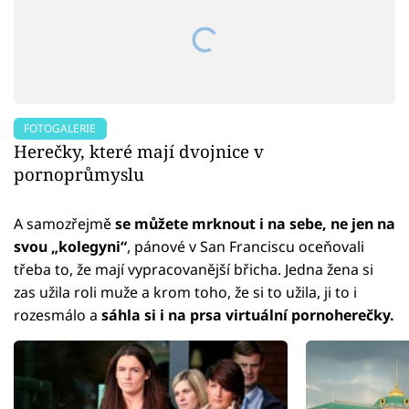
FOTOGALERIE
Herečky, které mají dvojnice v
pornoprůmyslu
A samozřejmě
se můžete mrknout i na sebe, ne jen na
svou „kolegyni“
, pánové v San Franciscu oceňovali
třeba to, že mají vypracovanější břicha. Jedna žena si
zas užila roli muže a krom toho, že si to užila, ji to i
rozesmálo a
sáhla si i na prsa virtuální pornoherečky.