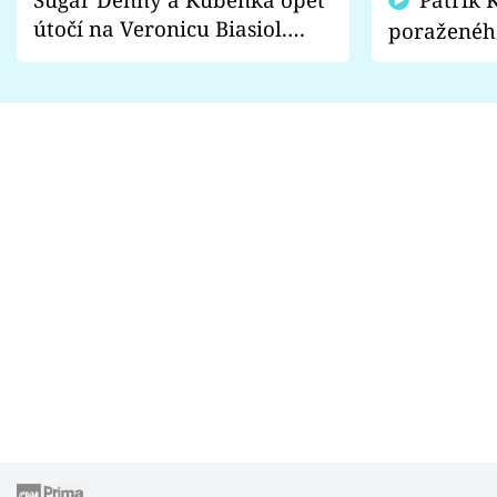
útočí na Veronicu Biasiol.
poraženéh
Proč je podle nich falešná a
fanoušci n
lže o své nevěře?