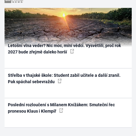
Letošní vlna veder? Nic moc, míní vědci. Vysvětlili, proč rok
2027 bude zřejmě daleko horší
Střelba v thajské škole: Student zabil učitele a další zranil.
Pak spáchal sebevraždu
Poslední rozloučení s Milanem Knížákem: Smuteční řec
pronesou Klaus i Klempíř