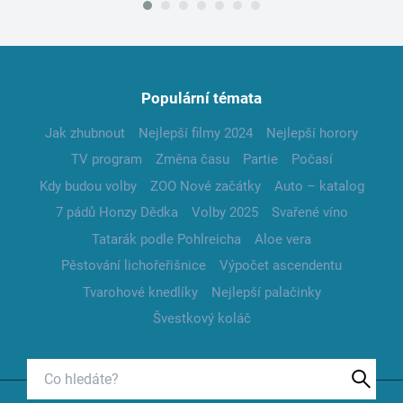
Populární témata
Jak zhubnout
Nejlepší filmy 2024
Nejlepší horory
TV program
Změna času
Partie
Počasí
Kdy budou volby
ZOO Nové začátky
Auto – katalog
7 pádů Honzy Dědka
Volby 2025
Svařené víno
Tatarák podle Pohlreicha
Aloe vera
Pěstování lichořeřišnice
Výpočet ascendentu
Tvarohové knedlíky
Nejlepší palačinky
Švestkový koláč