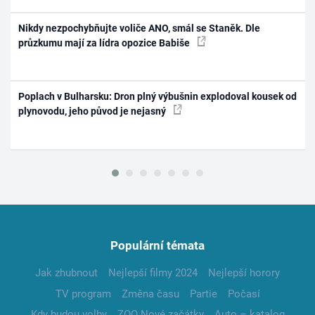
Nikdy nezpochybňujte voliče ANO, smál se Staněk. Dle
průzkumu mají za lídra opozice Babiše
Poplach v Bulharsku: Dron plný výbušnin explodoval kousek od
plynovodu, jeho původ je nejasný
Populární témata
Jak zhubnout
Nejlepší filmy 2024
Nejlepší horory
TV program
Změna času
Partie
Počasí
Kdy budou volby
ZOO Nové začátky
Auto – katalog