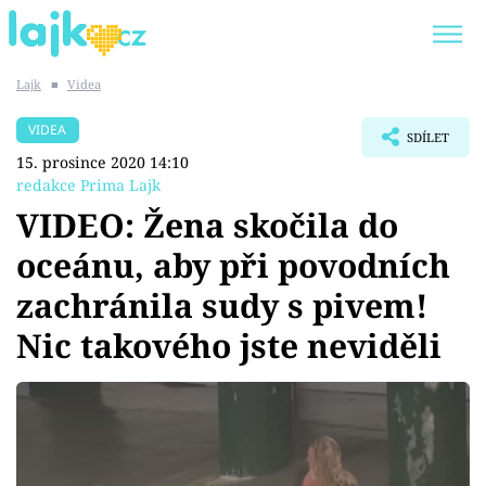
Lajk
■
Videa
Trendy:
KARLOS VÉMOLA
ONLYFANS
VIDEA
SDÍLET
SHOPAHOLICADEL
CLASH OF THE STARS
15. prosince 2020 14:10
redakce Prima Lajk
VIDEO: Žena skočila do
oceánu, aby při povodních
Témata
zachránila sudy s pivem!
Showbyznys
Nic takového jste neviděli
Youtubeři
Virály