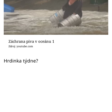
Sex a vztahy
Videa
Sledujte prima+
Přihlášení
Záchrana piva v oceánu 1
Zdroj: youtube.com
Sledujte nás
Hrdinka týdne?