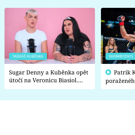
TADEÁŠ KUBĚNKA
SHOWBYZNYS
Sugar Denny a Kuběnka opět
Patrik Kincl se zastal
útočí na Veronicu Biasiol.
poraženéh
Proč je podle nich falešná a
fanoušci n
lže o své nevěře?