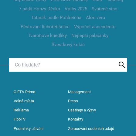
7 pádů Honzy Dědka
Volby 2025
Svařené víno
Tatarák podle Pohlreicha
Aloe vera
Pěstování lichořeřišnice
Výpočet ascendentu
Tvarohové knedlíky
Nejlepší palačinky
Švestkový koláč
O FTV Prima
Management
Volná místa
Press
Reklama
Castingy a výzvy
HbbTV
Kontakty
Podmínky užívání
Zpracování osobních údajů