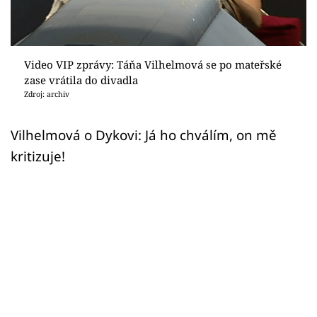
Sex a vztahy
Videa
Video VIP zprávy: Táňa Vilhelmová se po mateřské
Sledujte prima+
zase vrátila do divadla
Zdroj: archiv
Přihlášení
Vilhelmová o Dykovi: Já ho chválím, on mě
kritizuje!
Sledujte nás