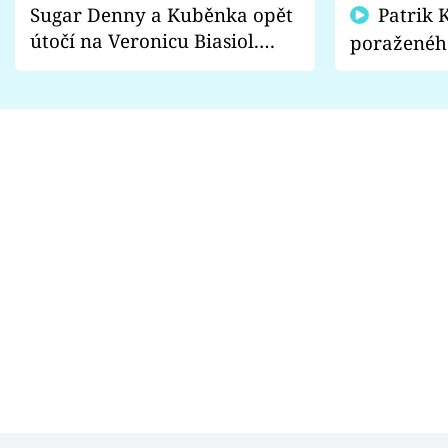
Sugar Denny a Kuběnka opět
Patrik Kincl se zastal
útočí na Veronicu Biasiol.
poraženéh
Proč je podle nich falešná a
fanoušci n
lže o své nevěře?