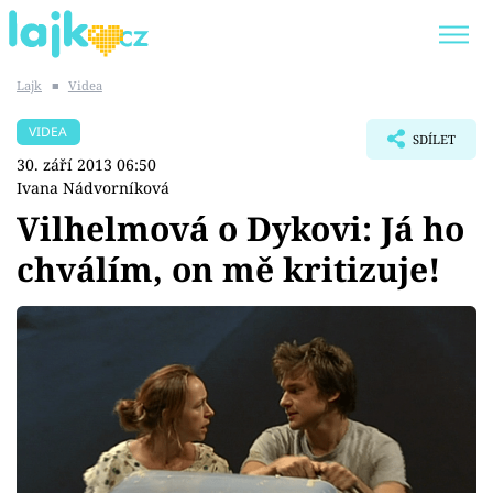
Lajk
■
Videa
Trendy:
KARLOS VÉMOLA
ONLYFANS
VIDEA
SDÍLET
SHOPAHOLICADEL
CLASH OF THE STARS
30. září 2013 06:50
Ivana Nádvorníková
Vilhelmová o Dykovi: Já ho
chválím, on mě kritizuje!
Témata
Showbyznys
Youtubeři
Virály