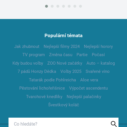
Populární témata
Jak zhubnout
Nejlepší filmy 2024
Nejlepší horory
TV program
Změna času
Partie
Počasí
Kdy budou volby
ZOO Nové začátky
Auto – katalog
7 pádů Honzy Dědka
Volby 2025
Svařené víno
Tatarák podle Pohlreicha
Aloe vera
Pěstování lichořeřišnice
Výpočet ascendentu
Tvarohové knedlíky
Nejlepší palačinky
Švestkový koláč