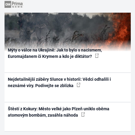
Mýty o válce na Ukrajině: Jak to bylo s nacismem,
Euromajdanem či Krymem a kdo je diktátor?
Nejdetailnější záběry Slunce v historii: Vědci odhalili i
neznámé víry. Podívejte se zblízka
Štěstí z Kokury: Město velké jako Plzeň uniklo oběma
atomovým bombám, zasáhla náhoda