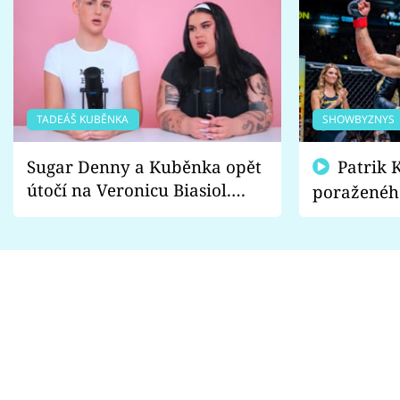
TADEÁŠ KUBĚNKA
SHOWBYZNYS
Sugar Denny a Kuběnka opět
Patrik Kincl se zastal
útočí na Veronicu Biasiol.
poraženéh
Proč je podle nich falešná a
fanoušci n
lže o své nevěře?