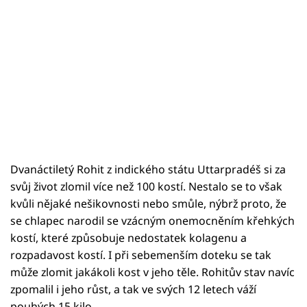
Dvanáctiletý Rohit z indického státu Uttarpradéš si za
svůj život zlomil více než 100 kostí. Nestalo se to však
kvůli nějaké nešikovnosti nebo smůle, nýbrž proto, že
se chlapec narodil se vzácným onemocněním křehkých
kostí, které způsobuje nedostatek kolagenu a
rozpadavost kostí. I při sebemenším doteku se tak
může zlomit jakákoli kost v jeho těle. Rohitův stav navíc
zpomalil i jeho růst, a tak ve svých 12 letech váží
pouhých 15 kilo.