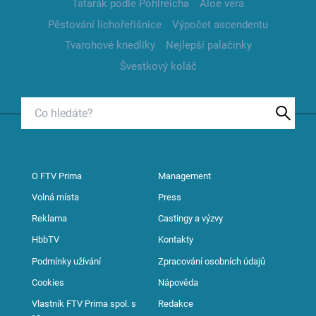
Tatarák podle Pohlreicha
Aloe vera
Pěstování lichořeřišnice
Výpočet ascendentu
Tvarohové knedlíky
Nejlepší palačinky
Švestkový koláč
O FTV Prima
Management
Volná místa
Press
Reklama
Castingy a výzvy
HbbTV
Kontakty
Podmínky užívání
Zpracování osobních údajů
Cookies
Nápověda
Vlastník FTV Prima spol. s
Redakce