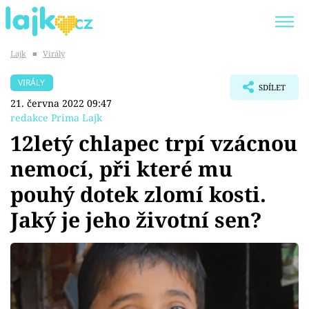
Lajk
■
Virály
Trendy:
KARLOS VÉMOLA
ONLYFANS
VIRÁLY
SDÍLET
SHOPAHOLICADEL
CLASH OF THE STARS
21. června 2022 09:47
redakce Prima Lajk
12letý chlapec trpí vzácnou
nemocí, při které mu
Témata
pouhý dotek zlomí kosti.
Showbyznys
Jaký je jeho životní sen?
Youtubeři
Virály