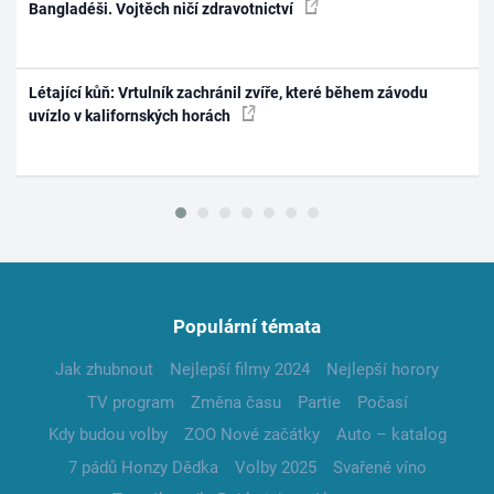
Bangladéši. Vojtěch ničí zdravotnictví
Létající kůň: Vrtulník zachránil zvíře, které během závodu
uvízlo v kalifornských horách
Populární témata
Jak zhubnout
Nejlepší filmy 2024
Nejlepší horory
TV program
Změna času
Partie
Počasí
Kdy budou volby
ZOO Nové začátky
Auto – katalog
7 pádů Honzy Dědka
Volby 2025
Svařené víno