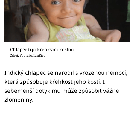
Sex a vztahy
Videa
Sledujte prima+
Přihlášení
Chlapec trpí křehkými kostmi
Zdroj: Youtube/TanKiet
Sledujte nás
Indický chlapec se narodil s vrozenou nemocí,
která způsobuje křehkost jeho kostí. I
sebemenší dotyk mu může způsobit vážné
zlomeniny.