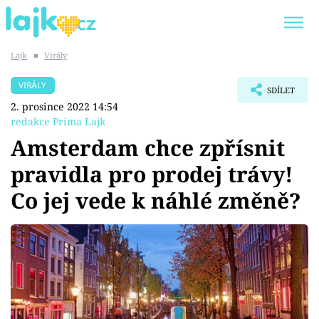
Lajk
■
Virály
Trendy:
KARLOS VÉMOLA
ONLYFANS
VIRÁLY
SDÍLET
SHOPAHOLICADEL
CLASH OF THE STARS
2. prosince 2022 14:54
redakce Prima Lajk
Amsterdam chce zpřísnit
pravidla pro prodej trávy!
Témata
Co jej vede k náhlé změně?
Showbyznys
Youtubeři
Virály