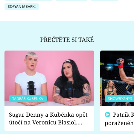
SOFYAN MBARKI
PŘEČTĚTE SI TAKÉ
TADEÁŠ KUBĚNKA
SHOWBYZNYS
Sugar Denny a Kuběnka opět
Patrik Kincl se zastal
útočí na Veronicu Biasiol.
poraženéh
Proč je podle nich falešná a
fanoušci n