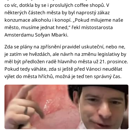
co víc, dotkla by se i proslulých coffee shopů. V
některých částech města by byl naprostý zákaz
konzumace alkoholu i konopí. „Pokud milujeme naše
město, musíme jednat hned,“ řekl místostarosta
Amsterdamu Sofyan Mbarki.
Zda se plány na zpřísnění pravidel uskuteční, nebo ne,
je zatím ve hvězdách, ale návrh na změnu legislativy by
měl být předložen radě hlavního města už 21. prosince.
Pokud tedy váháte, zda si ještě před Vánoci neudělat
výlet do města hříchů, možná je teď ten správný čas.