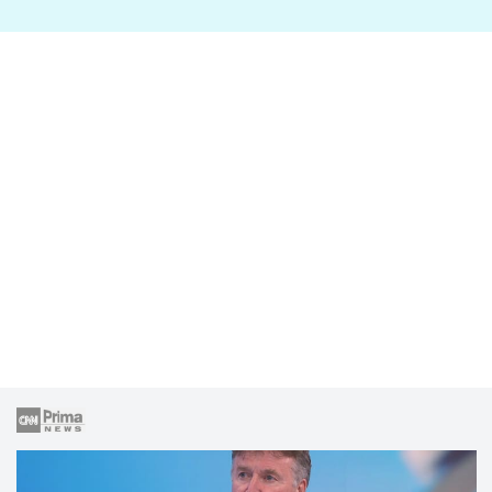
lže o své nevěře?