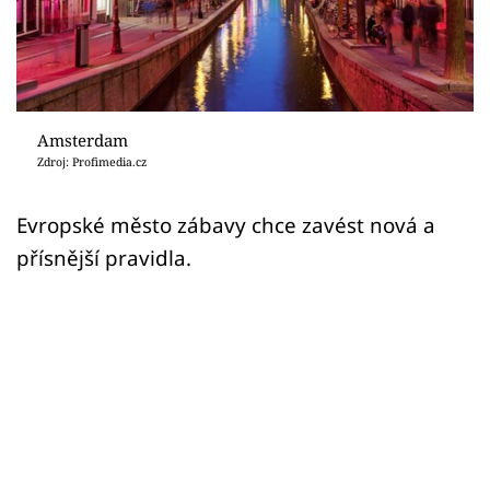
Sex a vztahy
Videa
Sledujte prima+
Amsterdam
Zdroj: Profimedia.cz
Přihlášení
Evropské město zábavy chce zavést nová a
přísnější pravidla.
Sledujte nás