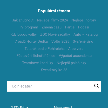
Populární témata
Jak zhubnout
Nejlepší filmy 2024
Nejlepší horory
TV program
Změna času
Partie
Počasí
Kdy budou volby
ZOO Nové začátky
Auto – katalog
7 pádů Honzy Dědka
Volby 2025
Svařené víno
Tatarák podle Pohlreicha
Aloe vera
Pěstování lichořeřišnice
Výpočet ascendentu
Tvarohové knedlíky
Nejlepší palačinky
Švestkový koláč
O FTV Prima
Management