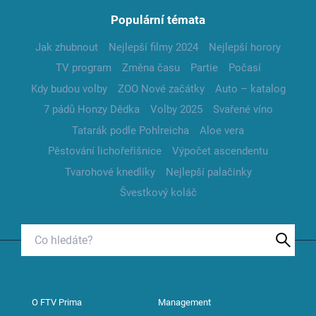
Populární témata
Jak zhubnout
Nejlepší filmy 2024
Nejlepší horory
TV program
Změna času
Partie
Počasí
Kdy budou volby
ZOO Nové začátky
Auto – katalog
7 pádů Honzy Dědka
Volby 2025
Svařené víno
Tatarák podle Pohlreicha
Aloe vera
Pěstování lichořeřišnice
Výpočet ascendentu
Tvarohové knedlíky
Nejlepší palačinky
Švestkový koláč
O FTV Prima
Management