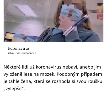
Sex a vztahy
Videa
Sledujte prima+
Přihlášení
koronavirus
Zdroj: twitter/mooncult
Sledujte nás
Některé lidi už koronavirus nebaví, anebo jim
vyloženě leze na mozek. Podobným případem
je tahle žena, která se rozhodla si svou roušku
„vylepšit“.