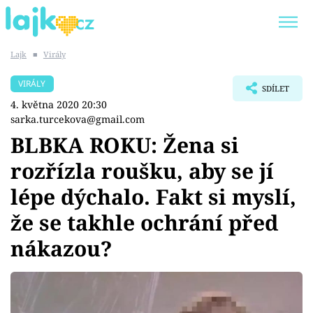
Lajk
■
Virály
Trendy:
KARLOS VÉMOLA
ONLYFANS
VIRÁLY
SDÍLET
SHOPAHOLICADEL
CLASH OF THE STARS
4. května 2020 20:30
sarka.turcekova@gmail.com
BLBKA ROKU: Žena si
rozřízla roušku, aby se jí
Témata
lépe dýchalo. Fakt si myslí,
Showbyznys
že se takhle ochrání před
nákazou?
Youtubeři
Virály