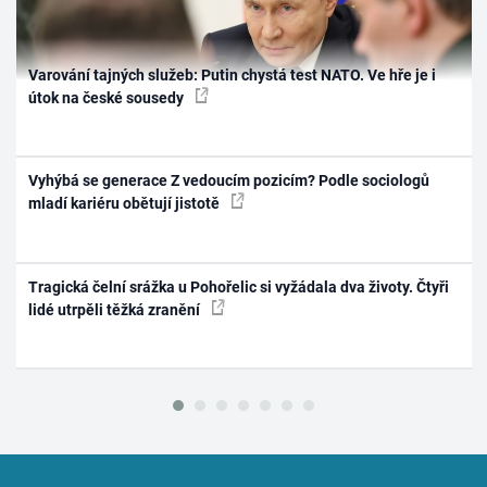
Varování tajných služeb: Putin chystá test NATO. Ve hře je i
útok na české sousedy
Vyhýbá se generace Z vedoucím pozicím? Podle sociologů
mladí kariéru obětují jistotě
Tragická čelní srážka u Pohořelic si vyžádala dva životy. Čtyři
lidé utrpěli těžká zranění