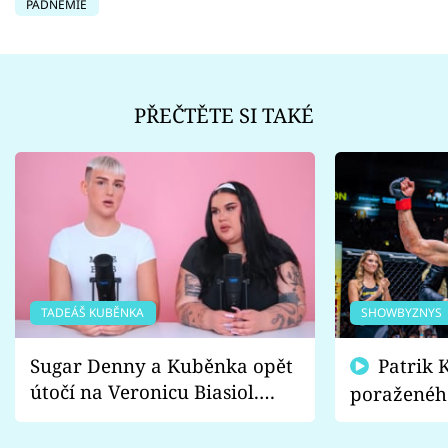
PADNEMIE
PŘEČTĚTE SI TAKÉ
TADEÁŠ KUBĚNKA
SHOWBYZNYS
Sugar Denny a Kuběnka opět
Patrik Kincl se zastal
útočí na Veronicu Biasiol.
poraženéh
Proč je podle nich falešná a
fanoušci n
lže o své nevěře?