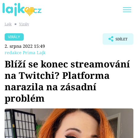
Lajk
■
Virály
Trendy:
KARLOS VÉMOLA
ONLYFANS
VIRÁLY
SDÍLET
SHOPAHOLICADEL
CLASH OF THE STARS
2. srpna 2022 15:49
redakce Prima Lajk
Blíží se konec streamování
na Twitchi? Platforma
Témata
narazila na zásadní
Showbyznys
problém
Youtubeři
Virály