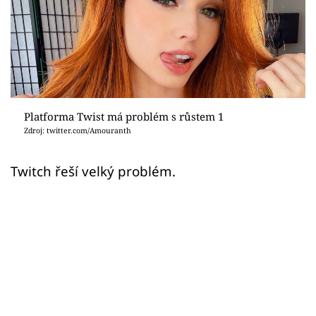
Sex a vztahy
Videa
Sledujte prima+
Přihlášení
Platforma Twist má problém s růstem 1
Zdroj: twitter.com/Amouranth
Sledujte nás
Twitch řeší velký problém.