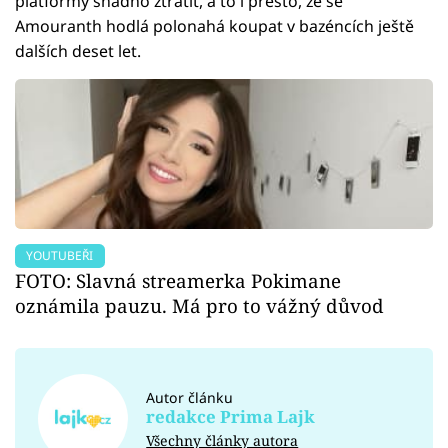
platformy snadno ztratit, a to i přesto, že se
Amouranth hodlá polonahá koupat v bazéncích ještě
dalších deset let.
YOUTUBEŘI
FOTO: Slavná streamerka Pokimane
oznámila pauzu. Má pro to vážný důvod
Autor článku
redakce Prima Lajk
Všechny články autora