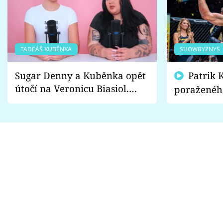
TADEÁŠ KUBĚNKA
SHOWBYZNYS
Sugar Denny a Kuběnka opět
Patrik Kincl se zastal
útočí na Veronicu Biasiol.
poraženéh
Proč je podle nich falešná a
fanoušci n
lže o své nevěře?