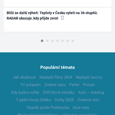
Blíží se další výheň: Teploty v Česku vyletí na 36 stupňů.
RADAR ukazuje, kdy přijde zvrat
Populární témata
Jak zhubnout
Nejlepší filmy 2024
Nejlepší horory
TV program
Změna času
Partie
Počasí
Kdy budou volby
ZOO Nové začátky
Auto – katalog
7 pádů Honzy Dědka
Volby 2025
Svařené víno
Tatarák podle Pohlreicha
Aloe vera