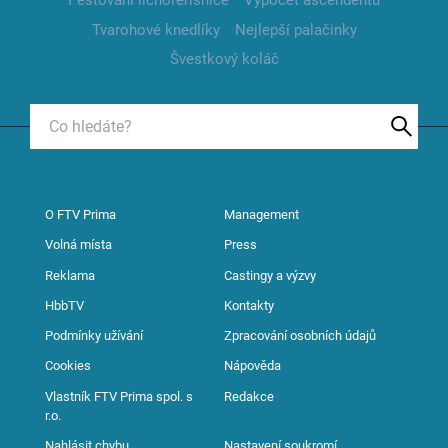
Pěstování lichořeřišnice
Výpočet ascendentu
Tvarohové knedlíky
Nejlepší palačinky
Švestkový koláč
O FTV Prima
Management
Volná místa
Press
Reklama
Castingy a výzvy
HbbTV
Kontakty
Podmínky užívání
Zpracování osobních údajů
Cookies
Nápověda
Vlastník FTV Prima spol. s
Redakce
r.o.
Nahlásit chybu
Nastavení soukromí