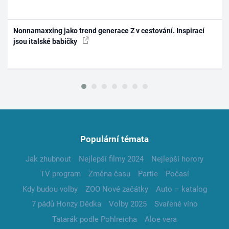
Nonnamaxxing jako trend generace Z v cestování. Inspirací
jsou italské babičky
Populární témata
Jak zhubnout
Nejlepší filmy 2024
Nejlepší horory
TV program
Změna času
Partie
Počasí
Kdy budou volby
ZOO Nové začátky
Auto – katalog
7 pádů Honzy Dědka
Volby 2025
Svařené víno
Tatarák podle Pohlreicha
Aloe vera