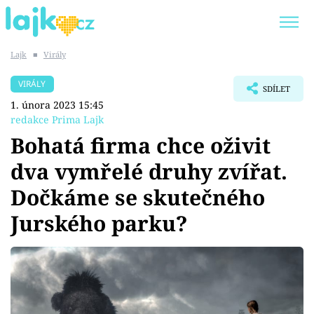
Lajk
■
Virály
VIRÁLY
SDÍLET
1. února 2023 15:45
Témata
redakce Prima Lajk
Bohatá firma chce oživit
Showbyznys
dva vymřelé druhy zvířat.
Youtubeři
Dočkáme se skutečného
Virály
Jurského parku?
Sex a vztahy
Videa