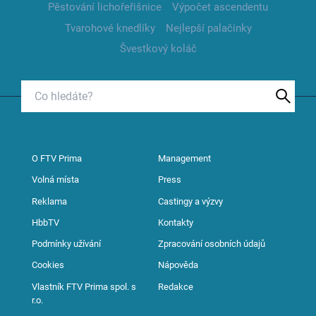
Pěstování lichořeřišnice
Výpočet ascendentu
Tvarohové knedlíky
Nejlepší palačinky
Švestkový koláč
O FTV Prima
Management
Volná místa
Press
Reklama
Castingy a výzvy
HbbTV
Kontakty
Podmínky užívání
Zpracování osobních údajů
Cookies
Nápověda
Vlastník FTV Prima spol. s
Redakce
r.o.