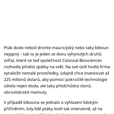
Pták dodo neboli dronte mauricijský nebo taky blboun
nejapný – tak to je jeden ze dvou vyhynulých druhů
zvířat, které se teď společnost Colossal Biosciences
rozhodla přivést zpátky na svět. Na své úsilí hodlá firma
vynaložit nemalé prostředky, údajně chce investovat až
225 milionů dolarů, aby pomocí pokročilé technologie
oživila nejen doda, ale taky předchůdce slonů,
obrovitánské mamuty.
V případě blbouna se jednalo o vyhlazení lidským
přičiněním, kdy lidé ptáky lovili tak intenzivně, až na