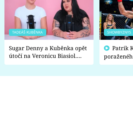
TADEÁŠ KUBĚNKA
SHOWBYZNYS
Sugar Denny a Kuběnka opět
Patrik Kincl se zastal
útočí na Veronicu Biasiol.
poraženéh
Proč je podle nich falešná a
fanoušci n
lže o své nevěře?