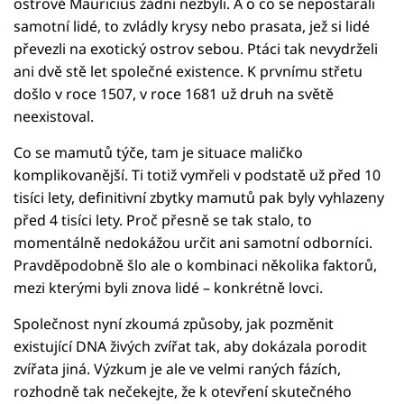
ostrově Mauricius žádní nezbyli. A o co se nepostarali
samotní lidé, to zvládly krysy nebo prasata, jež si lidé
převezli na exotický ostrov sebou. Ptáci tak nevydrželi
ani dvě stě let společné existence. K prvnímu střetu
došlo v roce 1507, v roce 1681 už druh na světě
neexistoval.
Co se mamutů týče, tam je situace maličko
komplikovanější. Ti totiž vymřeli v podstatě už před 10
tisíci lety, definitivní zbytky mamutů pak byly vyhlazeny
před 4 tisíci lety. Proč přesně se tak stalo, to
momentálně nedokážou určit ani samotní odborníci.
Pravděpodobně šlo ale o kombinaci několika faktorů,
mezi kterými byli znova lidé – konkrétně lovci.
Společnost nyní zkoumá způsoby, jak pozměnit
existující DNA živých zvířat tak, aby dokázala porodit
zvířata jiná. Výzkum je ale ve velmi raných fázích,
rozhodně tak nečekejte, že k otevření skutečného