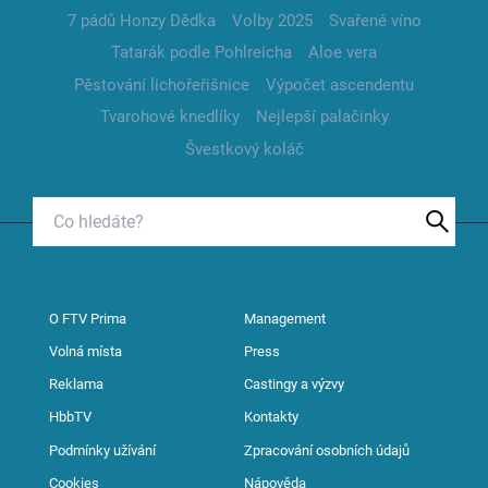
7 pádů Honzy Dědka
Volby 2025
Svařené víno
Tatarák podle Pohlreicha
Aloe vera
Pěstování lichořeřišnice
Výpočet ascendentu
Tvarohové knedlíky
Nejlepší palačinky
Švestkový koláč
O FTV Prima
Management
Volná místa
Press
Reklama
Castingy a výzvy
HbbTV
Kontakty
Podmínky užívání
Zpracování osobních údajů
Cookies
Nápověda