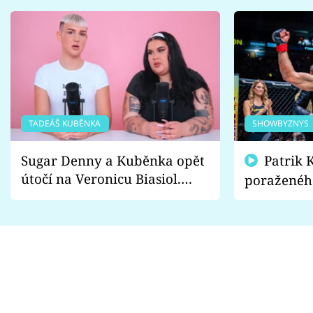
TADEÁŠ KUBĚNKA
SHOWBYZNYS
Sugar Denny a Kuběnka opět
Patrik Kincl se zastal
útočí na Veronicu Biasiol.
poraženéh
Proč je podle nich falešná a
fanoušci n
lže o své nevěře?