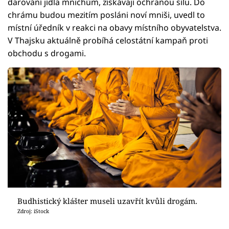
darování jídla mnichům, získávají ochranou sílu. Do
chrámu budou mezitím posláni noví mniši, uvedl to
místní úředník v reakci na obavy místního obyvatelstva.
V Thajsku aktuálně probíhá celostátní kampaň proti
obchodu s drogami.
Budhistický klášter museli uzavřít kvůli drogám.
Zdroj: iStock