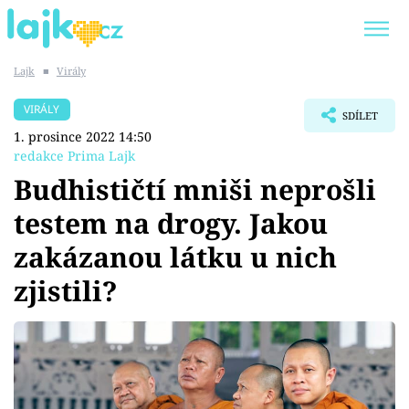
Lajk
■
Virály
Trendy:
KARLOS VÉMOLA
ONLYFANS
VIRÁLY
SDÍLET
SHOPAHOLICADEL
CLASH OF THE STARS
1. prosince 2022 14:50
redakce Prima Lajk
Budhističtí mniši neprošli
testem na drogy. Jakou
Témata
zakázanou látku u nich
Showbyznys
zjistili?
Youtubeři
Virály