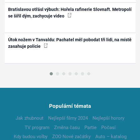
Bratislavou otřásl výbuch: Hořela rafinerie Slovnaft. Metropolí
se šířil dým, zachycuje video
Útok nožem v Tanvaldu: Pachatel měl pobodat tři lidi, na místě
zasahuje policie
Populární témata
Jak zhubnout
Nejlepší filmy 2024
Nejlepší horory
TV program
Změna času
Partie
Počasí
Kdy budou volby
ZOO Nové začátky
Auto – katalog