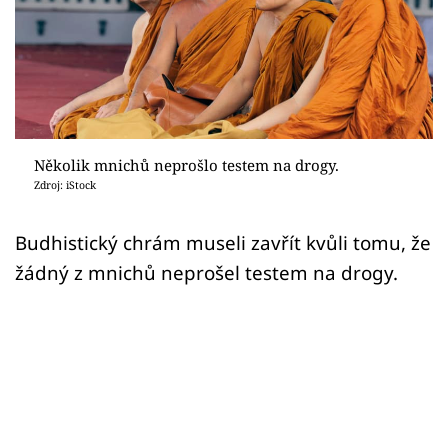
Sex a vztahy
Videa
Sledujte prima+
Přihlášení
Několik mnichů neprošlo testem na drogy.
Zdroj: iStock
Sledujte nás
Budhistický chrám museli zavřít kvůli tomu, že
žádný z mnichů neprošel testem na drogy.