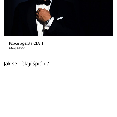
Sex a vztahy
Videa
Sledujte prima+
Přihlášení
Práce agenta CIA 1
Zdroj: MGM
Sledujte nás
Jak se dělají špióni?