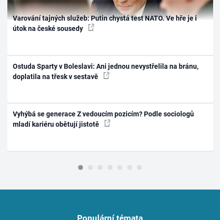
Varování tajných služeb: Putin chystá test NATO. Ve hře je i
útok na české sousedy
Ostuda Sparty v Boleslavi: Ani jednou nevystřelila na bránu,
doplatila na třesk v sestavě
Vyhýbá se generace Z vedoucím pozicím? Podle sociologů
mladí kariéru obětují jistotě
Populární témata