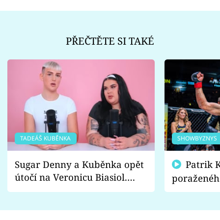
PŘEČTĚTE SI TAKÉ
TADEÁŠ KUBĚNKA
SHOWBYZNYS
Sugar Denny a Kuběnka opět
Patrik Kincl se zastal
útočí na Veronicu Biasiol.
poraženéh
Proč je podle nich falešná a
fanoušci n
lže o své nevěře?