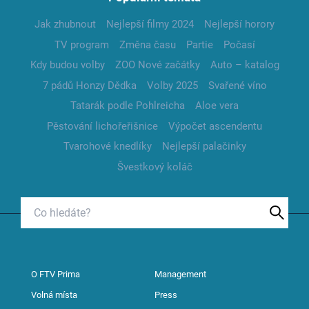
Jak zhubnout
Nejlepší filmy 2024
Nejlepší horory
TV program
Změna času
Partie
Počasí
Kdy budou volby
ZOO Nové začátky
Auto – katalog
7 pádů Honzy Dědka
Volby 2025
Svařené víno
Tatarák podle Pohlreicha
Aloe vera
Pěstování lichořeřišnice
Výpočet ascendentu
Tvarohové knedlíky
Nejlepší palačinky
Švestkový koláč
O FTV Prima
Management
Volná místa
Press