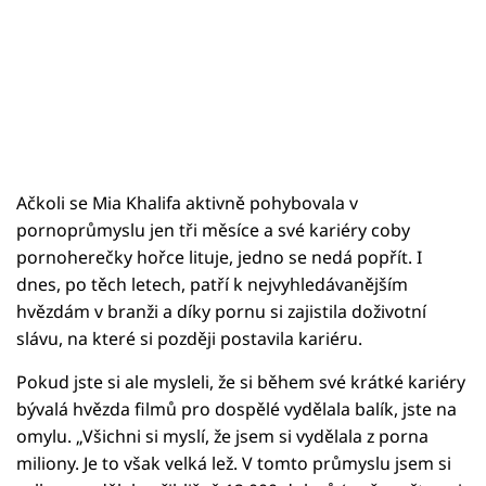
Ačkoli se Mia Khalifa aktivně pohybovala v
pornoprůmyslu jen tři měsíce a své kariéry coby
pornoherečky hořce lituje, jedno se nedá popřít. I
dnes, po těch letech, patří k nejvyhledávanějším
hvězdám v branži a díky pornu si zajistila doživotní
slávu, na které si později postavila kariéru.
Pokud jste si ale mysleli, že si během své krátké kariéry
bývalá hvězda filmů pro dospělé vydělala balík, jste na
omylu. „Všichni si myslí, že jsem si vydělala z porna
miliony. Je to však velká lež. V tomto průmyslu jsem si