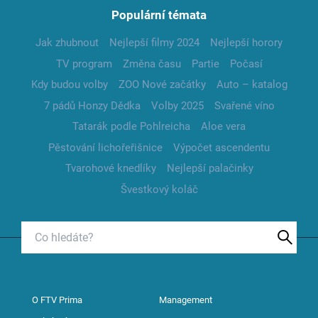
Populární témata
Jak zhubnout
Nejlepší filmy 2024
Nejlepší horory
TV program
Změna času
Partie
Počasí
Kdy budou volby
ZOO Nové začátky
Auto – katalog
7 pádů Honzy Dědka
Volby 2025
Svařené víno
Tatarák podle Pohlreicha
Aloe vera
Pěstování lichořeřišnice
Výpočet ascendentu
Tvarohové knedlíky
Nejlepší palačinky
Švestkový koláč
O FTV Prima
Management