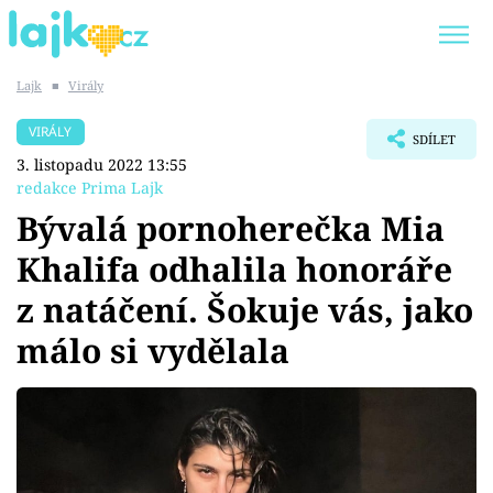
Lajk
■
Virály
Trendy:
KARLOS VÉMOLA
ONLYFANS
VIRÁLY
SDÍLET
SHOPAHOLICADEL
CLASH OF THE STARS
3. listopadu 2022 13:55
redakce Prima Lajk
Bývalá pornoherečka Mia
Khalifa odhalila honoráře
Témata
z natáčení. Šokuje vás, jako
Showbyznys
málo si vydělala
Youtubeři
Virály