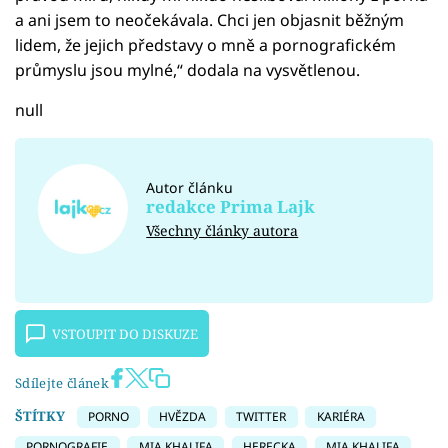
a ani jsem to neočekávala. Chci jen objasnit běžným
lidem, že jejich představy o mně a pornografickém
průmyslu jsou mylné,“ dodala na vysvětlenou.
null
Autor článku
redakce Prima Lajk
Všechny články autora
VSTOUPIT DO DISKUZE
Sdílejte článek
ŠTÍTKY
PORNO
HVĚZDA
TWITTER
KARIÉRA
PORNOGRAFIE
MIA KHALIFA
HERECKA
MIA KHALIFA