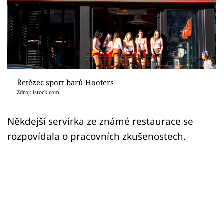
Sex a vztahy
Videa
Sledujte prima+
Přihlášení
Řetězec sport barů Hooters
Zdroj: istock.com
Sledujte nás
Někdejší servírka ze známé restaurace se
rozpovídala o pracovních zkušenostech.