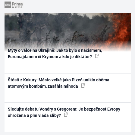
Mýty o válce na Ukrajině: Jak to bylo s nacismem,
Euromajdanem či Krymem a kdo je diktátor?
Štěstí z Kokury: Město velké jako Plzeň uniklo oběma
atomovým bombám, zasáhla náhoda
Sledujte debatu Vondry s Gregorem: Je bezpečnost Evropy
ohrožena a plní vláda sliby?