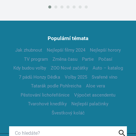
Populární témata
Jak zhubnout
Nejlepší filmy 2024
Nejlepší horory
TV program
Změna času
Partie
Počasí
Kdy budou volby
ZOO Nové začátky
Auto – katalog
7 pádů Honzy Dědka
Volby 2025
Svařené víno
Tatarák podle Pohlreicha
Aloe vera
Pěstování lichořeřišnice
Výpočet ascendentu
Tvarohové knedlíky
Nejlepší palačinky
Švestkový koláč