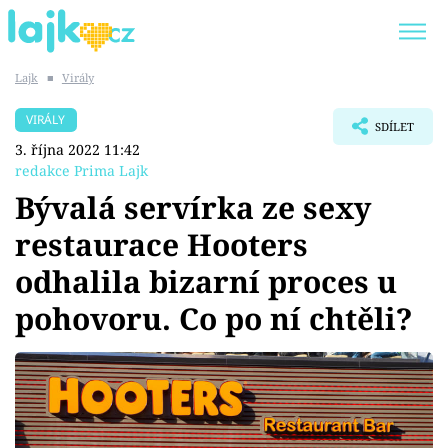
Lajk
■
Virály
Trendy:
KARLOS VÉMOLA
ONLYFANS
VIRÁLY
SDÍLET
SHOPAHOLICADEL
CLASH OF THE STARS
3. října 2022 11:42
redakce Prima Lajk
Bývalá servírka ze sexy
restaurace Hooters
Témata
odhalila bizarní proces u
Showbyznys
pohovoru. Co po ní chtěli?
Youtubeři
Virály