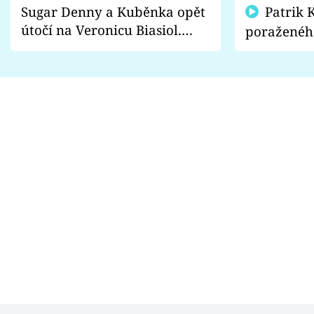
Sugar Denny a Kuběnka opět
Patrik Kincl se zastal
útočí na Veronicu Biasiol.
poraženéh
Proč je podle nich falešná a
fanoušci n
lže o své nevěře?