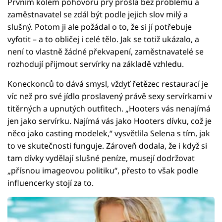
Prvním kolem pohovoru prý prošla bez problému a
zaměstnavatel se zdál být podle jejich slov milý a
slušný. Potom ji ale požádal o to, že si jí potřebuje
vyfotit – a to obličej i celé tělo. Jak se totiž ukázalo, a
není to vlastně žádné překvapení, zaměstnavatelé se
rozhodují přijmout servírky na základě vzhledu.
Koneckonců to dává smysl, vždyť řetězec restaurací je
víc než pro své jídlo proslavený právě sexy servírkami v
titěrných a upnutých outfitech. „Hooters vás nenajímá
jen jako servírku. Najímá vás jako Hooters dívku, což je
něco jako casting modelek,“ vysvětlila Selena s tím, jak
to ve skutečnosti funguje. Zároveň dodala, že i když si
tam dívky vydělají slušné peníze, musejí dodržovat
„přísnou imageovou politiku“, přesto to však podle
influencerky stojí za to.