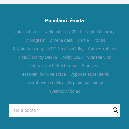
Populární témata
Jak zhubnout
Nejlepší filmy 2024
Nejlepší horory
TV program
Změna času
Partie
Počasí
Kdy budou volby
ZOO Nové začátky
Auto – katalog
7 pádů Honzy Dědka
Volby 2025
Svařené víno
Tatarák podle Pohlreicha
Aloe vera
Pěstování lichořeřišnice
Výpočet ascendentu
Tvarohové knedlíky
Nejlepší palačinky
Švestkový koláč