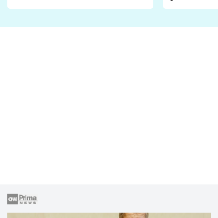
Proč je podle nich falešná a
fanoušci n
lže o své nevěře?