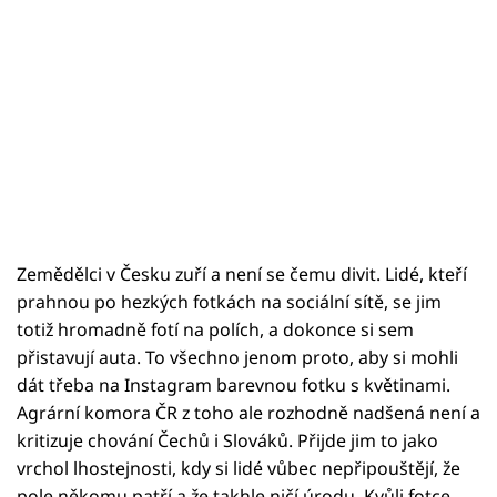
Zemědělci v Česku zuří a není se čemu divit. Lidé, kteří
prahnou po hezkých fotkách na sociální sítě, se jim
totiž hromadně fotí na polích, a dokonce si sem
přistavují auta. To všechno jenom proto, aby si mohli
dát třeba na Instagram barevnou fotku s květinami.
Agrární komora ČR z toho ale rozhodně nadšená není a
kritizuje chování Čechů i Slováků. Přijde jim to jako
vrchol lhostejnosti, kdy si lidé vůbec nepřipouštějí, že
pole někomu patří a že takhle ničí úrodu. Kvůli fotce