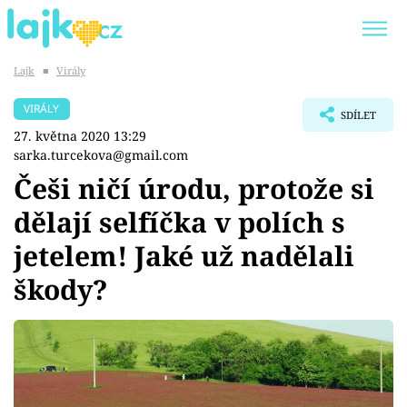
Lajk
■
Virály
Trendy:
KARLOS VÉMOLA
ONLYFANS
VIRÁLY
SDÍLET
SHOPAHOLICADEL
CLASH OF THE STARS
27. května 2020 13:29
sarka.turcekova@gmail.com
Češi ničí úrodu, protože si
dělají selfíčka v polích s
Témata
jetelem! Jaké už nadělali
Showbyznys
škody?
Youtubeři
Virály