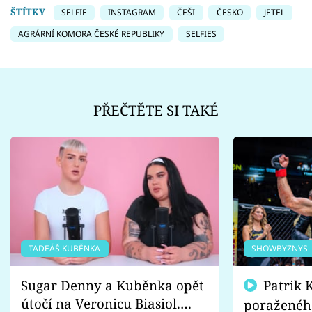
ŠTÍTKY
SELFIE
INSTAGRAM
ČEŠI
ČESKO
JETEL
AGRÁRNÍ KOMORA ČESKÉ REPUBLIKY
SELFIES
PŘEČTĚTE SI TAKÉ
TADEÁŠ KUBĚNKA
SHOWBYZNYS
Sugar Denny a Kuběnka opět
Patrik Kincl se zastal
útočí na Veronicu Biasiol.
poraženéh