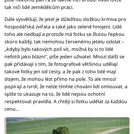
tak ničí lidé zemědělcům práci.
Dále vysvětlují, že jetel je důležitou složkou krmiva pro
hospodářská zvířata a také jako zelené hnojení. Lidé
toho ale nedbají a protože má fotku se žlutou řepkou
skoro každý, tak nemohou červenému jetelu odolat –
„kdyby bylo takových polí víc, možná by si to lidé
nefotili jako blázni“, píše jeden uživatel. Mnozí další se
pak přidávají s tím, že fotografové většinou udělají
takové fotky jen od cesty, a že pak z toho lidé mají
dojem, že mohou lézt přímo na pole. To ale mnozí
popírají a tvrdí, že nelze tímhle chování lidí omlouvat, a
spíše to ukazuje na to, že lidé nejsou ochotní
respektovat pravidla. A chtějí si fotku udělat za každou
cenu…