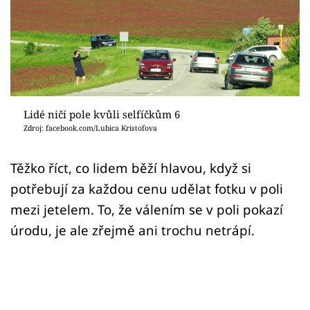
Sex a vztahy
Videa
Sledujte prima+
Přihlášení
Lidé ničí pole kvůli selfíčkům 6
Zdroj: facebook.com/Lubica Kristofova
Sledujte nás
Těžko říct, co lidem běží hlavou, když si
potřebují za každou cenu udělat fotku v poli
mezi jetelem. To, že válením se v poli pokazí
úrodu, je ale zřejmě ani trochu netrápí.