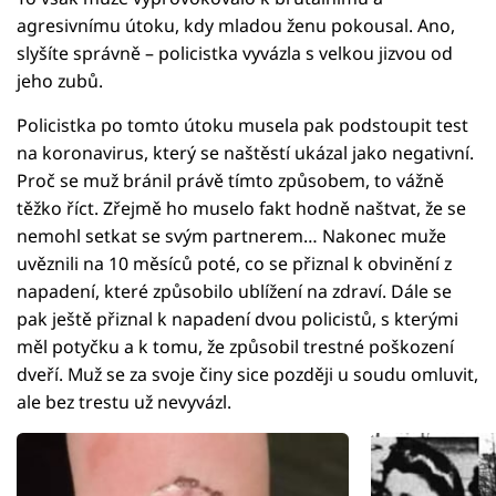
agresivnímu útoku, kdy mladou ženu pokousal. Ano,
slyšíte správně – policistka vyvázla s velkou jizvou od
jeho zubů.
Policistka po tomto útoku musela pak podstoupit test
na koronavirus, který se naštěstí ukázal jako negativní.
Proč se muž bránil právě tímto způsobem, to vážně
těžko říct. Zřejmě ho muselo fakt hodně naštvat, že se
nemohl setkat se svým partnerem… Nakonec muže
uvěznili na 10 měsíců poté, co se přiznal k obvinění z
napadení, které způsobilo ublížení na zdraví. Dále se
pak ještě přiznal k napadení dvou policistů, s kterými
měl potyčku a k tomu, že způsobil trestné poškození
dveří. Muž se za svoje činy sice později u soudu omluvit,
ale bez trestu už nevyvázl.