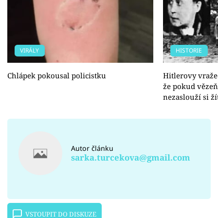
VIRÁLY
HISTORIE
Chlápek pokousal policistku
Hitlerovy vraže
že pokud vězeň
nezaslouží si ží
Autor článku
sarka.turcekova@gmail.com
VSTOUPIT DO DISKUZE