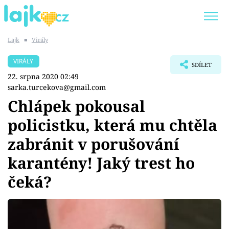
Lajk
■
Virály
Trendy:
KARLOS VÉMOLA
ONLYFANS
VIRÁLY
SDÍLET
SHOPAHOLICADEL
CLASH OF THE STARS
22. srpna 2020 02:49
sarka.turcekova@gmail.com
Chlápek pokousal
policistku, která mu chtěla
Témata
zabránit v porušování
Showbyznys
karantény! Jaký trest ho
čeká?
Youtubeři
Virály