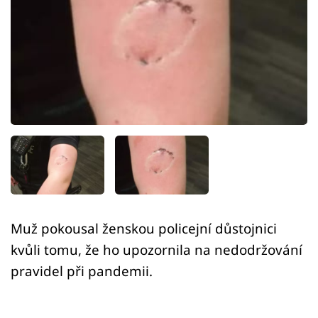
Sex a vztahy
Videa
Sledujte prima+
Přihlášení
Sledujte nás
Muž pokousal ženskou policejní důstojnici
kvůli tomu, že ho upozornila na nedodržování
pravidel při pandemii.