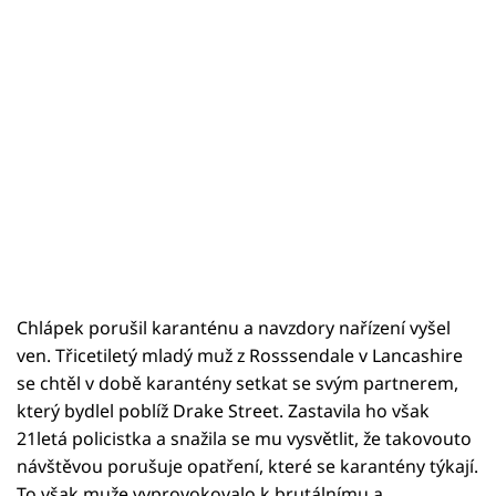
Chlápek porušil karanténu a navzdory nařízení vyšel
ven. Třicetiletý mladý muž z Rosssendale v Lancashire
se chtěl v době karantény setkat se svým partnerem,
který bydlel poblíž Drake Street. Zastavila ho však
21letá policistka a snažila se mu vysvětlit, že takovouto
návštěvou porušuje opatření, které se karantény týkají.
To však muže vyprovokovalo k brutálnímu a