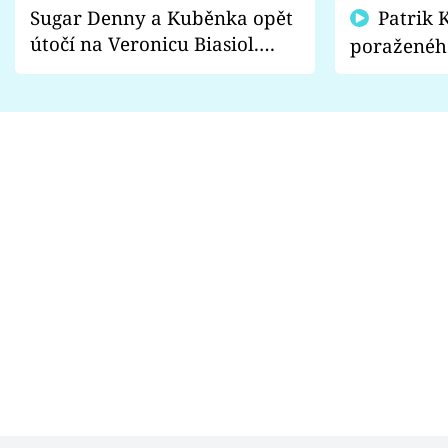
Sugar Denny a Kuběnka opět
Patrik Kincl se zastal
útočí na Veronicu Biasiol.
poraženéh
Proč je podle nich falešná a
fanoušci n
lže o své nevěře?