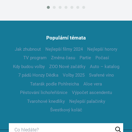
Populární témata
Jak zhubnout
Nejlepší filmy 2024
Nejlepší horory
TV program
Změna času
Partie
Počasí
Kdy budou volby
ZOO Nové začátky
Auto – katalog
7 pádů Honzy Dědka
Volby 2025
Svařené víno
Tatarák podle Pohlreicha
Aloe vera
Pěstování lichořeřišnice
Výpočet ascendentu
Tvarohové knedlíky
Nejlepší palačinky
Švestkový koláč