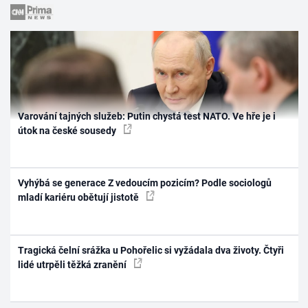
Varování tajných služeb: Putin chystá test NATO. Ve hře je i
útok na české sousedy
Vyhýbá se generace Z vedoucím pozicím? Podle sociologů
mladí kariéru obětují jistotě
Tragická čelní srážka u Pohořelic si vyžádala dva životy. Čtyři
lidé utrpěli těžká zranění