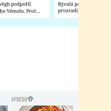
Bývalá pornoherečka
prozradila, co ji šokova
ho Vémolu. Proč
natáčení Euforie. Vážně
ji zápasit s ním než
bylo drsnější než hanba
 Kinclem?
filmy?