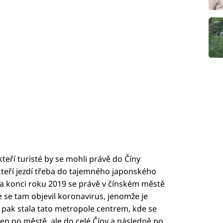
teří turisté by se mohli právě do Číny
teří jezdí třeba do tajemného japonského
a konci roku 2019 se právě v čínském městě
e se tam objevil koronavirus, jenomže je
 pak stala tato metropole centrem, kde se
jen po městě, ale do celé Číny a následně po