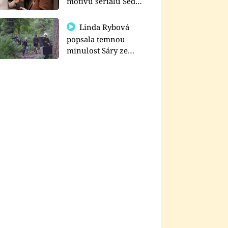
motivu seriálu Sedm
schodů k moci
Linda Rybová
popsala temnou
minulost Sáry ze
seriálu Zákony vlka