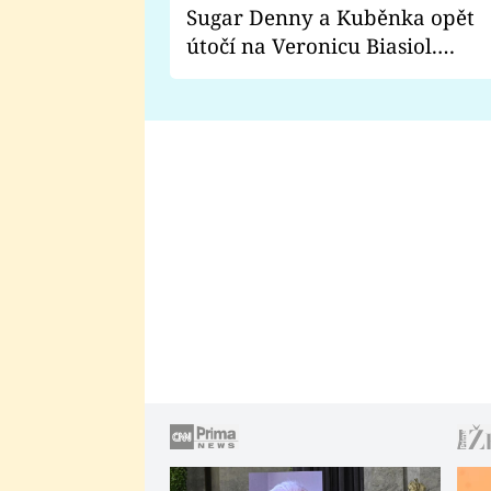
Sugar Denny a Kuběnka opět
útočí na Veronicu Biasiol.
Proč je podle nich falešná a
lže o své nevěře?