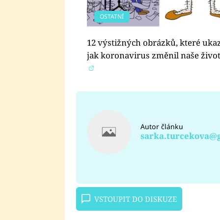
OSTATNÍ
12 výstižných obrázků, které ukaz
jak koronavirus změnil naše živo
Autor článku
sarka.turcekova@
VSTOUPIT DO DISKUZE