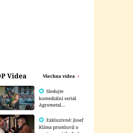
P Videa
Všechna videa
Sledujte
komediální seriál
Agrometal
exkluzivně na
prima+
Exkluzivně: Josef
Klíma promluvil o