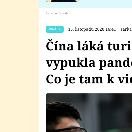
se v Plzni stalo
Lajk
■
Virály
15. listopadu 2020 16:41
sark
VIRÁLY
Čína láká tur
vypukla pand
Co je tam k v