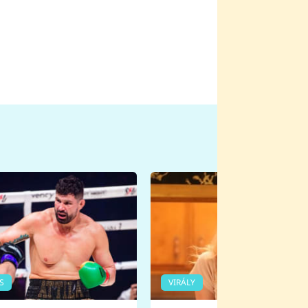
S
VIRÁLY