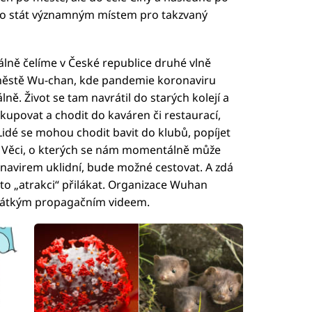
hlo stát významným místem pro takzvaný
tálně čelíme v České republice druhé vlně
ěstě Wu-chan, kde pandemie koronaviru
lně. Život se tam navrátil do starých kolejí a
upovat a chodit do kaváren či restaurací,
 Lidé se mohou chodit bavit do klubů, popíjet
. Věci, o kterých se nám momentálně může
onavirem uklidní, bude možné cestovat. A zdá
tuto „atrakci“ přilákat. Organizace Wuhan
krátkým propagačním videem.