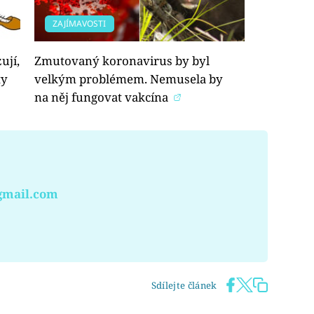
ZAJÍMAVOSTI
ují,
Zmutovaný koronavirus by byl
ty
velkým problémem. Nemusela by
na něj fungovat vakcína
gmail.com
Sdílejte článek