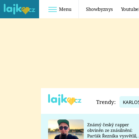
Menu
Showbyznys
Youtube
Youtuberky
Youtubeři
SHOPAHOLICADEL
FATTYPILLOW
ANNA ŠULC
FREESCOOT
SUGAR DENNY
ADAM KAJUMI
LADUŠKA
TADEÁŠ KUBĚNKA
DOMINIKA
DATEL
Trendy:
KARLO
MYSLIVCOVÁ
Známý český rapper
obviněn ze znásilnění:
Parťák Řezníka vysvětlil, 