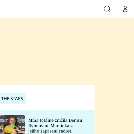
Vyhledávání
Můj 
Prima+
CNN Prima News
Prima Fresh
Prima Living
Prima Zoom
 THE STARS
Prima Lajk
Mína totálně zničila Denisu
Ryndovou. Maminka z
Sledujte nás
jejího zápasení radost