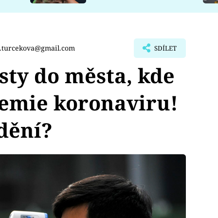
a.turcekova@gmail.com
SDÍLET
isty do města, kde
emie koronaviru!
idění?