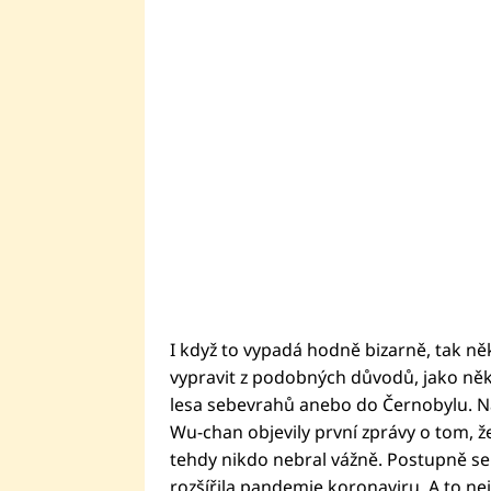
I když to vypadá hodně bizarně, tak něk
vypravit z podobných důvodů, jako něk
lesa sebevrahů anebo do Černobylu. N
Wu-chan objevily první zprávy o tom, ž
tehdy nikdo nebral vážně. Postupně se
rozšířila pandemie koronaviru. A to ne