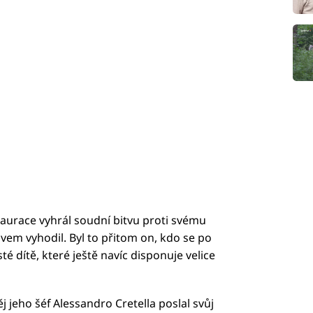
taurace vyhrál soudní bitvu proti svému
ávem vyhodil. Byl to přitom on, kdo se po
é dítě, které ještě navíc disponuje velice
j jeho šéf Alessandro Cretella poslal svůj