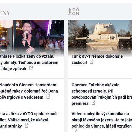
thiase Hložka ženy do vztahu
Tank KV-1 Němce dokonale
dy uhnaly: Teď budu iniciátorem
zaskočil
 slibuje zpěvák
zloučení s Glenem Hansardem:
Operace Entebbe ukázala
outěná rakev, dojemná řeč Bona
schopnosti Izraele. Při
zpěv Irglové s Vedderem
osvobozování rukojmích padl br
premiéra
ta a Jirka z AYTO spolu zkouší
Video zachytilo výzkumníka na
let. Válise mrzí, že ukázal
okraji lávového jezera. Je to jak
atné stránky
pohled do Slunce, hlásil vzruše