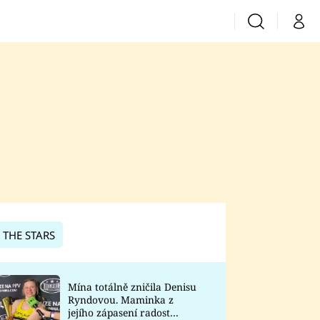
Vyhledávání
Můj 
Prima+
CNN Prima News
Prima Fresh
Prima Living
Prima Zoom
 THE STARS
Prima Lajk
Mína totálně zničila Denisu
Ryndovou. Maminka z
Sledujte nás
jejího zápasení radost