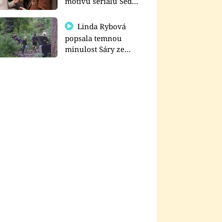
motivu seriálu Sedm
schodů k moci
Linda Rybová
popsala temnou
minulost Sáry ze
seriálu Zákony vlka