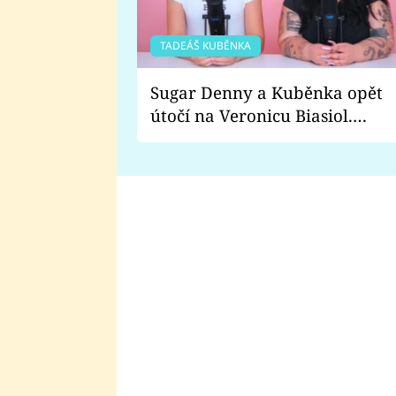
TADEÁŠ KUBĚNKA
Sugar Denny a Kuběnka opět
útočí na Veronicu Biasiol.
Proč je podle nich falešná a
lže o své nevěře?