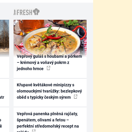
Vepřový guláš s houbami a pórkem
– krémový a voňavý pokrm z
jednoho hrnce
Křupavé květákové minipizzy s
olomouckými tvarůžky: bezlepkový
atr
oběd s typicky českým sýrem
Vepřová panenka plněná rajčaty,
o
špenátem, olivami a fetou –
ně
perfektní středomořský recept na