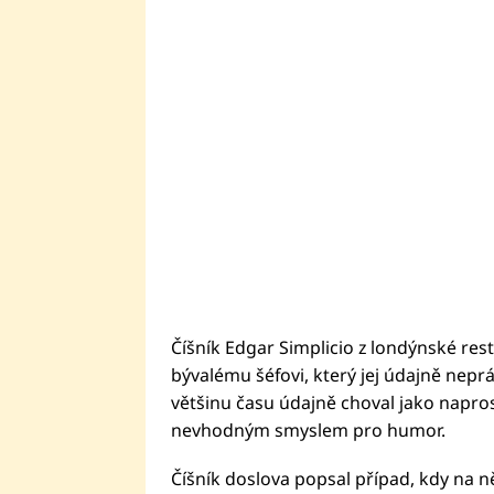
Číšník Edgar Simplicio z londýnské res
bývalému šéfovi, který jej údajně nepr
většinu času údajně choval jako naprost
nevhodným smyslem pro humor.
Číšník doslova popsal případ, kdy na ně