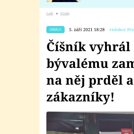
se v Plzni stalo
Lajk
■
Virály
5. září 2021 18:28
redakce Pri
VIRÁLY
Číšník vyhrál
bývalému zam
na něj prděl 
zákazníky!