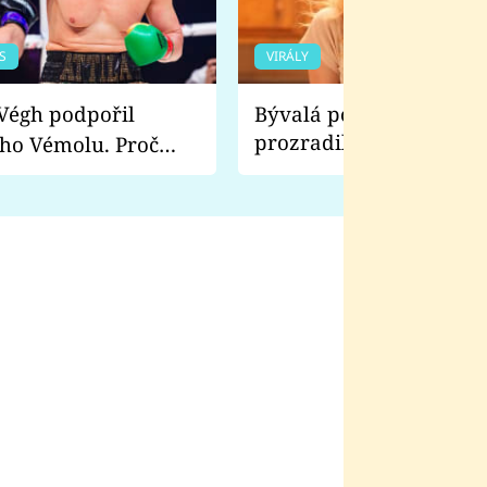
S
VIRÁLY
Bývalá pornoherečka
prozradila, co ji šokova
ho Vémolu. Proč
natáčení Euforie. Vážně
ji zápasit s ním než
bylo drsnější než hanba
 Kinclem?
filmy?