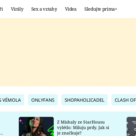
ři
Virály
Sex a vztahy
Videa
Sledujte prima+
Showbyznys
Extrém
VIRÁLY
KURIOZITY
VIDEA
KVÍZY
S VÉMOLA
ONLYFANS
SHOPAHOLICADEL
CLASH OF
Z Mishaly ze StarHousu
vylétlo: Miluju prdy. Jak si
co
je značkuje?