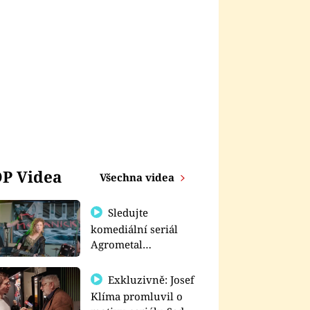
P Videa
Všechna videa
Sledujte
komediální seriál
Agrometal
exkluzivně na
prima+
Exkluzivně: Josef
Klíma promluvil o