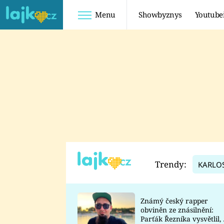
Menu
Showbyznys
Youtube
Youtuberky
Youtubeři
SHOPAHOLICADEL
FATTYPILLOW
ANNA ŠULC
FREESCOOT
SUGAR DENNY
ADAM KAJUMI
LADUŠKA
TADEÁŠ KUBĚNKA
DOMINIKA
DATEL
Trendy:
KARLO
MYSLIVCOVÁ
Známý český rapper
obviněn ze znásilnění:
Parťák Řezníka vysvětlil, 