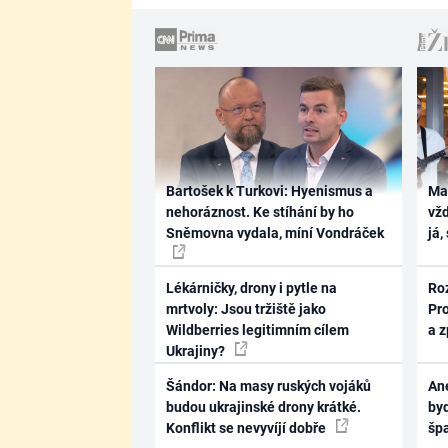
Bartošek k Turkovi: Hyenismus a
Ma
nehoráznost. Ke stíhání by ho
vž
Sněmovna vydala, míní Vondráček
já,
Lékárničky, drony i pytle na
Ro
mrtvoly: Jsou tržiště jako
Pr
Wildberries legitimním cílem
a 
Ukrajiny?
Šándor: Na masy ruských vojáků
Ane
budou ukrajinské drony krátké.
byd
Konflikt se nevyvíjí dobře
šp