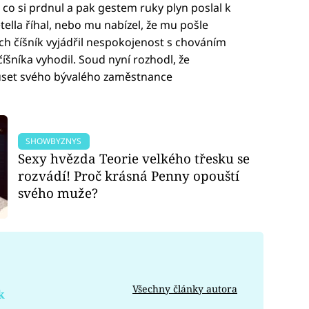
, co si prdnul a pak gestem ruky plyn poslal k
tella říhal, nebo mu nabízel, že mu pošle
ech číšník vyjádřil nespokojenost s chováním
 číšníka vyhodil. Soud nyní rozhodl, že
uset svého bývalého zaměstnance
SHOWBYZNYS
Sexy hvězda Teorie velkého třesku se
rozvádí! Proč krásná Penny opouští
svého muže?
Všechny články autora
k