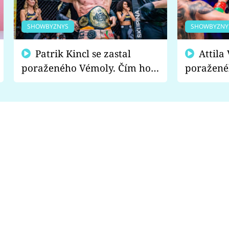
SHOWBYZNYS
SHOWBYZNY
Patrik Kincl se zastal
Attila Végh podpořil
poraženého Vémoly. Čím ho
poražené
fanoušci naštvali?
chce radě
s vítězem