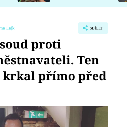
ma Lajk
SDÍLET
 soud proti
ěstnavateli. Ten
a krkal přímo před