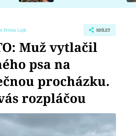
e Prima Lajk
SDÍLET
: Muž vytlačil
ého psa na
ečnou procházku.
vás rozpláčou