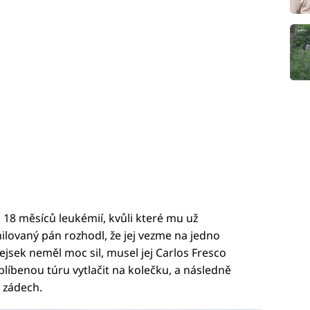
 18 měsíců leukémií, kvůli které mu už
ilovaný pán rozhodl, že jej vezme na jedno
pejsek neměl moc sil, musel jej Carlos Fresco
blíbenou túru vytlačit na kolečku, a následně
a zádech.