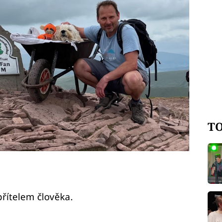
TO
řítelem člověka.