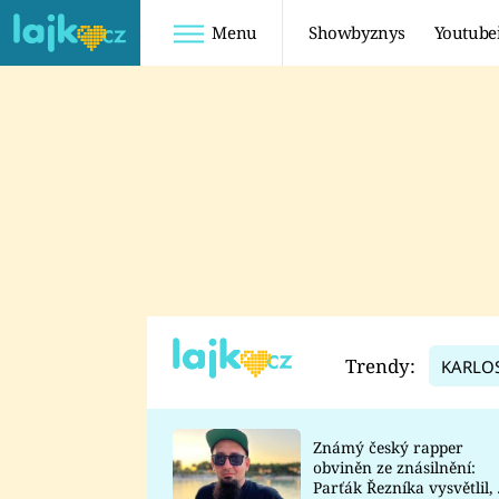
Menu
Showbyznys
Youtube
Youtuberky
Youtubeři
SHOPAHOLICADEL
FATTYPILLOW
ANNA ŠULC
FREESCOOT
SUGAR DENNY
ADAM KAJUMI
LADUŠKA
TADEÁŠ KUBĚNKA
DOMINIKA
DATEL
Trendy:
KARLO
MYSLIVCOVÁ
Známý český rapper
obviněn ze znásilnění:
Parťák Řezníka vysvětlil, 