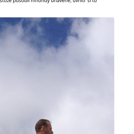
stože působil mnohdy unaveně, uvnitř si to