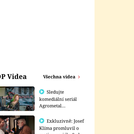
P Videa
Všechna videa
Sledujte
komediální seriál
Agrometal
exkluzivně na
prima+
Exkluzivně: Josef
Klíma promluvil o