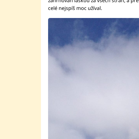
zahrnován láskou za všech stran, a pře
celé nejspíš moc užíval.