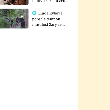
motivu seriálu Sedm
schodů k moci
Linda Rybová
popsala temnou
minulost Sáry ze
seriálu Zákony vlka