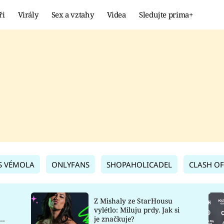
ři
Virály
Sex a vztahy
Videa
Sledujte prima+
Showbyznys
Extrém
VIRÁLY
KURIOZITY
VIDEA
KVÍZY
S VÉMOLA
ONLYFANS
SHOPAHOLICADEL
CLASH OF
Z Mishaly ze StarHousu
vylétlo: Miluju prdy. Jak si
co
je značkuje?