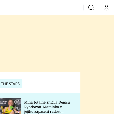
Vyhledávání
Můj 
Prima+
CNN Prima News
Prima Fresh
Prima Living
Prima Zoom
 THE STARS
Prima Lajk
Mína totálně zničila Denisu
Ryndovou. Maminka z
Sledujte nás
jejího zápasení radost