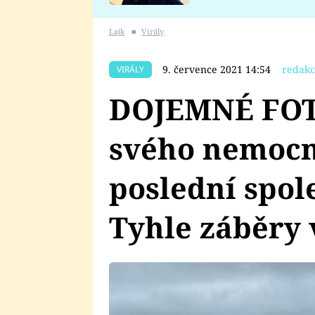
se v Plzni stalo
Lajk
■
Virály
9. července 2021 14:54
redakc
VIRÁLY
DOJEMNÉ FOTO
svého nemocn
poslední spol
Tyhle záběry 