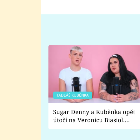
TADEÁŠ KUBĚNKA
Sugar Denny a Kuběnka opět
útočí na Veronicu Biasiol.
Proč je podle nich falešná a
lže o své nevěře?