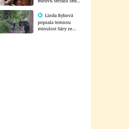
motivu seriálu Sedm
schodů k moci
Linda Rybová
popsala temnou
minulost Sáry ze
seriálu Zákony vlka