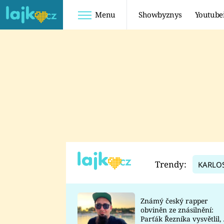
Menu
Showbyznys
Youtube
Youtuberky
Youtubeři
SHOPAHOLICADEL
FATTYPILLOW
ANNA ŠULC
FREESCOOT
SUGAR DENNY
ADAM KAJUMI
LADUŠKA
TADEÁŠ KUBĚNKA
DOMINIKA
DATEL
Trendy:
KARLO
MYSLIVCOVÁ
Známý český rapper
obviněn ze znásilnění:
Parťák Řezníka vysvětlil, 