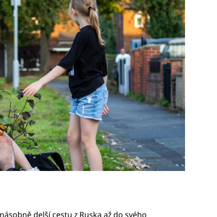
anásobně delší cestu z Ruska až do svého