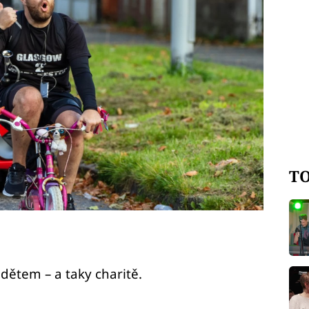
TO
dětem – a taky charitě.