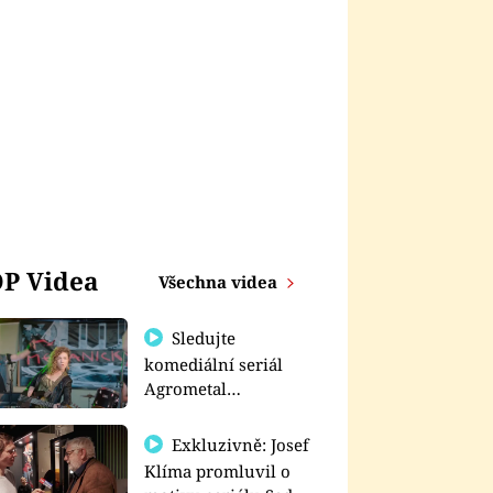
P Videa
Všechna videa
Sledujte
komediální seriál
Agrometal
exkluzivně na
prima+
Exkluzivně: Josef
Klíma promluvil o