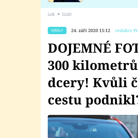
se v Plzni stalo
Lajk
■
Virály
24. září 2020 15:12
redakce Pr
VIRÁLY
DOJEMNÉ FOTO
300 kilometrů
dcery! Kvůli
cestu podnikl