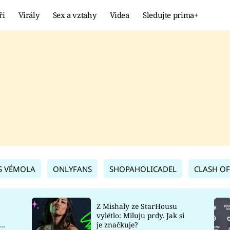
ři
Virály
Sex a vztahy
Videa
Sledujte prima+
Showbyznys
Extrém
VIRÁLY
KURIOZITY
VIDEA
KVÍZY
S VÉMOLA
ONLYFANS
SHOPAHOLICADEL
CLASH OF
Z Mishaly ze StarHousu
vylétlo: Miluju prdy. Jak si
co
je značkuje?