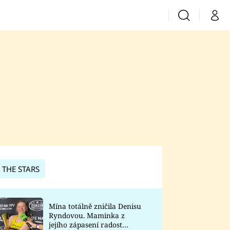
Vyhledávání
Můj 
Prima+
CNN Prima News
Prima Fresh
Prima Living
Prima Zoom
 THE STARS
Prima Lajk
Mína totálně zničila Denisu
Ryndovou. Maminka z
Sledujte nás
jejího zápasení radost