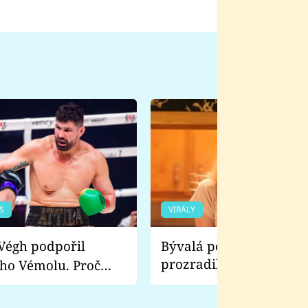
S
VIRÁLY
Bývalá pornoherečka
prozradila, co ji šokova
ho Vémolu. Proč
natáčení Euforie. Vážně
ji zápasit s ním než
bylo drsnější než hanba
 Kinclem?