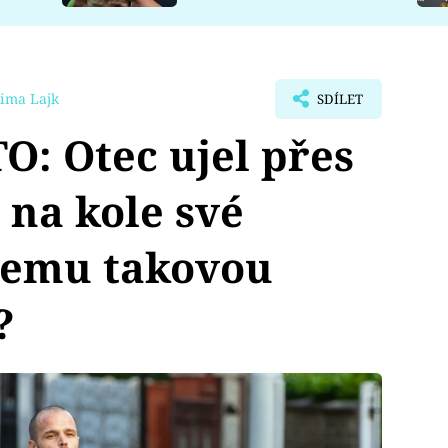
ima Lajk
SDÍLET
: Otec ujel přes
 na kole své
 čemu takovou
?