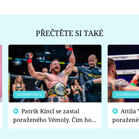
PŘEČTĚTE SI TAKÉ
SHOWBYZNYS
SHOWBYZNY
Patrik Kincl se zastal
Attila Végh podpořil
poraženého Vémoly. Čím ho
poražené
fanoušci naštvali?
chce radě
s vítězem