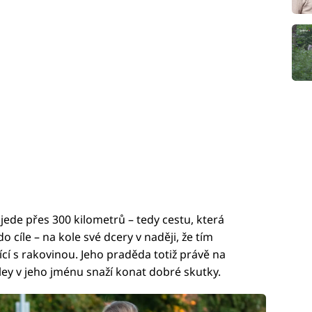
jede přes 300 kilometrů – tedy cestu, která
 cíle – na kole své dcery v naději, že tím
cí s rakovinou. Jeho praděda totiž právě na
sley v jeho jménu snaží konat dobré skutky.