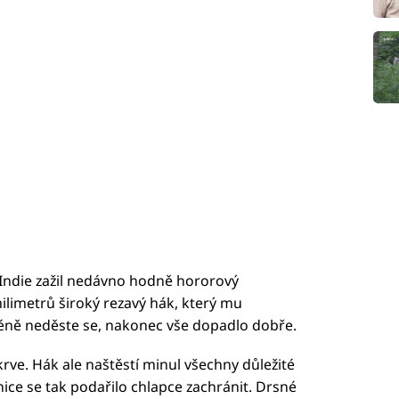
Indie zažil nedávno hodně hororový
ilimetrů široký rezavý hák, který mu
cméně neděste se, nakonec vše dopadlo dobře.
krve. Hák ale naštěstí minul všechny důležité
e se tak podařilo chlapce zachránit. Drsné