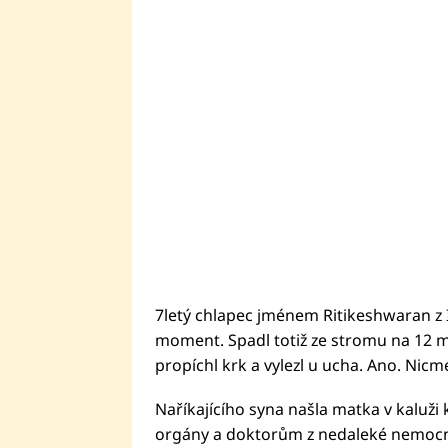
7letý chlapec jménem Ritikeshwaran z 
moment. Spadl totiž ze stromu na 12 m
propíchl krk a vylezl u ucha. Ano. Ni
Naříkajícího syna našla matka v kaluži 
orgány a doktorům z nedaleké nemocnic