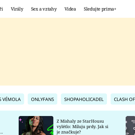
ři
Virály
Sex a vztahy
Videa
Sledujte prima+
Showbyznys
Extrém
VIRÁLY
KURIOZITY
VIDEA
KVÍZY
S VÉMOLA
ONLYFANS
SHOPAHOLICADEL
CLASH OF
Z Mishaly ze StarHousu
vylétlo: Miluju prdy. Jak si
co
je značkuje?