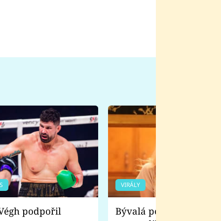
S
VIRÁLY
Bývalá pornoherečka