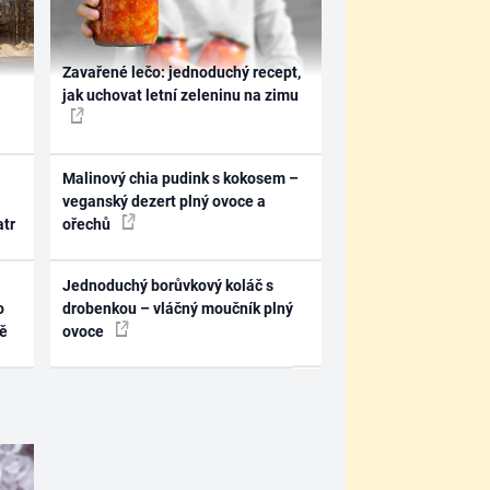
Zavařené lečo: jednoduchý recept,
jak uchovat letní zeleninu na zimu
Malinový chia pudink s kokosem –
veganský dezert plný ovoce a
atr
ořechů
Jednoduchý borůvkový koláč s
o
drobenkou – vláčný moučník plný
ně
ovoce