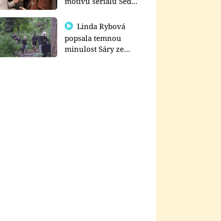
motivu seriálu Sedm
schodů k moci
Linda Rybová
popsala temnou
minulost Sáry ze
seriálu Zákony vlka