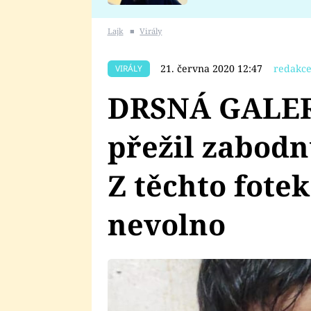
se v Plzni stalo
Lajk
■
Virály
21. června 2020 12:47
redakce
VIRÁLY
DRSNÁ GALERI
přežil zabodn
Z těchto fote
nevolno