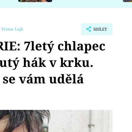
 Prima Lajk
SDÍLET
E: 7letý chlapec
utý hák v krku.
k se vám udělá