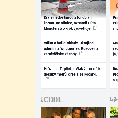
Kraje nedostanou z fondu ani
Pri
korunu na silnice, oznámil Půta.
Pri
Ministerstvo krok vysvětluje
i n
Válka o hořící sklady. Ukrajinci
Ma
udeřili na Wildberries, Rusové na
vž
zemědělské zásoby
já,
Hrůza na Teplicku: Vlak ženu vláčel
Ro
desítky metrů, držela se kočárku
Pr
a 