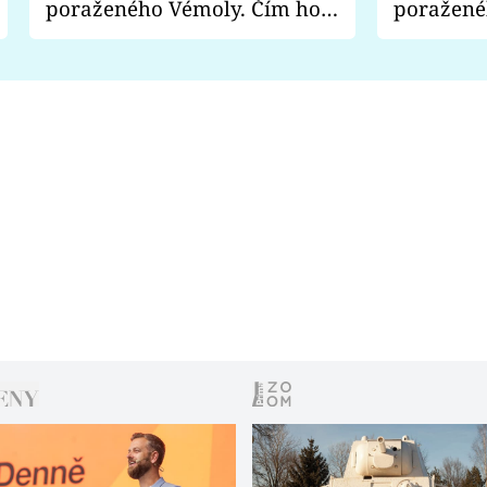
poraženého Vémoly. Čím ho
poražené
fanoušci naštvali?
chce radě
s vítězem