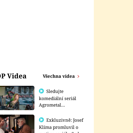
P Videa
Všechna videa
Sledujte
komediální seriál
Agrometal
exkluzivně na
prima+
Exkluzivně: Josef
Klíma promluvil o