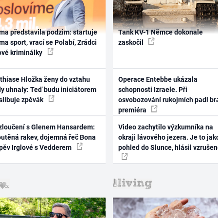
ma představila podzim: startuje
Tank KV-1 Němce dokonale
ma sport, vrací se Polabí, Zrádci
zaskočil
ové kriminálky
thiase Hložka ženy do vztahu
Operace Entebbe ukázala
dy uhnaly: Teď budu iniciátorem
schopnosti Izraele. Při
 slibuje zpěvák
osvobozování rukojmích padl br
premiéra
zloučení s Glenem Hansardem:
Video zachytilo výzkumníka na
outěná rakev, dojemná řeč Bona
okraji lávového jezera. Je to jak
zpěv Irglové s Vedderem
pohled do Slunce, hlásil vzruše