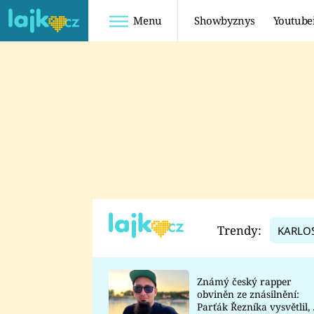
Menu
Showbyznys
Youtube
Youtuberky
Youtubeři
SHOPAHOLICADEL
FATTYPILLOW
ANNA ŠULC
FREESCOOT
SUGAR DENNY
ADAM KAJUMI
LADUŠKA
TADEÁŠ KUBĚNKA
DOMINIKA
DATEL
Trendy:
KARLO
MYSLIVCOVÁ
Známý český rapper
obviněn ze znásilnění:
Parťák Řezníka vysvětlil, 