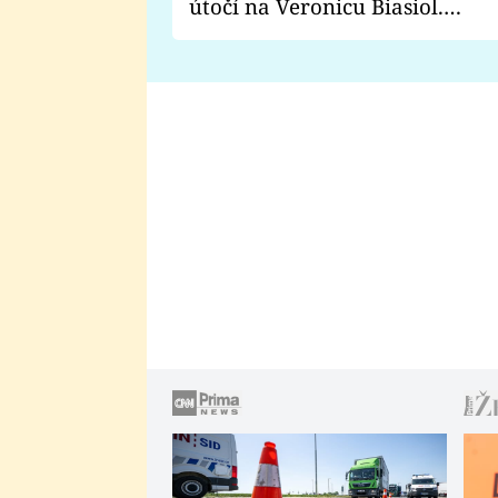
útočí na Veronicu Biasiol.
Proč je podle nich falešná a
lže o své nevěře?