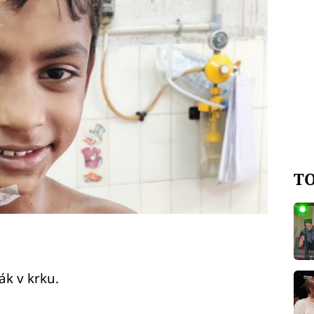
TO
ák v krku.