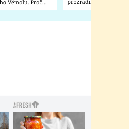
prozradila, co ji šokova
ho Vémolu. Proč
natáčení Euforie. Vážně
ji zápasit s ním než
bylo drsnější než hanba
 Kinclem?
filmy?