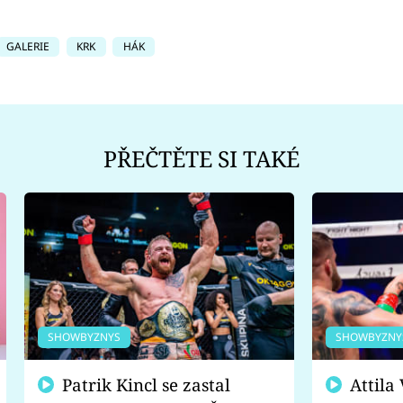
GALERIE
KRK
HÁK
PŘEČTĚTE SI TAKÉ
SHOWBYZNYS
SHOWBYZNY
Patrik Kincl se zastal
Attila Végh podpořil