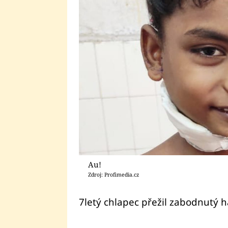
Au!
Zdroj: Profimedia.cz
7letý chlapec přežil zabodnutý h