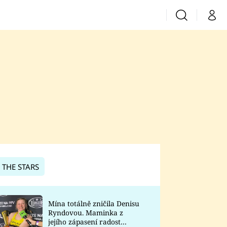
Vyhledávání
Můj 
Prima+
CNN Prima News
Prima Fresh
Prima Living
Prima Zoom
 THE STARS
Prima Lajk
Mína totálně zničila Denisu
Ryndovou. Maminka z
Sledujte nás
jejího zápasení radost