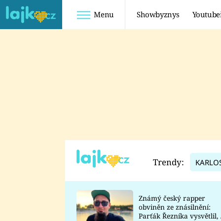
Menu
Showbyznys
Youtube
Youtuberky
Youtubeři
SHOPAHOLICADEL
FATTYPILLOW
ANNA ŠULC
FREESCOOT
SUGAR DENNY
ADAM KAJUMI
LADUŠKA
TADEÁŠ KUBĚNKA
DOMINIKA
DATEL
Trendy:
KARLO
MYSLIVCOVÁ
Známý český rapper
obviněn ze znásilnění:
Parťák Řezníka vysvětlil, 