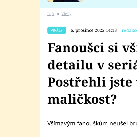
se v Plzni stalo
Lajk
■
Virály
6. prosince 2022 14:13
redakc
VIRÁLY
Fanoušci si v
detailu v ser
Postřehli jste
maličkost?
Všímavým fanouškům neušel brutá