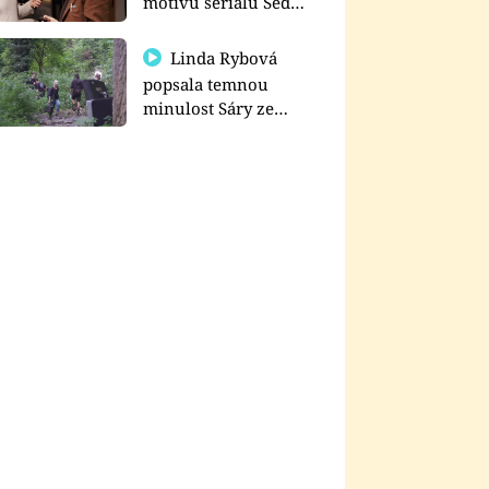
motivu seriálu Sedm
schodů k moci
Linda Rybová
popsala temnou
minulost Sáry ze
seriálu Zákony vlka