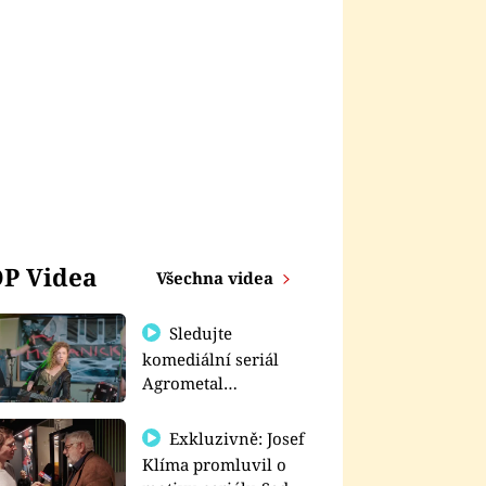
P Videa
Všechna videa
Sledujte
komediální seriál
Agrometal
exkluzivně na
prima+
Exkluzivně: Josef
Klíma promluvil o