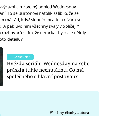
y zvýraznila mrtvolný pohled Wednesday
. To se Burtonovi natolik zalíbilo, že se
„Tim má rád, když skloním bradu a dívám se
 A pak uvolním všechny svaly v obličeji,“
 rozhovorů s tím, že nemrkat bylo ale někdy
hoto detailu?
SHOWBYZNYS
Hvězda seriálu Wednesday na sebe
práskla tuhle nechuťárnu. Co má
společného s hlavní postavou?
Všechny články autora
k