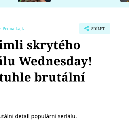
e Prima Lajk
SDÍLET
šimli skrytého
iálu Wednesday!
 tuhle brutální
lní detail populární seriálu.