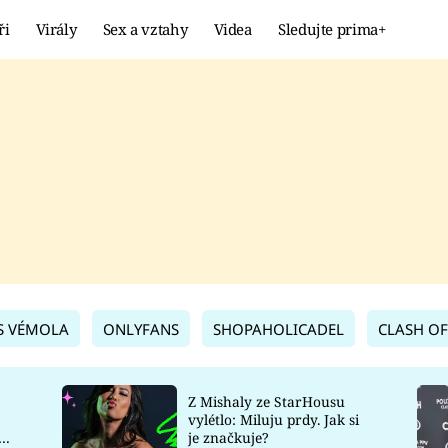
ři
Virály
Sex a vztahy
Videa
Sledujte prima+
Showbyznys
Extrém
VIRÁLY
KURIOZITY
VIDEA
KVÍZY
S VÉMOLA
ONLYFANS
SHOPAHOLICADEL
CLASH OF
Z Mishaly ze StarHousu
vylétlo: Miluju prdy. Jak si
co
je značkuje?