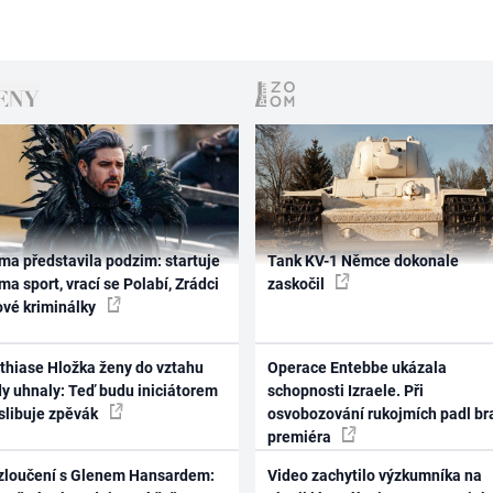
ma představila podzim: startuje
Tank KV-1 Němce dokonale
ma sport, vrací se Polabí, Zrádci
zaskočil
ové kriminálky
thiase Hložka ženy do vztahu
Operace Entebbe ukázala
dy uhnaly: Teď budu iniciátorem
schopnosti Izraele. Při
 slibuje zpěvák
osvobozování rukojmích padl br
premiéra
zloučení s Glenem Hansardem:
Video zachytilo výzkumníka na