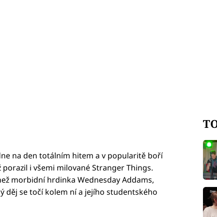
TO
ne na den totálním hitem a v popularitě boří
 porazil i všemi milované Stranger Things.
k než morbidní hrdinka Wednesday Addams,
lý děj se točí kolem ní a jejího studentského