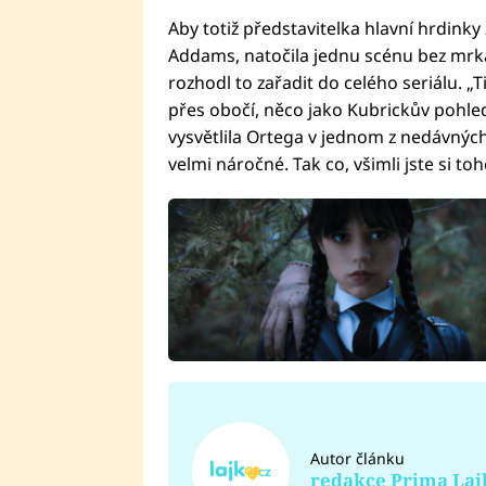
Aby totiž představitelka hlavní hrdink
Addams, natočila jednu scénu bez mrkání
rozhodl to zařadit do celého seriálu. 
přes obočí, něco jako Kubrickův pohled.
vysvětlila Ortega v jednom z nedávných
velmi náročné. Tak co, všimli jste si to
Autor článku
redakce Prima Laj