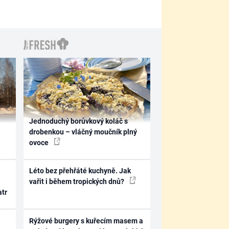
Jednoduchý borůvkový koláč s
drobenkou – vláčný moučník plný
ovoce
Léto bez přehřáté kuchyně. Jak
vařit i během tropických dnů?
atr
Rýžové burgery s kuřecím masem a