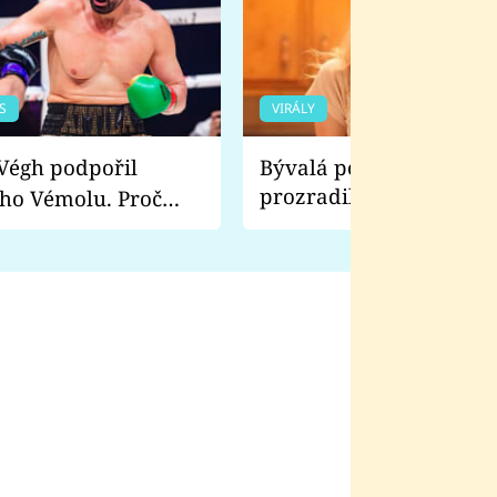
S
VIRÁLY
Bývalá pornoherečka
prozradila, co ji šokova
ho Vémolu. Proč
natáčení Euforie. Vážně
ji zápasit s ním než
bylo drsnější než hanba
 Kinclem?
filmy?