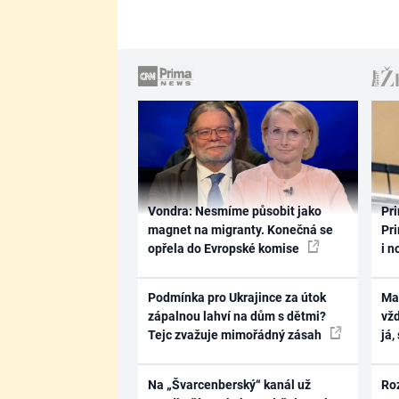
Vondra: Nesmíme působit jako
Pri
magnet na migranty. Konečná se
Pri
opřela do Evropské komise
i n
Podmínka pro Ukrajince za útok
Ma
zápalnou lahví na dům s dětmi?
vž
Tejc zvažuje mimořádný zásah
já,
Na „Švarcenberský“ kanál už
Ro