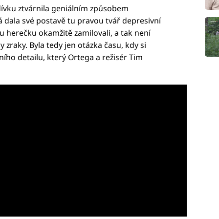
dívku ztvárnila geniálním způsobem
á dala své postavě tu pravou tvář depresivní
u herečku okamžitě zamilovali, a tak není
y zraky. Byla tedy jen otázka času, kdy si
ího detailu, který Ortega a režisér Tim