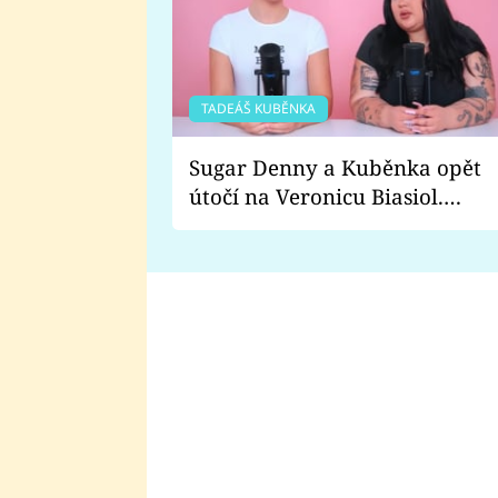
TADEÁŠ KUBĚNKA
Sugar Denny a Kuběnka opět
útočí na Veronicu Biasiol.
Proč je podle nich falešná a
lže o své nevěře?