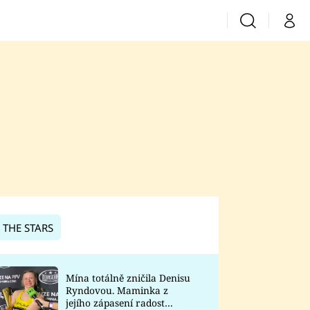
Vyhledávání
Můj 
Prima+
CNN Prima News
Prima Fresh
Prima Living
Prima Zoom
 THE STARS
Prima Lajk
Mína totálně zničila Denisu
Ryndovou. Maminka z
Sledujte nás
jejího zápasení radost