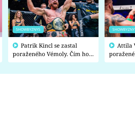
SHOWBYZNYS
SHOWBYZNY
Patrik Kincl se zastal
Attila Végh podpořil
poraženého Vémoly. Čím ho
poražené
fanoušci naštvali?
chce radě
s vítězem