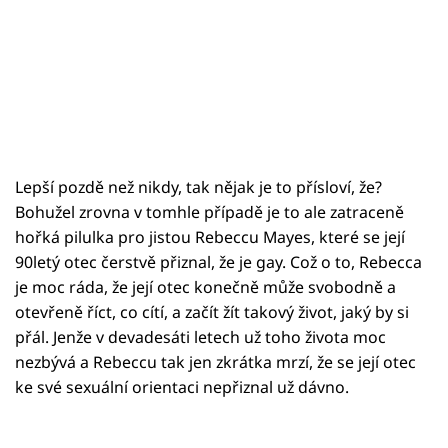
Lepší pozdě než nikdy, tak nějak je to přísloví, že?
Bohužel zrovna v tomhle případě je to ale zatraceně
hořká pilulka pro jistou Rebeccu Mayes, které se její
90letý otec čerstvě přiznal, že je gay. Což o to, Rebecca
je moc ráda, že její otec konečně může svobodně a
otevřeně říct, co cítí, a začít žít takový život, jaký by si
přál. Jenže v devadesáti letech už toho života moc
nezbývá a Rebeccu tak jen zkrátka mrzí, že se její otec
ke své sexuální orientaci nepřiznal už dávno.