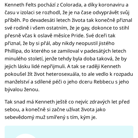
Kenneth Felts pochází z Colorada, a díky koronaviru a
času v izolaci se rozhodl, že je na čase odvyprávět svůj
příběh. Po devadesáti letech života tak konečně přiznal
své rodině i všem ostatním, že je gay, dokonce to stihl
přesně včas k oslavě měsíce Pride. Své dceři tak
přiznal, že by si přál, aby nikdy neopustil jistého
Phillipa, do kterého se zamiloval v padesátých letech
minulého století, jenže tehdy byla doba taková, že by
jejich lásku lidé nepřijmuli. A tak se raději Kenneth
pokoušel žít život heterosexuála, to ale vedlo k rozpadu
manželství a sdílené péči o jeho dceru Rebbecu s jeho
bývalou ženou.
Tak snad má Kenneth ještě co nejvíc zdravých let před
sebou, a konečně si začne užívat života jako
sebevědomý muž smířený s tím, kým je.