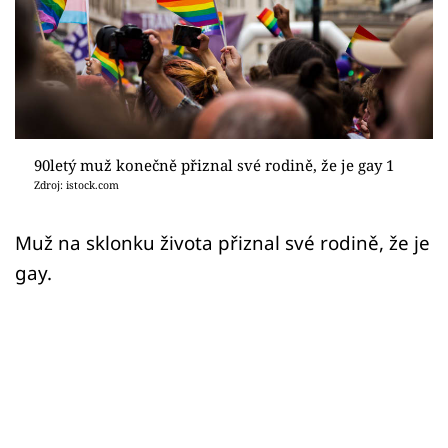
Sex a vztahy
Videa
Sledujte prima+
Přihlášení
90letý muž konečně přiznal své rodině, že je gay 1
Zdroj: istock.com
Sledujte nás
Muž na sklonku života přiznal své rodině, že je
gay.