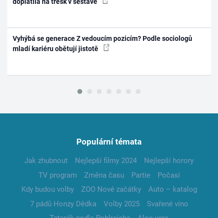
doplatila na třesk v sestavě
Vyhýbá se generace Z vedoucím pozicím? Podle sociologů
mladí kariéru obětují jistotě
Populární témata
Jak zhubnout
Nejlepší filmy 2024
Nejlepší horory
TV program
Změna času
Partie
Počasí
Kdy budou volby
ZOO Nové začátky
Auto – katalog
7 pádů Honzy Dědka
Volby 2025
Svařené víno