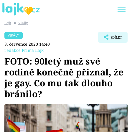
Lajk
■
Virály
Trendy:
KARLOS VÉMOLA
ONLYFANS
VIRÁLY
SDÍLET
SHOPAHOLICADEL
CLASH OF THE STARS
3. července 2020 14:40
redakce Prima Lajk
FOTO: 90letý muž své
rodině konečně přiznal, že
Témata
je gay. Co mu tak dlouho
Showbyznys
bránilo?
Youtubeři
Virály