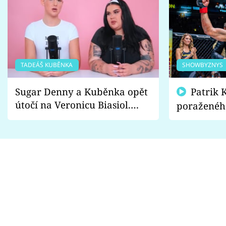
TADEÁŠ KUBĚNKA
SHOWBYZNYS
Sugar Denny a Kuběnka opět
Patrik Kincl se zastal
útočí na Veronicu Biasiol.
poraženéh
Proč je podle nich falešná a
fanoušci n
lže o své nevěře?