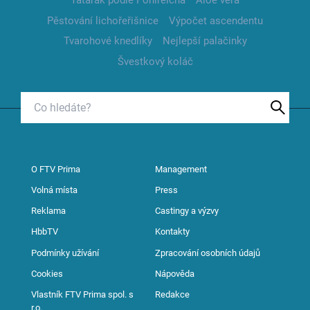
Tatarák podle Pohlreicha
Aloe vera
Pěstování lichořeřišnice
Výpočet ascendentu
Tvarohové knedlíky
Nejlepší palačinky
Švestkový koláč
O FTV Prima
Management
Volná místa
Press
Reklama
Castingy a výzvy
HbbTV
Kontakty
Podmínky užívání
Zpracování osobních údajů
Cookies
Nápověda
Vlastník FTV Prima spol. s
Redakce
r.o.