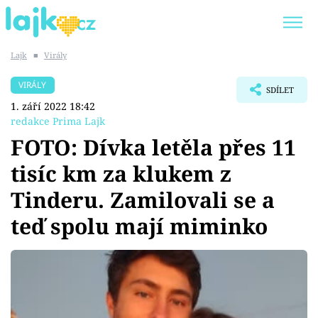
Lajk
■
Virály
Trendy:
KARLOS VÉMOLA
ONLYFANS
VIRÁLY
SDÍLET
SHOPAHOLICADEL
CLASH OF THE STARS
1. září 2022 18:42
redakce Prima Lajk
FOTO: Dívka letěla přes 11
tisíc km za klukem z
Témata
Tinderu. Zamilovali se a
Showbyznys
teď spolu mají miminko
Youtubeři
Virály