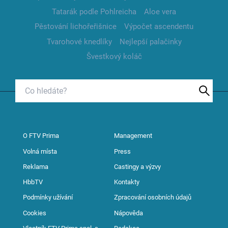
Tatarák podle Pohlreicha
Aloe vera
Pěstování lichořeřišnice
Výpočet ascendentu
Tvarohové knedlíky
Nejlepší palačinky
Švestkový koláč
O FTV Prima
Management
Volná místa
Press
Reklama
Castingy a výzvy
HbbTV
Kontakty
Podmínky užívání
Zpracování osobních údajů
Cookies
Nápověda