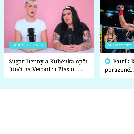
TADEÁŠ KUBĚNKA
SHOWBYZNYS
Sugar Denny a Kuběnka opět
Patrik Kincl se zastal
útočí na Veronicu Biasiol.
poraženéh
Proč je podle nich falešná a
fanoušci n
lže o své nevěře?