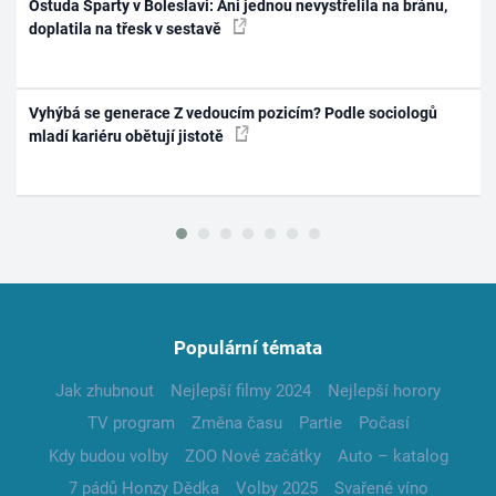
Ostuda Sparty v Boleslavi: Ani jednou nevystřelila na bránu,
doplatila na třesk v sestavě
Vyhýbá se generace Z vedoucím pozicím? Podle sociologů
mladí kariéru obětují jistotě
Populární témata
Jak zhubnout
Nejlepší filmy 2024
Nejlepší horory
TV program
Změna času
Partie
Počasí
Kdy budou volby
ZOO Nové začátky
Auto – katalog
7 pádů Honzy Dědka
Volby 2025
Svařené víno