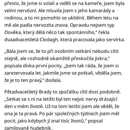
přesto, že jsme si volali a viděli se na kameře, jsem byla
velmi nervózní. Ale mluvila jsem s jeho kamarády a
rodinou, a to mi pomohlo se uklidnit. Během letu na
mě ale padla nervozita znova. Opravdu nejsem typ
člověka, který dělá něco tak spontánního,“ řekla
dvaadvacetiletá Clodagh, která pracovala jako servírka.
„Bála jsem se, že to při osobním setkání nebudu cítit
stejně, ale rozhodně okamžitě přeskočila jiskra,“
popsala dívka první pocity. „Jsem tak ráda, že jsem si
zarezervovala let. Jakmile jsme se potkali, věděla jsem,
že je to ten pravý,“ dodala.
Pětadvacetiletý Brady to zpočátku cítil dost podobně.
„Setkat se s ní na letišti byl ten nejvíc nervy drásající
den v mém životě. Už na tom letišti jsem ale věděl, že
ona je ta pravá. Po pár společných týdnech jsem měl
pocit, jako kdybych jí znal tisíc životů,“ popsal
zamilovaně hudebník.