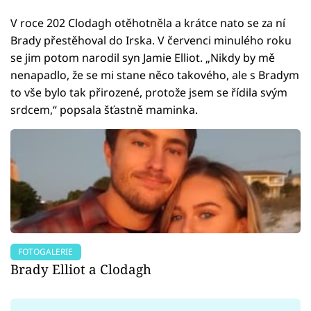
V roce 202 Clodagh otěhotněla a krátce nato se za ní
Brady přestěhoval do Irska. V červenci minulého roku
se jim potom narodil syn Jamie Elliot. „Nikdy by mě
nenapadlo, že se mi stane něco takového, ale s Bradym
to vše bylo tak přirozené, protože jsem se řídila svým
srdcem,“ popsala šťastně maminka.
FOTOGALERIE
Brady Elliot a Clodagh