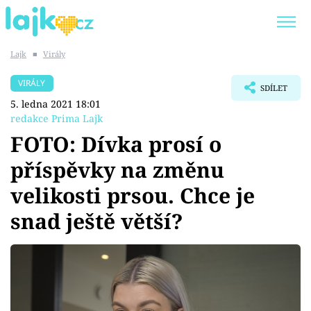
Lajk
■
Virály
Trendy:
KARLOS VÉMOLA
ONLYFANS
VIRÁLY
SDÍLET
SHOPAHOLICADEL
CLASH OF THE STARS
5. ledna 2021 18:01
redakce Prima Lajk
FOTO: Dívka prosí o
příspěvky na změnu
Témata
velikosti prsou. Chce je
Showbyznys
snad ještě větší?
Youtubeři
Virály