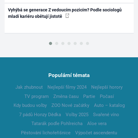
Vyhýbá se generace Z vedoucím pozicím? Podle sociologů
mladí kariéru obětují jistotě
Populární témata
Jak zhubnout
Nejlepší filmy 2024
Nejlepší horory
TV program
Změna času
Partie
Počasí
Kdy budou volby
ZOO Nové začátky
Auto – katalog
7 pádů Honzy Dědka
Volby 2025
Svařené víno
Tatarák podle Pohlreicha
Aloe vera
Pěstování lichořeřišnice
Výpočet ascendentu