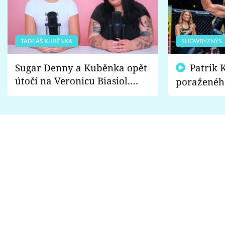
TADEÁŠ KUBĚNKA
SHOWBYZNYS
Sugar Denny a Kuběnka opět
Patrik Kincl se zastal
útočí na Veronicu Biasiol.
poraženéh
Proč je podle nich falešná a
fanoušci n
lže o své nevěře?