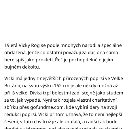
19letá Vicky Rog se podle mnohých narodila speciálně
obdařená. Jenže co ostatní považují za dar, ona sama
bere spíš jako prokletí. Řeč je pochopitelně o jejím
bujném dekoltu.
Vicki má jedny z největších přirozených poprsí ve Velké
Británii, na svou výšku 162 cm je ale někdy možná až
příliš velké. Dívka trpí bolestmi zad, stejně jako studem
za to, jak vypadá. Nyní tak rozjela vlastní charitativní
sbírku přes gofundme.com, kde vybírá dary na svoji
redukci poprsí. Vicki přitom uznává, že to není nejlepší
řešení, v tuto chvíli už je ale zoufalá, a radši tak bude
doufat v cizí pomoc, než aby nadála usínala se slzami v