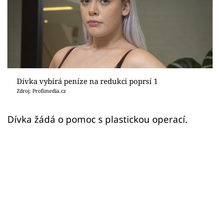
Sex a vztahy
Videa
Sledujte prima+
Přihlášení
Dívka vybírá peníze na redukci poprsí 1
Zdroj: Profimedia.cz
Sledujte nás
Dívka žádá o pomoc s plastickou operací.