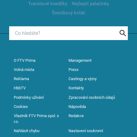
Tvarohové knedlíky
Nejlepší palačinky
Švestkový koláč
O FTV Prima
Management
Volná místa
Press
Reklama
Castingy a výzvy
HbbTV
Kontakty
Podmínky užívání
Zpracování osobních údajů
Cookies
Nápověda
Vlastník FTV Prima spol. s
Redakce
r.o.
Nahlásit chybu
Nastavení soukromí