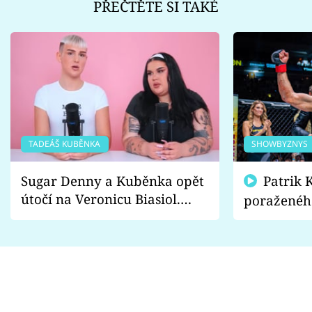
PŘEČTĚTE SI TAKÉ
TADEÁŠ KUBĚNKA
SHOWBYZNYS
Sugar Denny a Kuběnka opět
Patrik Kincl se zastal
útočí na Veronicu Biasiol.
poraženéh
Proč je podle nich falešná a
fanoušci n
lže o své nevěře?