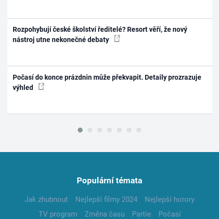
Rozpohybují české školství ředitelé? Resort věří, že nový
nástroj utne nekonečné debaty
Počasí do konce prázdnin může překvapit. Detaily prozrazuje
výhled
Populární témata
Jak zhubnout
Nejlepší filmy 2024
Nejlepší horory
TV program
Změna času
Partie
Počasí