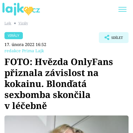
Lajk
■
Virály
Trendy:
KARLOS VÉMOLA
ONLYFANS
VIRÁLY
SDÍLET
SHOPAHOLICADEL
CLASH OF THE STARS
17. února 2022 16:52
redakce Prima Lajk
FOTO: Hvězda OnlyFans
přiznala závislost na
Témata
kokainu. Blonďatá
Showbyznys
sexbomba skončila
v léčebně
Youtubeři
Virály