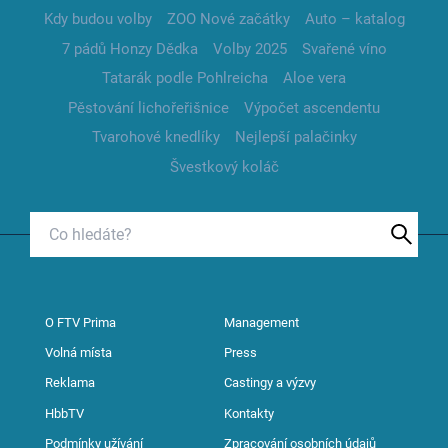
Kdy budou volby
ZOO Nové začátky
Auto – katalog
7 pádů Honzy Dědka
Volby 2025
Svařené víno
Tatarák podle Pohlreicha
Aloe vera
Pěstování lichořeřišnice
Výpočet ascendentu
Tvarohové knedlíky
Nejlepší palačinky
Švestkový koláč
O FTV Prima
Management
Volná místa
Press
Reklama
Castingy a výzvy
HbbTV
Kontakty
Podmínky užívání
Zpracování osobních údajů