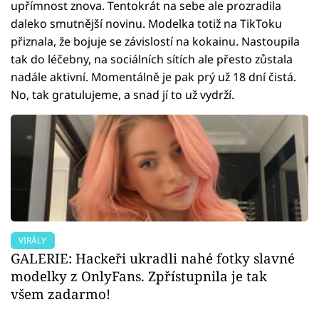
upřímnost znova. Tentokrát na sebe ale prozradila
daleko smutnější novinu. Modelka totiž na TikToku
přiznala, že bojuje se závislostí na kokainu. Nastoupila
tak do léčebny, na sociálních sítích ale přesto zůstala
nadále aktivní. Momentálně je pak prý už 18 dní čistá.
No, tak gratulujeme, a snad jí to už vydrží.
VIRÁLY
GALERIE: Hackeři ukradli nahé fotky slavné
modelky z OnlyFans. Zpřístupnila je tak
všem zadarmo!