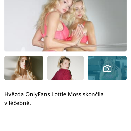
Sex a vztahy
Videa
Sledujte prima+
Přihlášení
Sledujte nás
Hvězda OnlyFans Lottie Moss skončila
v léčebně.