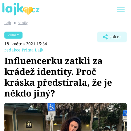
Lajk
■
Virály
Trendy:
KARLOS VÉMOLA
ONLYFANS
VIRÁLY
SDÍLET
SHOPAHOLICADEL
CLASH OF THE STARS
18. května 2021 15:34
redakce Prima Lajk
Influencerku zatkli za
krádež identity. Proč
Témata
kráska předstírala, že je
Showbyznys
někdo jiný?
Youtubeři
Virály