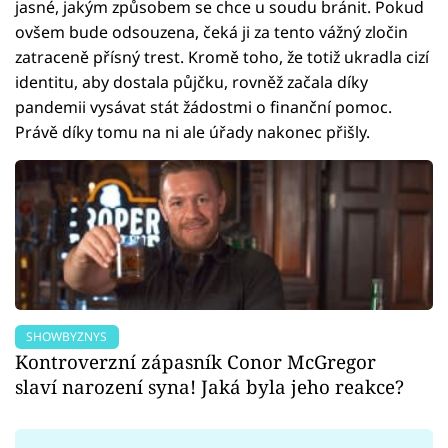
jasné, jakým způsobem se chce u soudu bránit. Pokud
ovšem bude odsouzena, čeká ji za tento vážný zločin
zatraceně přísný trest. Kromě toho, že totiž ukradla cizí
identitu, aby dostala půjčku, rovněž začala díky
pandemii vysávat stát žádostmi o finanční pomoc.
Právě díky tomu na ni ale úřady nakonec přišly.
SHOWBYZNYS
Kontroverzní zápasník Conor McGregor
slaví narození syna! Jaká byla jeho reakce?