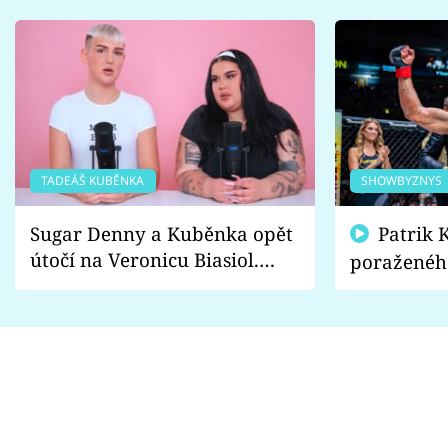
TADEÁŠ KUBĚNKA
SHOWBYZNYS
Sugar Denny a Kuběnka opět
Patrik Kincl se zastal
útočí na Veronicu Biasiol.
poraženéh
Proč je podle nich falešná a
fanoušci n
lže o své nevěře?