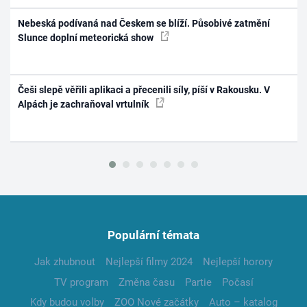
Nebeská podívaná nad Českem se blíží. Působivé zatmění
Slunce doplní meteorická show
Češi slepě věřili aplikaci a přecenili síly, píší v Rakousku. V
Alpách je zachraňoval vrtulník
Populární témata
Jak zhubnout
Nejlepší filmy 2024
Nejlepší horory
TV program
Změna času
Partie
Počasí
Kdy budou volby
ZOO Nové začátky
Auto – katalog