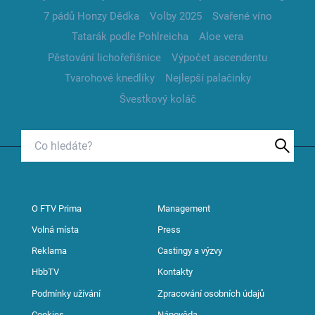
7 pádů Honzy Dědka
Volby 2025
Svařené víno
Tatarák podle Pohlreicha
Aloe vera
Pěstování lichořeřišnice
Výpočet ascendentu
Tvarohové knedlíky
Nejlepší palačinky
Švestkový koláč
O FTV Prima
Management
Volná místa
Press
Reklama
Castingy a výzvy
HbbTV
Kontakty
Podmínky užívání
Zpracování osobních údajů
Cookies
Nápověda