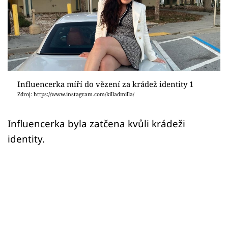
Sex a vztahy
Videa
Sledujte prima+
Přihlášení
Influencerka míří do vězení za krádež identity 1
Zdroj: https://www.instagram.com/killadmilla/
Sledujte nás
Influencerka byla zatčena kvůli krádeži
identity.