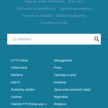
Tatarák podle Pohlreicha
Aloe vera
Pěstování lichořeřišnice
Výpočet ascendentu
Tvarohové knedlíky
Nejlepší palačinky
Švestkový koláč
O FTV Prima
Management
Volná místa
Press
Reklama
Castingy a výzvy
HbbTV
Kontakty
Podmínky užívání
Zpracování osobních údajů
Cookies
Nápověda
Vlastník FTV Prima spol. s
Redakce