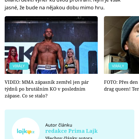
jasné, že bude na nějakou dobu mimo hru.
VIRÁLY
VIRÁLY
VIDEO: MMA zápasník zemřel jen pár
FOTO: Přes den
týdnů po brutálním KO v posledním
drag queen! Ten
zápase. Co se stalo?
Autor článku
redakce Prima Lajk
Všechny články autora