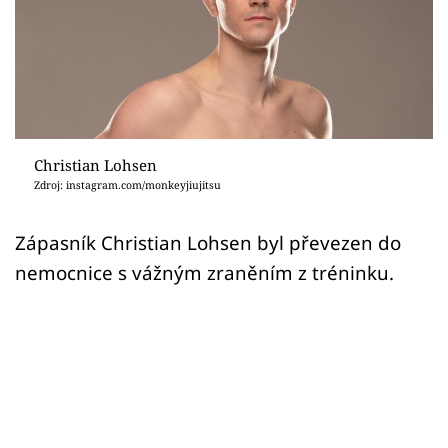
Sex a vztahy
Videa
Sledujte prima+
Přihlášení
Christian Lohsen
Zdroj: instagram.com/monkeyjiujitsu
Sledujte nás
Zápasník Christian Lohsen byl převezen do
nemocnice s vážným zraněním z tréninku.