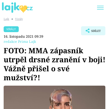
Lajk
■
Virály
Trendy:
KARLOS VÉMOLA
ONLYFANS
VIRÁLY
SDÍLET
SHOPAHOLICADEL
CLASH OF THE STARS
16. listopadu 2021 09:39
redakce Prima Lajk
FOTO: MMA zápasník
utrpěl drsné zranění v boji!
Témata
Vážně přišel o své
Showbyznys
mužství?!
Youtubeři
Virály