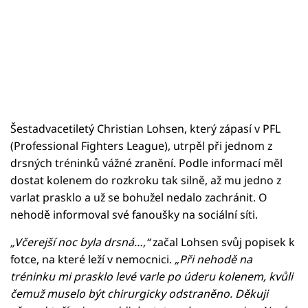
Šestadvacetiletý Christian Lohsen, který zápasí v PFL
(Professional Fighters League), utrpěl při jednom z
drsných tréninků vážné zranění. Podle informací měl
dostat kolenem do rozkroku tak silně, až mu jedno z
varlat prasklo a už se bohužel nedalo zachránit. O
nehodě informoval své fanoušky na sociální síti.
„Včerejší noc byla drsná…,“
začal Lohsen svůj popisek k
fotce, na které leží v nemocnici.
„Při nehodě na
tréninku mi prasklo levé varle po úderu kolenem, kvůli
čemuž muselo být chirurgicky odstraněno. Děkuji