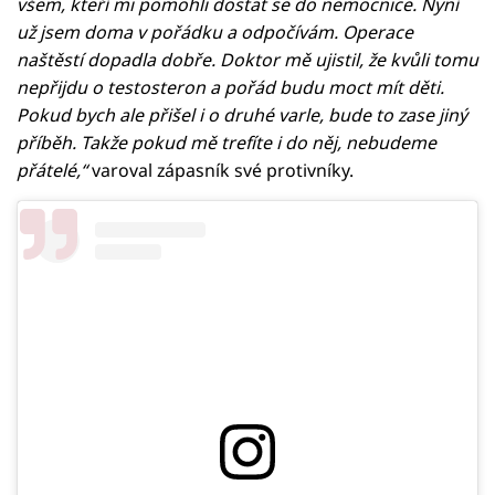
všem, kteří mi pomohli dostat se do nemocnice. Nyní
už jsem doma v pořádku a odpočívám. Operace
naštěstí dopadla dobře. Doktor mě ujistil, že kvůli tomu
nepřijdu o testosteron a pořád budu moct mít děti.
Pokud bych ale přišel i o druhé varle, bude to zase jiný
příběh. Takže pokud mě trefíte i do něj, nebudeme
přátelé,“
varoval zápasník své protivníky.