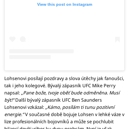
View this post on Instagram
Lohsenovi posílají pozdravy a slova útěchy jak fanoušci,
tak i jeho kolegové. Bývalý zápasník UFC Mike Perry
napsal:
„Pane bože, tvoje oběť bude odměněna. Musí
být!“
Další bývalý zápasník UFC Ben Saunders
Lohsenovi vzkázal:
„Kámo, posílám ti tunu pozitivní
energie.“
V současné době bojuje Lohsen v lehké váze v
lize profesionálních bojovníků a může se pochlubit
bilancí devíti výher ku dvou prohrám. Nyní je však