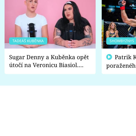
TADEÁŠ KUBĚNKA
SHOWBYZNYS
Sugar Denny a Kuběnka opět
Patrik Kincl se zastal
útočí na Veronicu Biasiol.
poraženéh
Proč je podle nich falešná a
fanoušci n
lže o své nevěře?