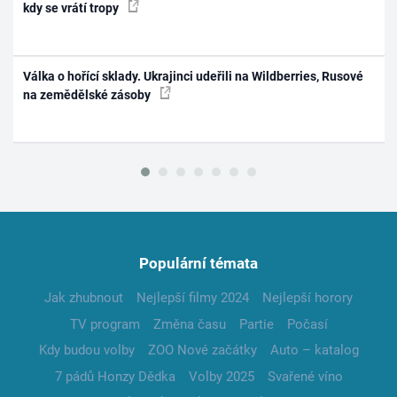
kdy se vrátí tropy
Válka o hořící sklady. Ukrajinci udeřili na Wildberries, Rusové
na zemědělské zásoby
Populární témata
Jak zhubnout
Nejlepší filmy 2024
Nejlepší horory
TV program
Změna času
Partie
Počasí
Kdy budou volby
ZOO Nové začátky
Auto – katalog
7 pádů Honzy Dědka
Volby 2025
Svařené víno