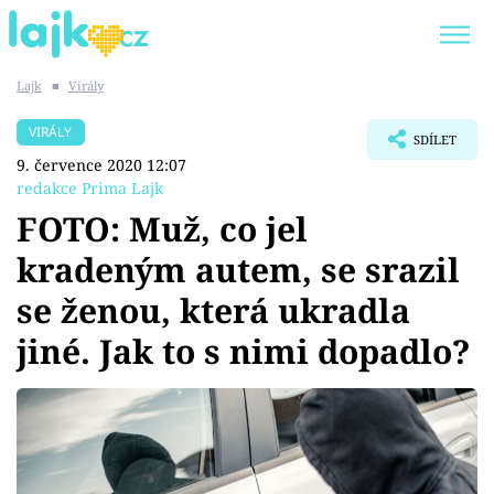
Lajk
■
Virály
Trendy:
KARLOS VÉMOLA
ONLYFANS
VIRÁLY
SDÍLET
SHOPAHOLICADEL
CLASH OF THE STARS
9. července 2020 12:07
redakce Prima Lajk
FOTO: Muž, co jel
kradeným autem, se srazil
Témata
se ženou, která ukradla
Showbyznys
jiné. Jak to s nimi dopadlo?
Youtubeři
Virály