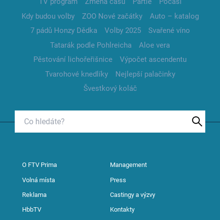
TV program
Změna času
Partie
Počasí
Kdy budou volby
ZOO Nové začátky
Auto – katalog
7 pádů Honzy Dědka
Volby 2025
Svařené víno
Tatarák podle Pohlreicha
Aloe vera
Pěstování lichořeřišnice
Výpočet ascendentu
Tvarohové knedlíky
Nejlepší palačinky
Švestkový koláč
O FTV Prima
Management
Volná místa
Press
Reklama
Castingy a výzvy
HbbTV
Kontakty