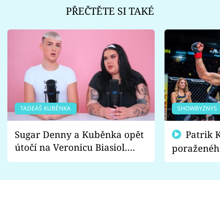
PŘEČTĚTE SI TAKÉ
TADEÁŠ KUBĚNKA
SHOWBYZNYS
Sugar Denny a Kuběnka opět
Patrik Kincl se zastal
útočí na Veronicu Biasiol.
poraženéh
Proč je podle nich falešná a
fanoušci n
lže o své nevěře?