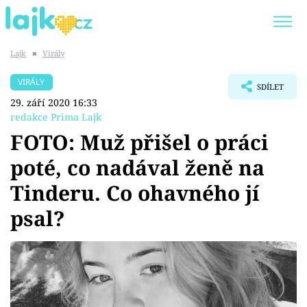
Lajk
■
Virály
Trendy:
KARLOS VÉMOLA
ONLYFANS
VIRÁLY
SDÍLET
SHOPAHOLICADEL
CLASH OF THE STARS
29. září 2020 16:33
redakce Prima Lajk
FOTO: Muž přišel o práci
poté, co nadával ženě na
Témata
Tinderu. Co ohavného jí
Showbyznys
psal?
Youtubeři
Virály