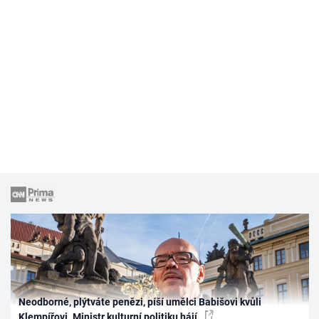
Neodborné, plýtváte penězi, píší umělci Babišovi kvůli
Klempířovi. Ministr kulturní politiku hájí