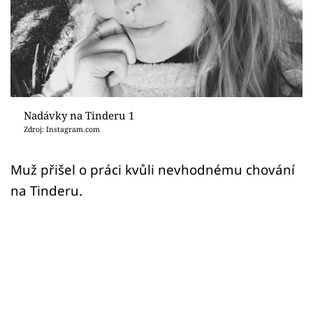
Sex a vztahy
Videa
Sledujte prima+
Přihlášení
Nadávky na Tinderu 1
Zdroj: Instagram.com
Sledujte nás
Muž přišel o práci kvůli nevhodnému chování
na Tinderu.