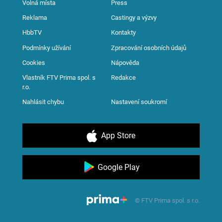
Volná místa
Press
Reklama
Castingy a výzvy
HbbTV
Kontakty
Podmínky užívání
Zpracování osobních údajů
Cookies
Nápověda
Vlastník FTV Prima spol. s
Redakce
r.o.
Nahlásit chybu
Nastavení soukromí
App Store
Google Play
© FTV Prima spol. s r.o.