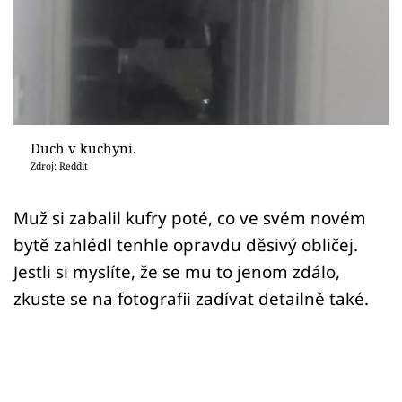
Sex a vztahy
Videa
Sledujte prima+
Přihlášení
Duch v kuchyni.
Zdroj: Reddit
Sledujte nás
Muž si zabalil kufry poté, co ve svém novém
bytě zahlédl tenhle opravdu děsivý obličej.
Jestli si myslíte, že se mu to jenom zdálo,
zkuste se na fotografii zadívat detailně také.