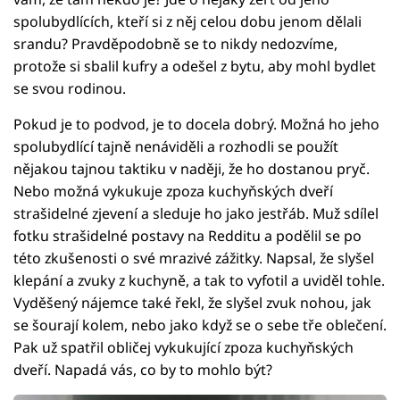
spolubydlících, kteří si z něj celou dobu jenom dělali
srandu? Pravděpodobně se to nikdy nedozvíme,
protože si sbalil kufry a odešel z bytu, aby mohl bydlet
se svou rodinou.
Pokud je to podvod, je to docela dobrý. Možná ho jeho
spolubydlící tajně nenáviděli a rozhodli se použít
nějakou tajnou taktiku v naději, že ho dostanou pryč.
Nebo možná vykukuje zpoza kuchyňských dveří
strašidelné zjevení a sleduje ho jako jestřáb. Muž sdílel
fotku strašidelné postavy na Redditu a podělil se po
této zkušenosti o své mrazivé zážitky. Napsal, že slyšel
klepání a zvuky z kuchyně, a tak to vyfotil a uviděl tohle.
Vyděšený nájemce také řekl, že slyšel zvuk nohou, jak
se šourají kolem, nebo jako když se o sebe tře oblečení.
Pak už spatřil obličej vykukující zpoza kuchyňských
dveří. Napadá vás, co by to mohlo být?