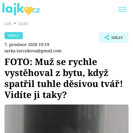
Lajk
■
Virály
Trendy:
KARLOS VÉMOLA
ONLYFANS
VIRÁLY
SDÍLET
SHOPAHOLICADEL
CLASH OF THE STARS
7. prosince 2020 19:19
sarka.turcekova@gmail.com
FOTO: Muž se rychle
vystěhoval z bytu, když
Témata
spatřil tuhle děsivou tvář!
Showbyznys
Vidíte ji taky?
Youtubeři
Virály