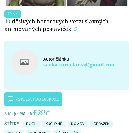
FILMY
10 děsivých hororových verzí slavných
animovaných postaviček
Autor článku
sarka.turcekova@gmail.com
VSTOUPIT DO DISKUZE
Sdílejte článek
ŠTÍTKY
DUCH
KUCHYNĚ
DOMOV
OBRÁZEK
REDDIT
DUCHOVÉ
DĚSIVÁ TVÁŘ