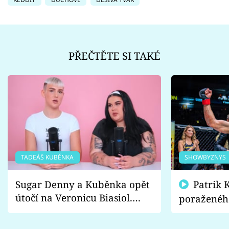
PŘEČTĚTE SI TAKÉ
TADEÁŠ KUBĚNKA
SHOWBYZNYS
Sugar Denny a Kuběnka opět
Patrik Kincl se zastal
útočí na Veronicu Biasiol.
poraženéh
Proč je podle nich falešná a
fanoušci n
lže o své nevěře?