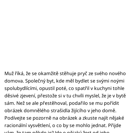
Muž říká, že se okamžitě stěhuje pryč ze svého nového
domova. Společný byt, kde měl bydlet se svými noými
spolubydlícími, opustil poté, co spatřil v kuchyni tohle
děsivé zjevení, přestože si v tu chvíli myslel, že je v bytě
sám. Než se ale přestěhoval, podařilo se mu pořídit
obrázek domnělého strašidla žijícího v jeho domě.
Podívejte se pozorně na obrázek a zkuste najít nějaké
racionální vysvětlení, o co by se mohlo jednat. Přijde
vám, že tam někdo je? Jde o nějaký žert od jeho