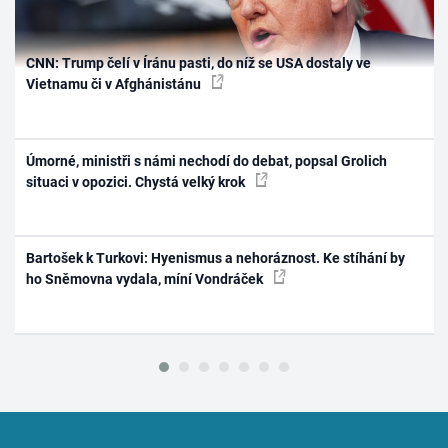
CNN: Trump čelí v Íránu pasti, do níž se USA dostaly ve
Vietnamu či v Afghánistánu
Úmorné, ministři s námi nechodí do debat, popsal Grolich
situaci v opozici. Chystá velký krok
Bartošek k Turkovi: Hyenismus a nehoráznost. Ke stíhání by
ho Sněmovna vydala, míní Vondráček