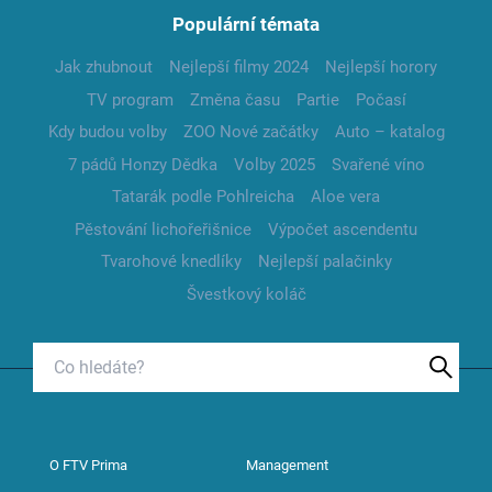
Populární témata
Jak zhubnout
Nejlepší filmy 2024
Nejlepší horory
TV program
Změna času
Partie
Počasí
Kdy budou volby
ZOO Nové začátky
Auto – katalog
7 pádů Honzy Dědka
Volby 2025
Svařené víno
Tatarák podle Pohlreicha
Aloe vera
Pěstování lichořeřišnice
Výpočet ascendentu
Tvarohové knedlíky
Nejlepší palačinky
Švestkový koláč
O FTV Prima
Management