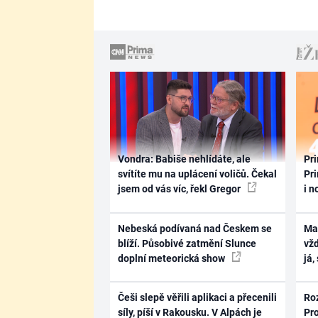
Vondra: Babiše nehlídáte, ale
Pri
svítíte mu na uplácení voličů. Čekal
Pri
jsem od vás víc, řekl Gregor
i n
Nebeská podívaná nad Českem se
Ma
blíží. Působivé zatmění Slunce
vž
doplní meteorická show
já,
Češi slepě věřili aplikaci a přecenili
Ro
síly, píší v Rakousku. V Alpách je
Pr