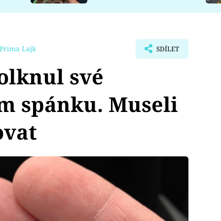
Prima Lajk
SDÍLET
olknul své
m spánku. Museli
ovat