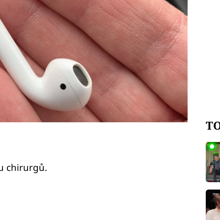
TO
u chirurgů.