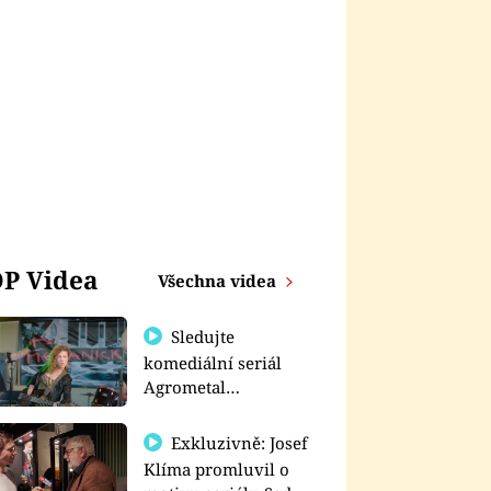
P Videa
Všechna videa
Sledujte
komediální seriál
Agrometal
exkluzivně na
prima+
Exkluzivně: Josef
Klíma promluvil o