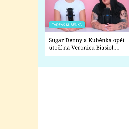
TADEÁŠ KUBĚNKA
Sugar Denny a Kuběnka opět
útočí na Veronicu Biasiol.
Proč je podle nich falešná a
lže o své nevěře?