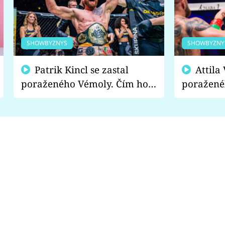
SHOWBYZNYS
SHOWBYZNY
Patrik Kincl se zastal
Attila Végh podpořil
poraženého Vémoly. Čím ho
poražené
fanoušci naštvali?
chce radě
s vítězem