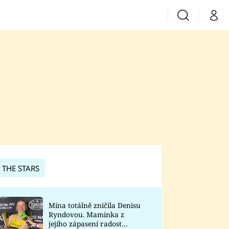
Vyhledávání
Můj 
Prima+
CNN Prima News
Prima Fresh
Prima Living
Prima Zoom
 THE STARS
Prima Lajk
Mína totálně zničila Denisu
Ryndovou. Maminka z
Sledujte nás
jejího zápasení radost