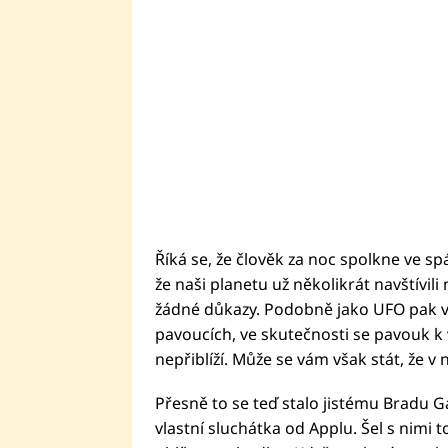
Říká se, že člověk za noc spolkne ve s
že naši planetu už několikrát navštívi
žádné důkazy. Podobně jako UFO pak v
pavoucích, ve skutečnosti se pavouk 
nepřiblíží. Může se vám však stát, že v 
Přesně to se teď stalo jistému Bradu Ga
vlastní sluchátka od Applu. Šel s nimi 