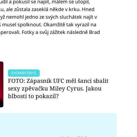
il a pokusil se napít, málem se utopil,
u, ale zůstala zaseklá někde v krku. Hned
když nemohl jedno ze svých sluchátek najít v
íš musel spolknout. Okamžitě tak vyrazil na
perovali. Fotky a svůj zážitek následně Brad
SHOWBYZNYS
FOTO: Zápasník UFC měl šanci sbalit
sexy zpěvačku Miley Cyrus. Jakou
blbostí to pokazil?