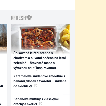
Špikovaná kuřecí stehna s
chorizem a olivami pečená na letní
zelenině – šťavnaté maso s
výraznou chutí inspirovanou
Španělskem
Karamelové snídaňové smoothie z
banánu, vloček a tvarohu – snídaně
atr
do skleničky
Banánové muffiny s vlašskými
o
ořechy a skořicí