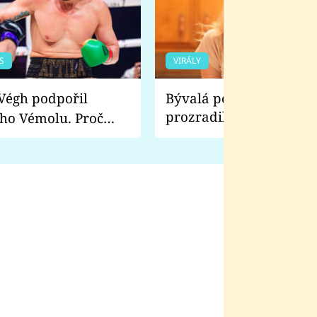
S
VIRÁLY
Bývalá pornoherečka
prozradila, co ji šokova
ho Vémolu. Proč
natáčení Euforie. Vážně
ji zápasit s ním než
bylo drsnější než hanba
 Kinclem?
filmy?