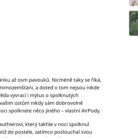
pánku až osm pavouků. Nicméně taky se říká,
li mimozemšťani, a doteď o tom nejsou nikde
ěda vyvrací i mýtus o spolknutých
k vašim ústům nikdy sám dobrovolně
noci spolknete něco jiného – vlastní AirPody.
uthierovi, který takhle v noci spolknul
totiž do postele, zatímco poslouchal svou