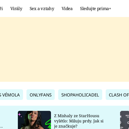
ři
Virály
Sex a vztahy
Videa
Sledujte prima+
Showbyznys
Extrém
VIRÁLY
KURIOZITY
VIDEA
KVÍZY
S VÉMOLA
ONLYFANS
SHOPAHOLICADEL
CLASH OF
Z Mishaly ze StarHousu
vylétlo: Miluju prdy. Jak si
co
je značkuje?