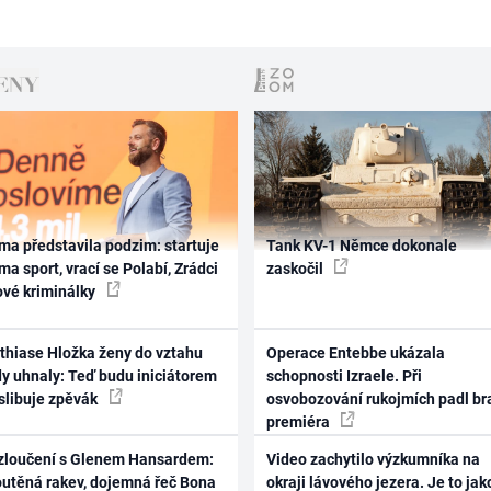
ma představila podzim: startuje
Tank KV-1 Němce dokonale
ma sport, vrací se Polabí, Zrádci
zaskočil
ové kriminálky
thiase Hložka ženy do vztahu
Operace Entebbe ukázala
dy uhnaly: Teď budu iniciátorem
schopnosti Izraele. Při
 slibuje zpěvák
osvobozování rukojmích padl br
premiéra
zloučení s Glenem Hansardem:
Video zachytilo výzkumníka na
outěná rakev, dojemná řeč Bona
okraji lávového jezera. Je to jak