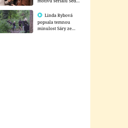
motivu seriálu Sedm
schodů k moci
Linda Rybová
popsala temnou
minulost Sáry ze
seriálu Zákony vlka