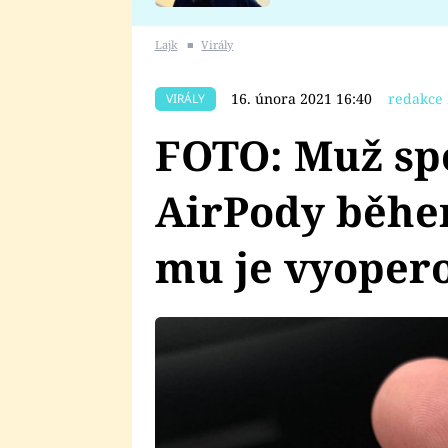
se v Plzni stalo
Lajk
■
Virály
16. února 2021 16:40
redakce 
VIRÁLY
FOTO: Muž sp
AirPody běhe
mu je vyoper