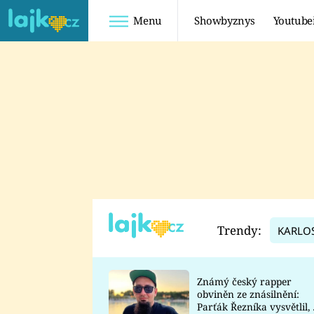
Menu
Showbyznys
Youtube
Youtuberky
Youtubeři
SHOPAHOLICADEL
FATTYPILLOW
ANNA ŠULC
FREESCOOT
SUGAR DENNY
ADAM KAJUMI
LADUŠKA
TADEÁŠ KUBĚNKA
DOMINIKA
DATEL
Trendy:
KARLO
MYSLIVCOVÁ
Známý český rapper
obviněn ze znásilnění:
Parťák Řezníka vysvětlil, 