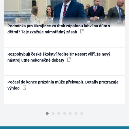
Podmínka pro Ukrajince za útok zápalnou lahví na dům s
dětmi? Tejc zvažuje mimořádný zásah
Rozpohybují české školství ředitelé? Resort věří, že nový
nástroj utne nekonečné debaty
Počasí do konce prázdnin může překvapit. Detaily prozrazuje
výhled