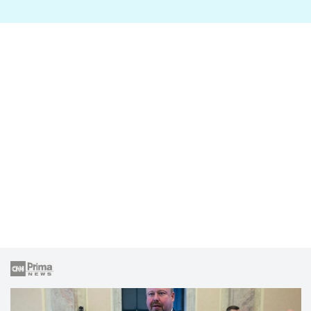
lže o své nevěře?