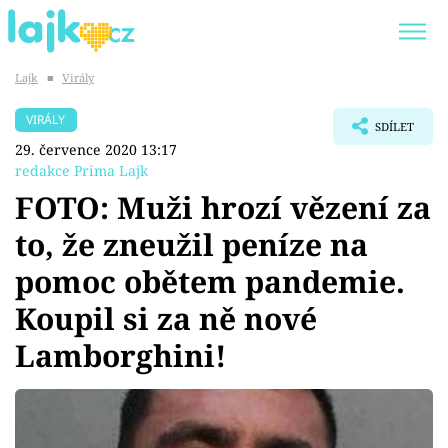
Lajk
■
Virály
Trendy:
KARLOS VÉMOLA
ONLYFANS
VIRÁLY
SDÍLET
SHOPAHOLICADEL
CLASH OF THE STARS
29. července 2020 13:17
redakce Prima Lajk
FOTO: Muži hrozí vězení za
to, že zneužil peníze na
Témata
pomoc obětem pandemie.
Showbyznys
Koupil si za ně nové
Lamborghini!
Youtubeři
Virály