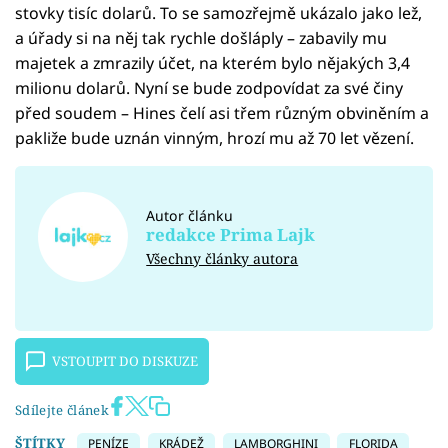
stovky tisíc dolarů. To se samozřejmě ukázalo jako lež,
a úřady si na něj tak rychle došláply – zabavily mu
majetek a zmrazily účet, na kterém bylo nějakých 3,4
milionu dolarů. Nyní se bude zodpovídat za své činy
před soudem – Hines čelí asi třem různým obviněním a
pakliže bude uznán vinným, hrozí mu až 70 let vězení.
Autor článku
redakce Prima Lajk
Všechny články autora
VSTOUPIT DO DISKUZE
Sdílejte článek
ŠTÍTKY
PENÍZE
KRÁDEŽ
LAMBORGHINI
FLORIDA