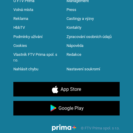
O FTV Prima
Management
Volná místa
Press
Reklama
Castingy a výzvy
HbbTV
Kontakty
Podmínky užívání
Zpracování osobních údajů
Cookies
Nápověda
Vlastník FTV Prima spol. s
Redakce
r.o.
Nahlásit chybu
Nastavení soukromí
App Store
Google Play
© FTV Prima spol. s r.o.