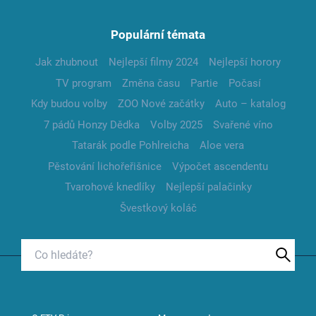
Populární témata
Jak zhubnout
Nejlepší filmy 2024
Nejlepší horory
TV program
Změna času
Partie
Počasí
Kdy budou volby
ZOO Nové začátky
Auto – katalog
7 pádů Honzy Dědka
Volby 2025
Svařené víno
Tatarák podle Pohlreicha
Aloe vera
Pěstování lichořeřišnice
Výpočet ascendentu
Tvarohové knedlíky
Nejlepší palačinky
Švestkový koláč