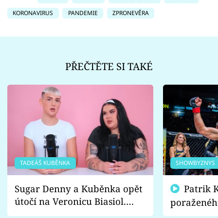
KORONAVIRUS
PANDEMIE
ZPRONEVĚRA
PŘEČTĚTE SI TAKÉ
TADEÁŠ KUBĚNKA
SHOWBYZNYS
Sugar Denny a Kuběnka opět
Patrik Kincl se zastal
útočí na Veronicu Biasiol.
poraženéh
Proč je podle nich falešná a
fanoušci n