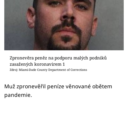
Sex a vztahy
Videa
Sledujte prima+
Přihlášení
Zpronevěra peněz na podporu malých podniků
zasažených koronavirem 1
Sledujte nás
Zdroj: Miami-Dade County Department of Corrections
Muž zpronevěřil peníze věnované obětem
pandemie.