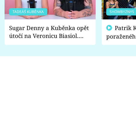
TADEÁŠ KUBĚNKA
SHOWBYZNYS
Sugar Denny a Kuběnka opět
Patrik Kincl se zastal
útočí na Veronicu Biasiol.
poraženéh
Proč je podle nich falešná a
fanoušci n
lže o své nevěře?