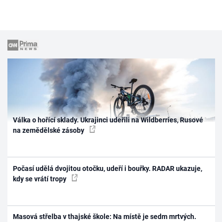
Válka o hořící sklady. Ukrajinci udeřili na Wildberries, Rusové
na zemědělské zásoby
Počasí udělá dvojitou otočku, udeří i bouřky. RADAR ukazuje,
kdy se vrátí tropy
Masová střelba v thajské škole: Na místě je sedm mrtvých.