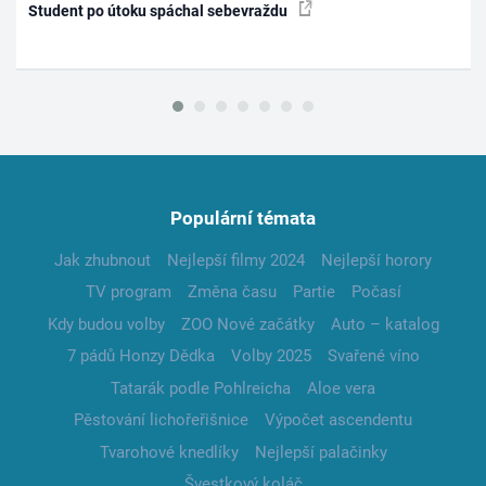
Student po útoku spáchal sebevraždu
Populární témata
Jak zhubnout
Nejlepší filmy 2024
Nejlepší horory
TV program
Změna času
Partie
Počasí
Kdy budou volby
ZOO Nové začátky
Auto – katalog
7 pádů Honzy Dědka
Volby 2025
Svařené víno
Tatarák podle Pohlreicha
Aloe vera
Pěstování lichořeřišnice
Výpočet ascendentu
Tvarohové knedlíky
Nejlepší palačinky
Švestkový koláč