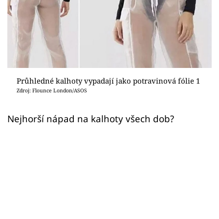
Sex a vztahy
Videa
Sledujte prima+
Přihlášení
Průhledné kalhoty vypadají jako potravinová fólie 1
Zdroj: Flounce London/ASOS
Sledujte nás
Nejhorší nápad na kalhoty všech dob?