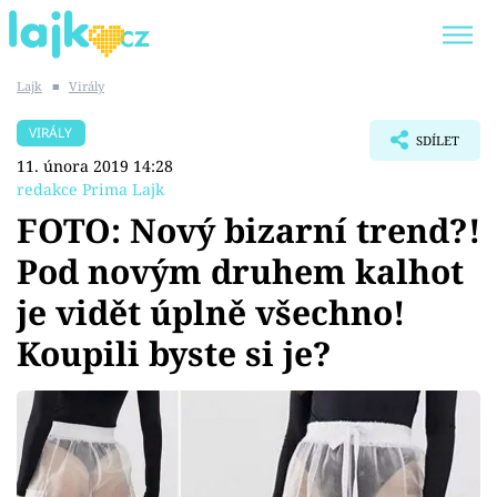
Lajk
■
Virály
Trendy:
KARLOS VÉMOLA
ONLYFANS
VIRÁLY
SDÍLET
SHOPAHOLICADEL
CLASH OF THE STARS
11. února 2019 14:28
redakce Prima Lajk
FOTO: Nový bizarní trend?!
Pod novým druhem kalhot
Témata
je vidět úplně všechno!
Showbyznys
Koupili byste si je?
Youtubeři
Virály