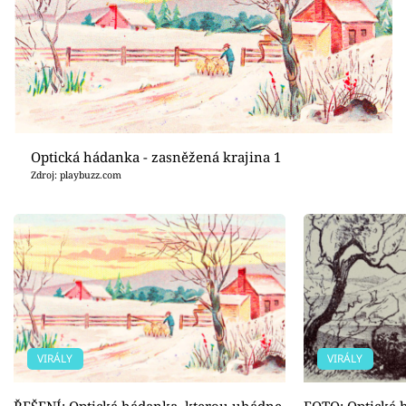
Optická hádanka - zasněžená krajina 1
Zdroj: playbuzz.com
VIRÁLY
VIRÁLY
ŘEŠENÍ: Optická hádanka, kterou uhádne
FOTO: Optická 