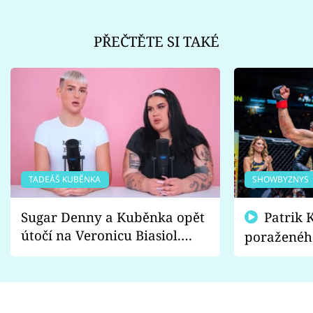
PŘEČTĚTE SI TAKÉ
TADEÁŠ KUBĚNKA
SHOWBYZNYS
Sugar Denny a Kuběnka opět
Patrik Kincl se zastal
útočí na Veronicu Biasiol.
poraženéh
Proč je podle nich falešná a
fanoušci n
lže o své nevěře?