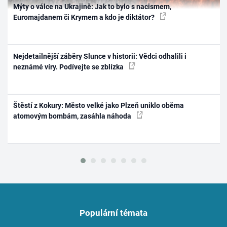
Mýty o válce na Ukrajině: Jak to bylo s nacismem,
Euromajdanem či Krymem a kdo je diktátor?
Nejdetailnější záběry Slunce v historii: Vědci odhalili i
neznámé víry. Podívejte se zblízka
Štěstí z Kokury: Město velké jako Plzeň uniklo oběma
atomovým bombám, zasáhla náhoda
Populární témata