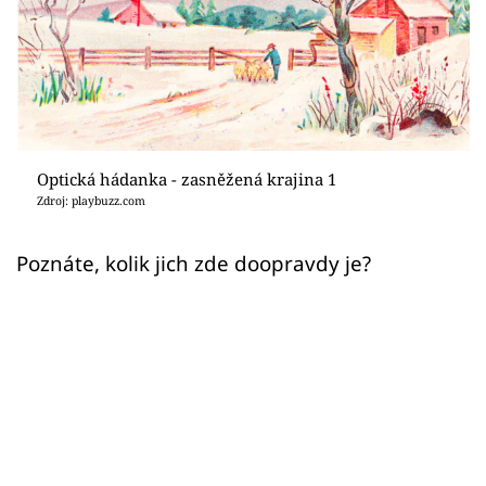
Sex a vztahy
Videa
Sledujte prima+
Přihlášení
Optická hádanka - zasněžená krajina 1
Zdroj: playbuzz.com
Sledujte nás
Poznáte, kolik jich zde doopravdy je?