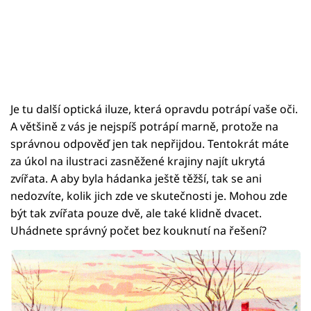
Je tu další optická iluze, která opravdu potrápí vaše oči.
A většině z vás je nejspíš potrápí marně, protože na
správnou odpověď jen tak nepřijdou. Tentokrát máte
za úkol na ilustraci zasněžené krajiny najít ukrytá
zvířata. A aby byla hádanka ještě těžší, tak se ani
nedozvíte, kolik jich zde ve skutečnosti je. Mohou zde
být tak zvířata pouze dvě, ale také klidně dvacet.
Uhádnete správný počet bez kouknutí na řešení?