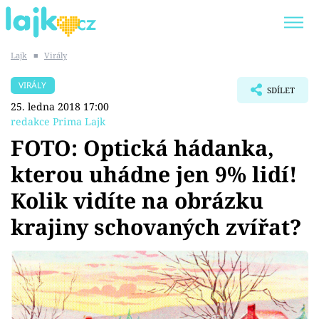
Lajk
■
Virály
Trendy:
KARLOS VÉMOLA
ONLYFANS
VIRÁLY
SDÍLET
SHOPAHOLICADEL
CLASH OF THE STARS
25. ledna 2018 17:00
redakce Prima Lajk
FOTO: Optická hádanka,
kterou uhádne jen 9% lidí!
Témata
Kolik vidíte na obrázku
Showbyznys
krajiny schovaných zvířat?
Youtubeři
Virály