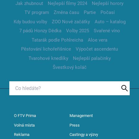
Jak zhubnout
Nejlepší filmy 2024
Nejlepší horory
TV program
Změna času
Partie
Počasí
Kdy budou volby
ZOO Nové začátky
Auto – katalog
7 pádů Honzy Dědka
Volby 2025
Svařené víno
Tatarák podle Pohlreicha
Aloe vera
Pěstování lichořeřišnice
Výpočet ascendentu
Tvarohové knedlíky
Nejlepší palačinky
Švestkový koláč
O FTV Prima
Management
Volná místa
Press
Reklama
Castingy a výzvy