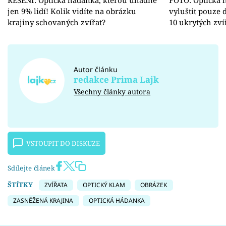
jen 9% lidí! Kolik vidíte na obrázku
vyluštit pouze 
krajiny schovaných zvířat?
10 ukrytých zví
Autor článku
redakce Prima Lajk
Všechny články autora
VSTOUPIT DO DISKUZE
Sdílejte článek
ŠTÍTKY
ZVÍŘATA
OPTICKÝ KLAM
OBRÁZEK
ZASNĚŽENÁ KRAJINA
OPTICKÁ HÁDANKA