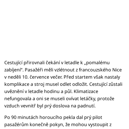
Cestující přirovnali čekání v letadle k „pomalému
zabíjení“. Pasažéři měli vzlétnout z francouzského Nice
v neděli 10. července večer. Před startem však nastaly
komplikace a stroj musel odlet odložit. Cestující zůstali
uvěznění v letadle hodinu a půl. Klimatizace
nefungovala a oni se museli ovívat letáčky, protože
vzduch vevnitř byl prý doslova na padnutí.
Po 90 minutách horoucího pekla dal prý pilot
pasažérům konečně pokyn, že mohou vystoupit z