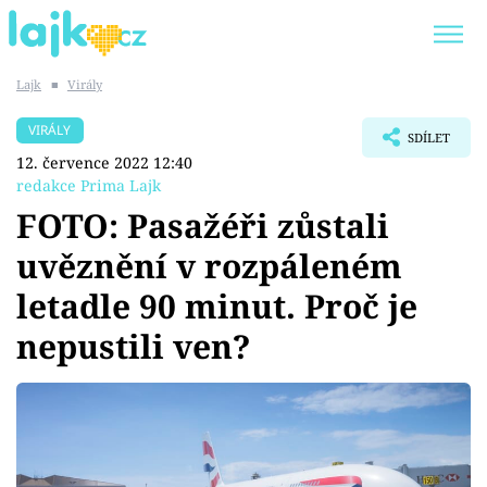
Lajk
■
Virály
Trendy:
KARLOS VÉMOLA
ONLYFANS
VIRÁLY
SDÍLET
SHOPAHOLICADEL
CLASH OF THE STARS
12. července 2022 12:40
redakce Prima Lajk
FOTO: Pasažéři zůstali
uvěznění v rozpáleném
Témata
letadle 90 minut. Proč je
Showbyznys
nepustili ven?
Youtubeři
Virály