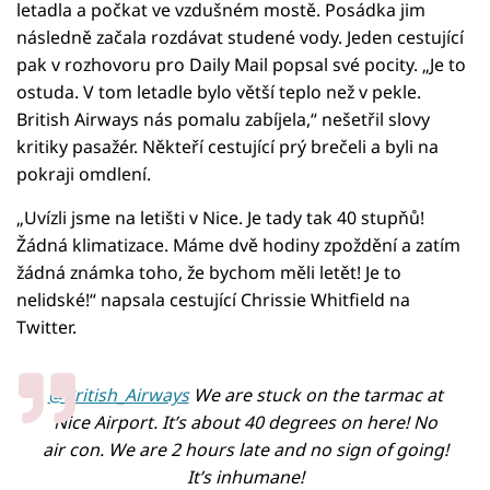
letadla a počkat ve vzdušném mostě. Posádka jim
následně začala rozdávat studené vody. Jeden cestující
pak v rozhovoru pro Daily Mail popsal své pocity. „Je to
ostuda. V tom letadle bylo větší teplo než v pekle.
British Airways nás pomalu zabíjela,“ nešetřil slovy
kritiky pasažér. Někteří cestující prý brečeli a byli na
pokraji omdlení.
„Uvízli jsme na letišti v Nice. Je tady tak 40 stupňů!
Žádná klimatizace. Máme dvě hodiny zpoždění a zatím
žádná známka toho, že bychom měli letět! Je to
nelidské!“ napsala cestující Chrissie Whitfield na
Twitter.
@British_Airways
We are stuck on the tarmac at
Nice Airport. It’s about 40 degrees on here! No
air con. We are 2 hours late and no sign of going!
It’s inhumane!