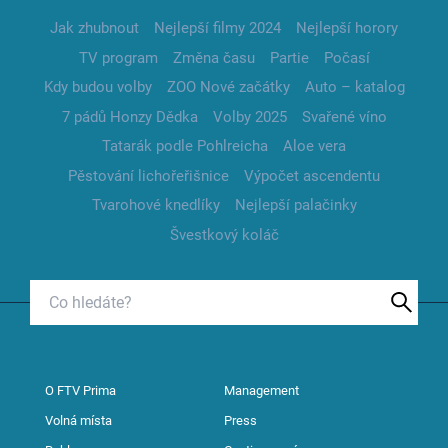
Jak zhubnout
Nejlepší filmy 2024
Nejlepší horory
TV program
Změna času
Partie
Počasí
Kdy budou volby
ZOO Nové začátky
Auto – katalog
7 pádů Honzy Dědka
Volby 2025
Svařené víno
Tatarák podle Pohlreicha
Aloe vera
Pěstování lichořeřišnice
Výpočet ascendentu
Tvarohové knedlíky
Nejlepší palačinky
Švestkový koláč
O FTV Prima
Management
Volná místa
Press