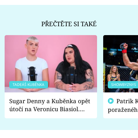
PŘEČTĚTE SI TAKÉ
TADEÁŠ KUBĚNKA
SHOWBYZNYS
Sugar Denny a Kuběnka opět
Patrik Kincl se zastal
útočí na Veronicu Biasiol.
poraženéh
Proč je podle nich falešná a
fanoušci n
lže o své nevěře?