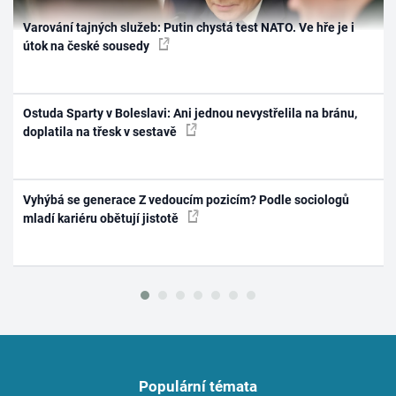
Varování tajných služeb: Putin chystá test NATO. Ve hře je i
útok na české sousedy
Ostuda Sparty v Boleslavi: Ani jednou nevystřelila na bránu,
doplatila na třesk v sestavě
Vyhýbá se generace Z vedoucím pozicím? Podle sociologů
mladí kariéru obětují jistotě
Populární témata