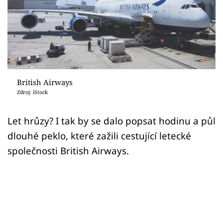
Sex a vztahy
Videa
Sledujte prima+
Přihlášení
British Airways
Zdroj: iStock
Sledujte nás
Let hrůzy? I tak by se dalo popsat hodinu a půl
dlouhé peklo, které zažili cestující letecké
společnosti British Airways.