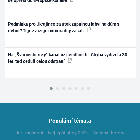
se opřela do Evropské komise
Podmínka pro Ukrajince za útok zápalnou lahví na dům s
dětmi? Tejc zvažuje mimořádný zásah
Na „Švarcenberský“ kanál už neodbočíte. Chyba vydržela 30
let, teď ceduli celou odstraní
Populární témata
Jak zhubnout
Nejlepší filmy 2024
Nejlepší horory