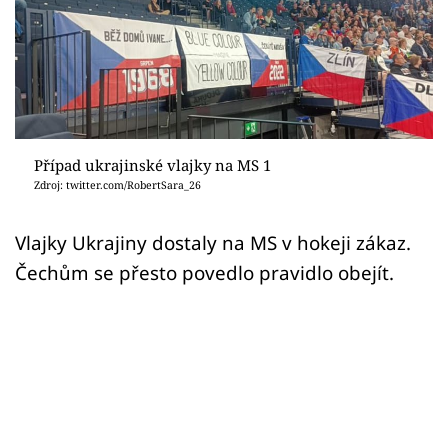
Sex a vztahy
Videa
Sledujte prima+
Přihlášení
Případ ukrajinské vlajky na MS 1
Zdroj: twitter.com/RobertSara_26
Sledujte nás
Vlajky Ukrajiny dostaly na MS v hokeji zákaz.
Čechům se přesto povedlo pravidlo obejít.