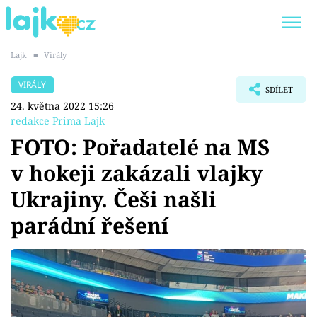
Lajk
■
Virály
Trendy:
KARLOS VÉMOLA
ONLYFANS
VIRÁLY
SDÍLET
SHOPAHOLICADEL
CLASH OF THE STARS
24. května 2022 15:26
redakce Prima Lajk
FOTO: Pořadatelé na MS
v hokeji zakázali vlajky
Témata
Ukrajiny. Češi našli
Showbyznys
parádní řešení
Youtubeři
Virály