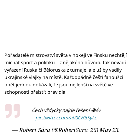
Pořadatelé mistrovství světa v hokeji ve Finsku nechtějí
míchat sport a politiku – z nějakého důvodu tak nevadí
vyřazení Ruska či Běloruska z turnaje, ale už by vadily
ukrajinské vlajky na místě. Každopádně čeští fanoušci
opět jednou dokázali, že jsou nejlepší na světě ve
schopnosti přelstít pravidla.
Čech vždycky najde řešení 😀👍
pic.twitter.com/a00CH6SyLc
— Robert Sára (@RobertSara_26)
May 23,