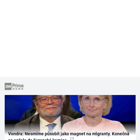
Vondra: Nesmíme působit jako magnet na migranty. Konečná