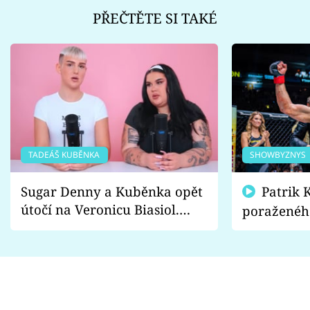
PŘEČTĚTE SI TAKÉ
TADEÁŠ KUBĚNKA
SHOWBYZNYS
Sugar Denny a Kuběnka opět
Patrik Kincl se zastal
útočí na Veronicu Biasiol.
poraženéh
Proč je podle nich falešná a
fanoušci n
lže o své nevěře?