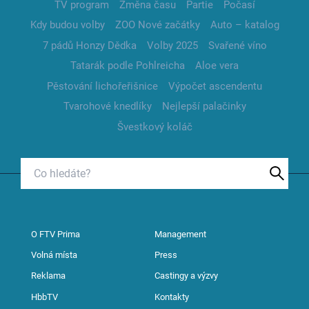
TV program
Změna času
Partie
Počasí
Kdy budou volby
ZOO Nové začátky
Auto – katalog
7 pádů Honzy Dědka
Volby 2025
Svařené víno
Tatarák podle Pohlreicha
Aloe vera
Pěstování lichořeřišnice
Výpočet ascendentu
Tvarohové knedlíky
Nejlepší palačinky
Švestkový koláč
O FTV Prima
Management
Volná místa
Press
Reklama
Castingy a výzvy
HbbTV
Kontakty