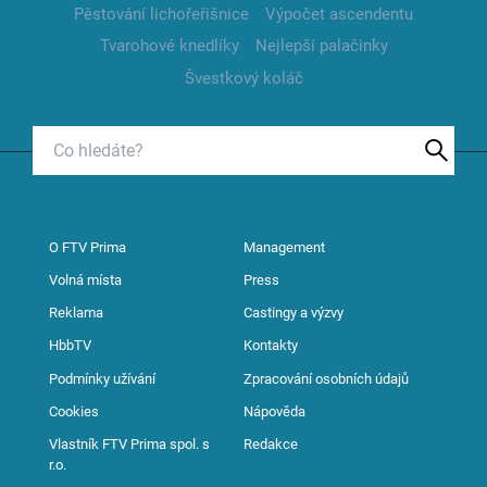
Pěstování lichořeřišnice
Výpočet ascendentu
Tvarohové knedlíky
Nejlepší palačinky
Švestkový koláč
O FTV Prima
Management
Volná místa
Press
Reklama
Castingy a výzvy
HbbTV
Kontakty
Podmínky užívání
Zpracování osobních údajů
Cookies
Nápověda
Vlastník FTV Prima spol. s
Redakce
r.o.