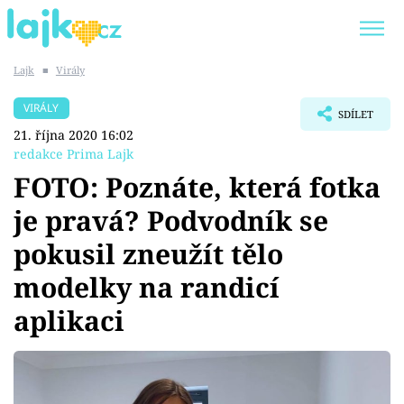
Lajk
■
Virály
Trendy:
KARLOS VÉMOLA
ONLYFANS
VIRÁLY
SDÍLET
SHOPAHOLICADEL
CLASH OF THE STARS
21. října 2020 16:02
redakce Prima Lajk
FOTO: Poznáte, která fotka
je pravá? Podvodník se
Témata
pokusil zneužít tělo
Showbyznys
modelky na randicí
aplikaci
Youtubeři
Virály