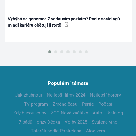
Vyhýbá se generace Z vedoucím pozicím? Podle sociologů
mladí kariéru obětují jistotě
Populární témata
Jak zhubnout
Nejlepší filmy 2024
Nejlepší horory
TV program
Změna času
Partie
Počasí
Kdy budou volby
ZOO Nové začátky
Auto – katalog
7 pádů Honzy Dědka
Volby 2025
Svařené víno
Tatarák podle Pohlreicha
Aloe vera