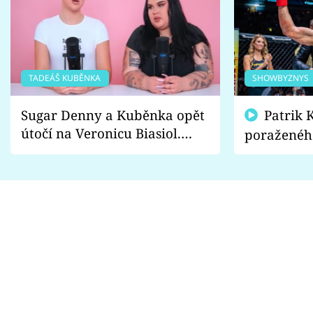
TADEÁŠ KUBĚNKA
SHOWBYZNYS
Sugar Denny a Kuběnka opět
Patrik Kincl se zastal
útočí na Veronicu Biasiol.
poraženéh
Proč je podle nich falešná a
fanoušci n
lže o své nevěře?