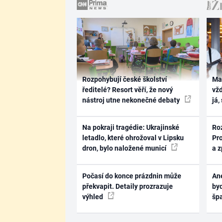
Rozpohybují české školství
Ma
ředitelé? Resort věří, že nový
vž
nástroj utne nekonečné debaty
já,
Na pokraji tragédie: Ukrajinské
Ro
letadlo, které ohrožoval v Lipsku
Pr
dron, bylo naložené municí
a 
Počasí do konce prázdnin může
Ane
překvapit. Detaily prozrazuje
byd
výhled
šp