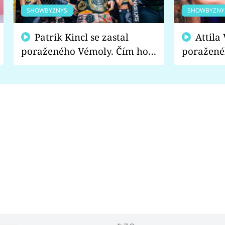
SHOWBYZNYS
SHOWBYZNY
Patrik Kincl se zastal
Attila Végh podpořil
poraženého Vémoly. Čím ho
poražené
fanoušci naštvali?
chce radě
s vítězem