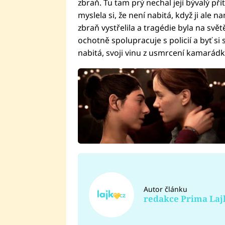
zbraň. Tu tam prý nechal její bývalý pří
myslela si, že není nabitá, když ji ale 
zbraň vystřelila a tragédie byla na svě
ochotně spolupracuje s policií a byť si s
nabitá, svoji vinu z usmrcení kamarádk
Autor článku
redakce Prima Laj