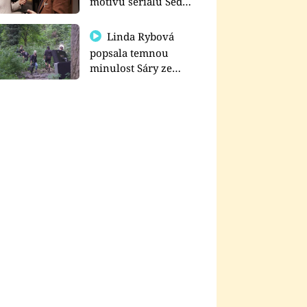
motivu seriálu Sedm
schodů k moci
Linda Rybová
popsala temnou
minulost Sáry ze
seriálu Zákony vlka