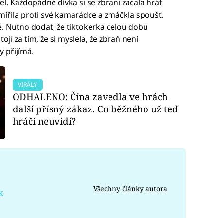
tel. Každopádně dívka si se zbraní začala hrát,
namířila proti své kamarádce a zmáčkla spoušť,
tě. Nutno dodat, že tiktokerka celou dobu
tojí za tím, že si myslela, že zbraň není
y přijímá.
VIRÁLY
ODHALENO: Čína zavedla ve hrách
další přísný zákaz. Co běžného už teď
hráči neuvidí?
Všechny články autora
k