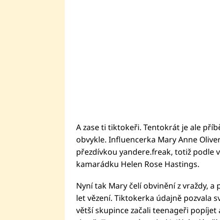
A zase ti tiktokeři. Tentokrát je ale pří
obvykle. Influencerka Mary Anne Olive
přezdívkou yandere.freak, totiž podle v
kamarádku Helen Rose Hastings.
Nyní tak Mary čelí obvinění z vraždy, a p
let vězení. Tiktokerka údajně pozvala
větší skupince začali teenageři popíjet