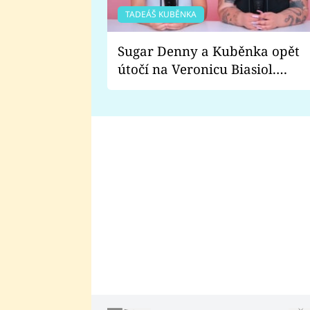
TADEÁŠ KUBĚNKA
Sugar Denny a Kuběnka opět
útočí na Veronicu Biasiol.
Proč je podle nich falešná a
lže o své nevěře?