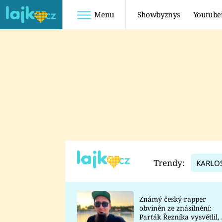
Menu
Showbyznys
Youtube
Youtuberky
Youtubeři
SHOPAHOLICADEL
FATTYPILLOW
ANNA ŠULC
FREESCOOT
SUGAR DENNY
ADAM KAJUMI
LADUŠKA
TADEÁŠ KUBĚNKA
DOMINIKA
DATEL
Trendy:
KARLO
MYSLIVCOVÁ
Známý český rapper
obviněn ze znásilnění:
Parťák Řezníka vysvětlil, 