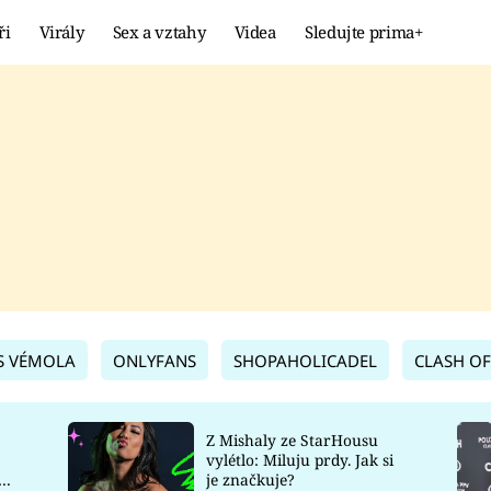
ři
Virály
Sex a vztahy
Videa
Sledujte prima+
Showbyznys
Extrém
VIRÁLY
KURIOZITY
VIDEA
KVÍZY
S VÉMOLA
ONLYFANS
SHOPAHOLICADEL
CLASH OF
Z Mishaly ze StarHousu
vylétlo: Miluju prdy. Jak si
co
je značkuje?