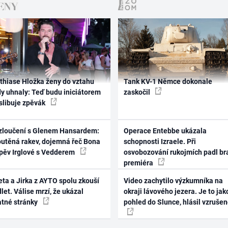
thiase Hložka ženy do vztahu
Tank KV-1 Němce dokonale
dy uhnaly: Teď budu iniciátorem
zaskočil
 slibuje zpěvák
zloučení s Glenem Hansardem:
Operace Entebbe ukázala
outěná rakev, dojemná řeč Bona
schopnosti Izraele. Při
zpěv Irglové s Vedderem
osvobozování rukojmích padl br
premiéra
ta a Jirka z AYTO spolu zkouší
Video zachytilo výzkumníka na
let. Válise mrzí, že ukázal
okraji lávového jezera. Je to jak
atné stránky
pohled do Slunce, hlásil vzruše