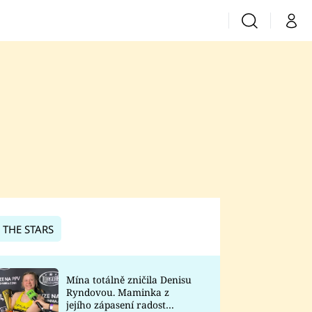
Vyhledávání
Můj 
Prima+
CNN Prima News
Prima Fresh
Prima Living
Prima Zoom
 THE STARS
Prima Lajk
Mína totálně zničila Denisu
Ryndovou. Maminka z
Sledujte nás
jejího zápasení radost