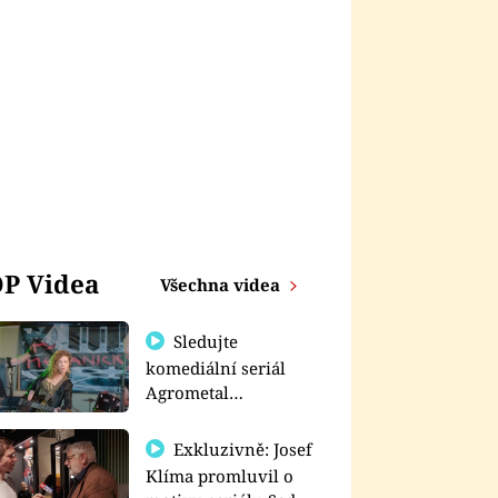
P Videa
Všechna videa
Sledujte
komediální seriál
Agrometal
exkluzivně na
prima+
Exkluzivně: Josef
Klíma promluvil o