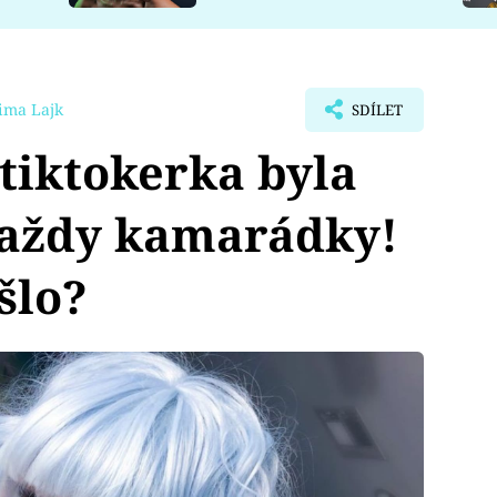
ima Lajk
SDÍLET
tiktokerka byla
raždy kamarádky!
šlo?