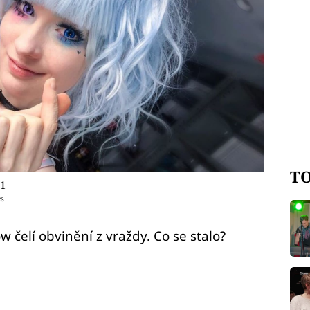
TO
 1
cs
 čelí obvinění z vraždy. Co se stalo?