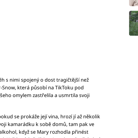
běh s nimi spojený o dost tragičtější než
r-Snow, která působí na TikToku pod
šeho omylem zastřelila a usmrtila svoji
okud se prokáže její vina, hrozí jí až několik
 svoji kamarádku k sobě domů, tam pak ve
 alkohol, když se Mary rozhodla přinést