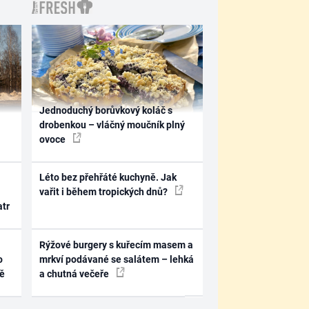
Jednoduchý borůvkový koláč s
drobenkou – vláčný moučník plný
ovoce
Léto bez přehřáté kuchyně. Jak
vařit i během tropických dnů?
atr
Rýžové burgery s kuřecím masem a
o
mrkví podávané se salátem – lehká
ně
a chutná večeře