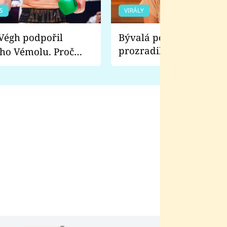
S
VIRÁLY
Bývalá pornoherečka
prozradila, co ji šokova
ho Vémolu. Proč
natáčení Euforie. Vážně
ji zápasit s ním než
bylo drsnější než hanba
 Kinclem?
filmy?