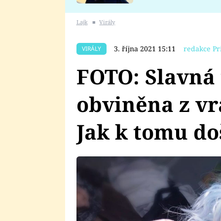
se v Plzni stalo
Lajk
■
Virály
3. října 2021 15:11
redakce Pr
VIRÁLY
FOTO: Slavná 
obviněna z v
Jak k tomu do