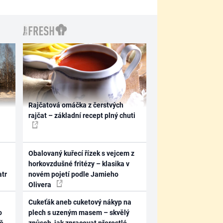
Rajčatová omáčka z čerstvých
rajčat – základní recept plný chuti
Obalovaný kuřecí řízek s vejcem z
horkovzdušné fritézy – klasika v
atr
novém pojetí podle Jamieho
Olivera
Cukeťák aneb cuketový nákyp na
o
plech s uzeným masem – skvělý
ně
způsob, jak zpracovat přerostlé