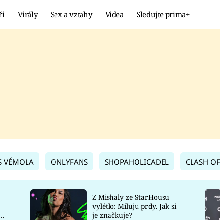
ři
Virály
Sex a vztahy
Videa
Sledujte prima+
Showbyznys
Extrém
VIRÁLY
KURIOZITY
VIDEA
KVÍZY
S VÉMOLA
ONLYFANS
SHOPAHOLICADEL
CLASH OF
Z Mishaly ze StarHousu
vylétlo: Miluju prdy. Jak si
co
je značkuje?