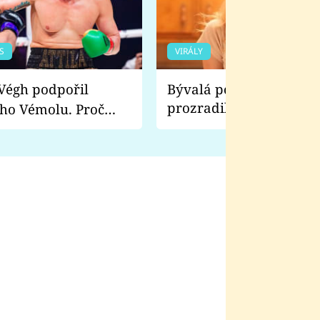
S
VIRÁLY
Bývalá pornoherečka
prozradila, co ji šokova
ho Vémolu. Proč
natáčení Euforie. Vážně
ji zápasit s ním než
bylo drsnější než hanba
 Kinclem?
filmy?