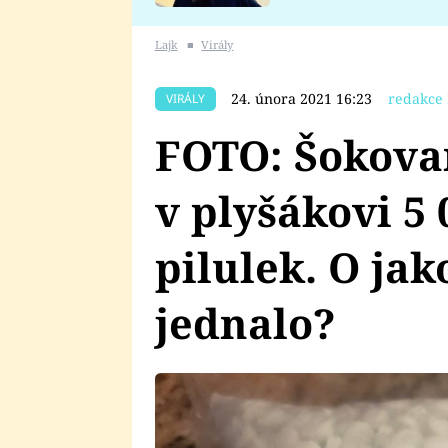
se v Plzni stalo
Lajk
■
Virály
24. února 2021 16:23
redakce 
VIRÁLY
FOTO: Šokovan
v plyšákovi 5
pilulek. O jak
jednalo?