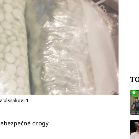
TO
 v plyšákovi 1
 nebezpečné drogy.