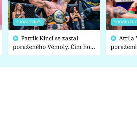
SHOWBYZNYS
SHOWBYZNY
Patrik Kincl se zastal
Attila Végh podpořil
poraženého Vémoly. Čím ho
poražené
fanoušci naštvali?
chce radě
s vítězem