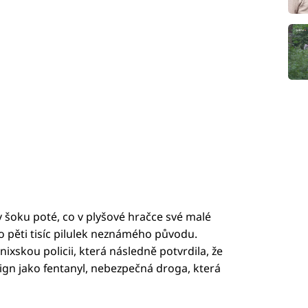
v šoku poté, co v plyšové hračce své malé
o pěti tisíc pilulek neznámého původu.
xskou policii, která následně potvrdila, že
gn jako fentanyl, nebezpečná droga, která