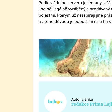
Podle vládního serveru je fentanyl z čá
i hojně ilegálně vyráběný a prodávaný n
bolestmi, kterým už nezabírají jiné práš
a z toho důvodu je populární na trhu s
Autor článku
redakce Prima Laj