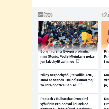
Boj s migranty Evropa prohrála,
Pri
míní Stoniš. Podle Mlejnka je nelze
Pri
jen tak chytit za límec
i n
Nikdy nezpochybňujte voliče ANO,
Ma
smál se Staněk. Dle průzkumu mají
vž
za lídra opozice Babiše
já,
Poplach v Bulharsku: Dron plný
Ro
výbušnin explodoval kousek od
Pr
plynovodu, jeho původ je nejasný
a 