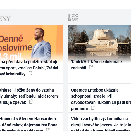
ma představila podzim: startuje
Tank KV-1 Němce dokonale
ma sport, vrací se Polabí, Zrádci
zaskočil
ové kriminálky
thiase Hložka ženy do vztahu
Operace Entebbe ukázala
dy uhnaly: Teď budu iniciátorem
schopnosti Izraele. Při
 slibuje zpěvák
osvobozování rukojmích padl br
premiéra
zloučení s Glenem Hansardem:
Video zachytilo výzkumníka na
outěná rakev, dojemná řeč Bona
okraji lávového jezera. Je to jak
zpěv Irglové s Vedderem
pohled do Slunce, hlásil vzruše