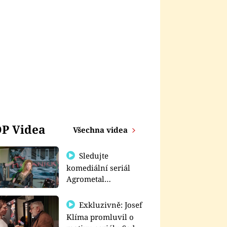
P Videa
Všechna videa
Sledujte
komediální seriál
Agrometal
exkluzivně na
prima+
Exkluzivně: Josef
Klíma promluvil o