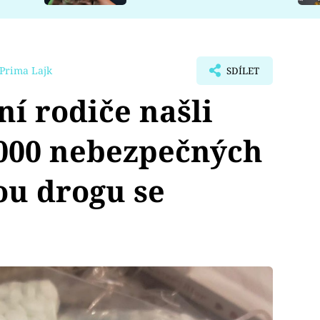
Prima Lajk
SDÍLET
í rodiče našli
 000 nebezpečných
ou drogu se