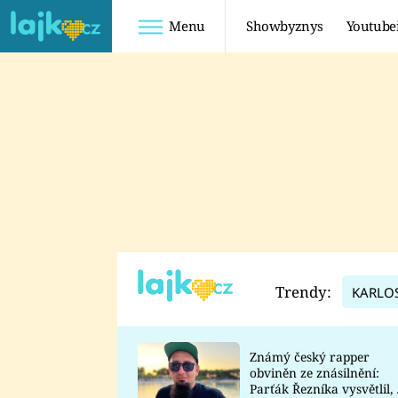
Menu
Showbyznys
Youtube
Youtuberky
Youtubeři
SHOPAHOLICADEL
FATTYPILLOW
ANNA ŠULC
FREESCOOT
SUGAR DENNY
ADAM KAJUMI
LADUŠKA
TADEÁŠ KUBĚNKA
DOMINIKA
DATEL
Trendy:
KARLO
MYSLIVCOVÁ
Známý český rapper
obviněn ze znásilnění:
Parťák Řezníka vysvětlil, 