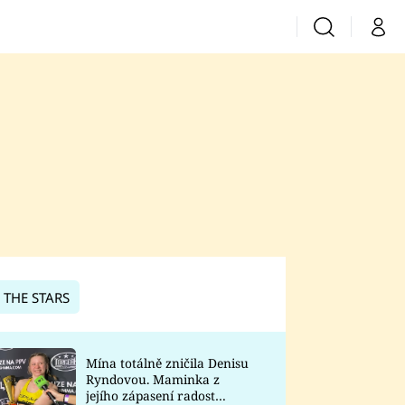
Vyhledávání
Můj 
Prima+
CNN Prima News
Prima Fresh
Prima Living
Prima Zoom
 THE STARS
Prima Lajk
Mína totálně zničila Denisu
Ryndovou. Maminka z
Sledujte nás
jejího zápasení radost