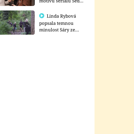
motivu seriálu Sedm
schodů k moci
Linda Rybová
popsala temnou
minulost Sáry ze
seriálu Zákony vlka