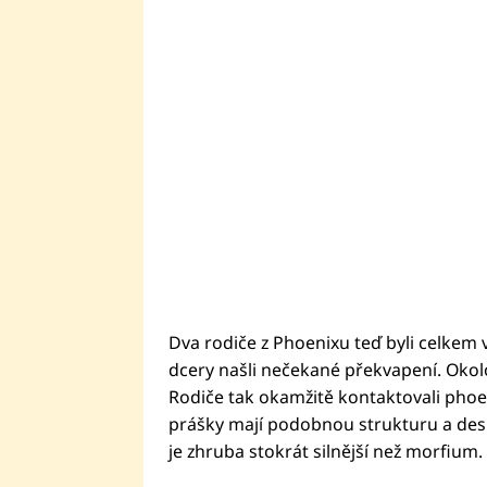
Dva rodiče z Phoenixu teď byli celkem 
dcery našli nečekané překvapení. Okol
Rodiče tak okamžitě kontaktovali phoeni
prášky mají podobnou strukturu a desi
je zhruba stokrát silnější než morfium.