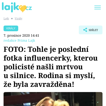
Lajk
■
Virály
Trendy:
KARLOS VÉMOLA
ONLYFANS
VIRÁLY
SDÍLET
SHOPAHOLICADEL
CLASH OF THE STARS
7. prosince 2020 14:41
redakce Prima Lajk
FOTO: Tohle je poslední
fotka influencerky, kterou
Témata
policisté našli mrtvou
Showbyznys
u silnice. Rodina si myslí,
že byla zavražděna!
Youtubeři
Virály