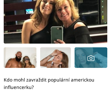
Sex a vztahy
Videa
Sledujte prima+
Přihlášení
Sledujte nás
Kdo mohl zavraždit populární americkou
influencerku?