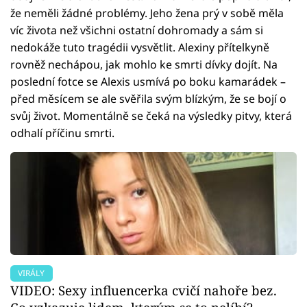
že neměli žádné problémy. Jeho žena prý v sobě měla
víc života než všichni ostatní dohromady a sám si
nedokáže tuto tragédii vysvětlit. Alexiny přítelkyně
rovněž nechápou, jak mohlo ke smrti dívky dojít. Na
poslední fotce se Alexis usmívá po boku kamarádek –
před měsícem se ale svěřila svým blízkým, že se bojí o
svůj život. Momentálně se čeká na výsledky pitvy, která
odhalí příčinu smrti.
VIRÁLY
VIDEO: Sexy influencerka cvičí nahoře bez.