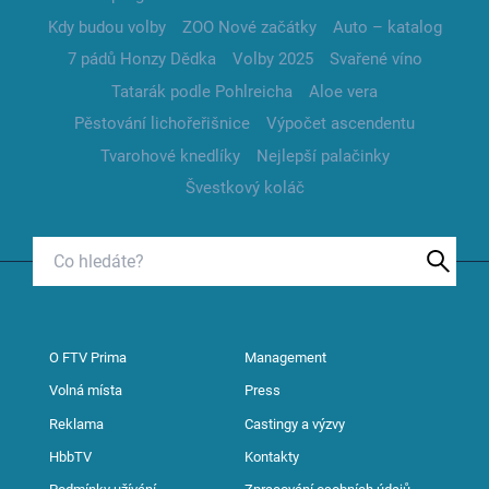
Kdy budou volby
ZOO Nové začátky
Auto – katalog
7 pádů Honzy Dědka
Volby 2025
Svařené víno
Tatarák podle Pohlreicha
Aloe vera
Pěstování lichořeřišnice
Výpočet ascendentu
Tvarohové knedlíky
Nejlepší palačinky
Švestkový koláč
O FTV Prima
Management
Volná místa
Press
Reklama
Castingy a výzvy
HbbTV
Kontakty