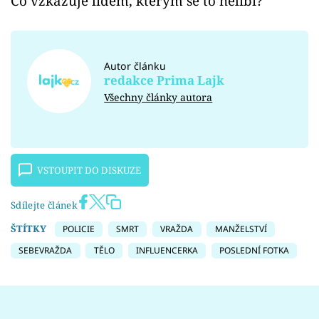
Co vzkazuje lidem, kterým se to nelíbí?
Autor článku
redakce Prima Lajk
Všechny články autora
VSTOUPIT DO DISKUZE
Sdílejte článek
ŠTÍTKY
POLICIE
SMRT
VRAŽDA
MANŽELSTVÍ
SEBEVRAŽDA
TĚLO
INFLUENCERKA
POSLEDNÍ FOTKA