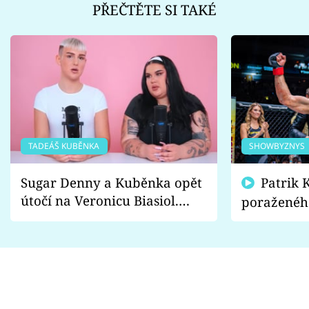
PŘEČTĚTE SI TAKÉ
TADEÁŠ KUBĚNKA
SHOWBYZNYS
Sugar Denny a Kuběnka opět
Patrik Kincl se zastal
útočí na Veronicu Biasiol.
poraženéh
Proč je podle nich falešná a
fanoušci n
lže o své nevěře?