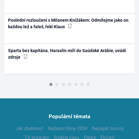
Poslední rozloučení s Milanem Knížákem: Odmítejme jako on
každou lež a faleš, řekl Klaus
Sparta bez kapitána. Haraslín míří do Saúdské Arábie, uvádí
zdroje
Populární témata
Jak zhubnout
Nejlepší filmy 2024
Nejlepší horory
TV program
Změna času
Partie
Počasí