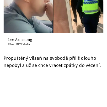
Sex a vztahy
Videa
Sledujte prima+
Přihlášení
Lee Armstong
Zdroj: MEN Media
Sledujte nás
Propuštěný vězeň na svobodě příliš dlouho
nepobyl a už se chce vracet zpátky do vězení.