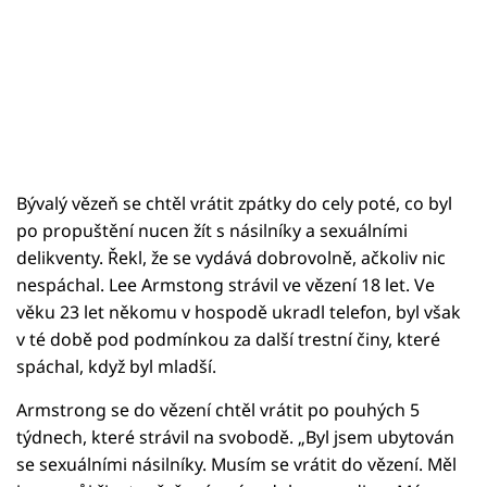
Bývalý vězeň se chtěl vrátit zpátky do cely poté, co byl
po propuštění nucen žít s násilníky a sexuálními
delikventy. Řekl, že se vydává dobrovolně, ačkoliv nic
nespáchal. Lee Armstong strávil ve vězení 18 let. Ve
věku 23 let někomu v hospodě ukradl telefon, byl však
v té době pod podmínkou za další trestní činy, které
spáchal, když byl mladší.
Armstrong se do vězení chtěl vrátit po pouhých 5
týdnech, které strávil na svobodě. „Byl jsem ubytován
se sexuálními násilníky. Musím se vrátit do vězení. Měl