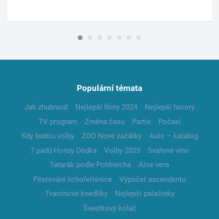
Populární témata
Jak zhubnout
Nejlepší filmy 2024
Nejlepší horory
TV program
Změna času
Partie
Počasí
Kdy budou volby
ZOO Nové začátky
Auto – katalog
7 pádů Honzy Dědka
Volby 2025
Svařené víno
Tatarák podle Pohlreicha
Aloe vera
Pěstování lichořeřišnice
Výpočet ascendentu
Tvarohové knedlíky
Nejlepší palačinky
Švestkový koláč