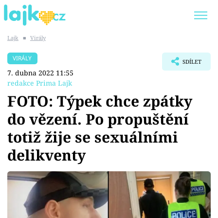
Lajk
■
Virály
Trendy:
KARLOS VÉMOLA
ONLYFANS
VIRÁLY
SDÍLET
SHOPAHOLICADEL
CLASH OF THE STARS
7. dubna 2022 11:55
redakce Prima Lajk
FOTO: Týpek chce zpátky
do vězení. Po propuštění
Témata
totiž žije se sexuálními
Showbyznys
delikventy
Youtubeři
Virály