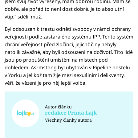
jsem svůj život vyřešený, mám dobrou rodinu. Mám se
dobře, ale pořád to není dost dobré. Je to absolutní
vtip,“ sdělil muž.
Byl odsouzen k trestu odnětí svobody v rámci ochrany
veřejnosti podle zastaralého systému IPP. Tento systém
chrání veřejnost před zločinci, jejichž činy nebyly
natolik závažné, aby byli odsouzeni na doživotí. Tito lidé
jsou po propuštění umístěni na místech pod
dohledem. Asrmstong byl ubytován v Pipeline hostelu
v Yorku a jelikož tam žije mezi sexuálními delikventy,
věří, že vězení je pro něj lepší volba.
Autor článku
redakce Prima Lajk
Všechny články autora