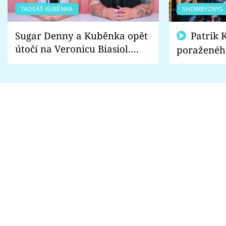
TADEÁŠ KUBĚNKA
SHOWBYZNYS
Sugar Denny a Kuběnka opět
Patrik Kincl se zastal
útočí na Veronicu Biasiol.
poraženéh
Proč je podle nich falešná a
fanoušci n
lže o své nevěře?