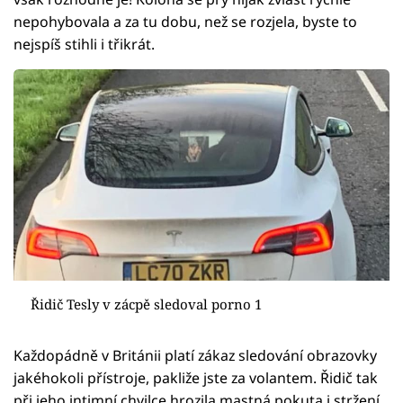
nepohybovala a za tu dobu, než se rozjela, byste to
nejspíš stihli i třikrát.
Řidič Tesly v zácpě sledoval porno 1
Každopádně v Británii platí zákaz sledování obrazovky
jakéhokoli přístroje, pakliže jste za volantem. Řidič tak
při jeho intimní chvilce hrozila mastná pokuta i stržení