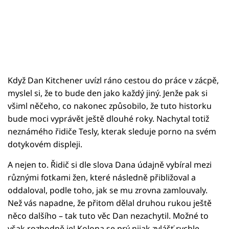
Když Dan Kitchener uvízl ráno cestou do práce v zácpě,
myslel si, že to bude den jako každý jiný. Jenže pak si
všiml něčeho, co nakonec způsobilo, že tuto historku
bude moci vyprávět ještě dlouhé roky. Nachytal totiž
neznámého řidiče Tesly, kterak sleduje porno na svém
dotykovém displeji.
A nejen to. Řidič si dle slova Dana údajně vybíral mezi
různými fotkami žen, které následně přibližoval a
oddaloval, podle toho, jak se mu zrovna zamlouvaly.
Než vás napadne, že přitom dělal druhou rukou ještě
něco dalšího – tak tuto věc Dan nezachytil. Možné to
však rozhodně je! Kolona se prý nijak zvlášť rychle