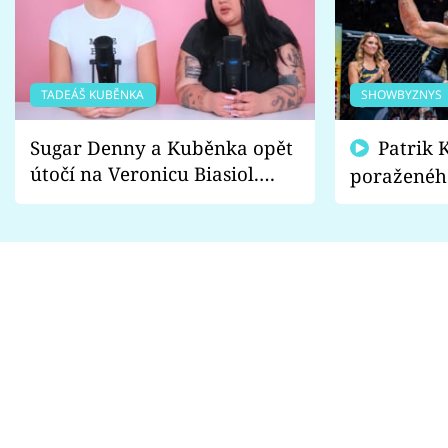
TADEÁŠ KUBĚNKA
SHOWBYZNYS
Sugar Denny a Kuběnka opět
Patrik Kincl se zastal
útočí na Veronicu Biasiol.
poraženéh
Proč je podle nich falešná a
fanoušci n
lže o své nevěře?