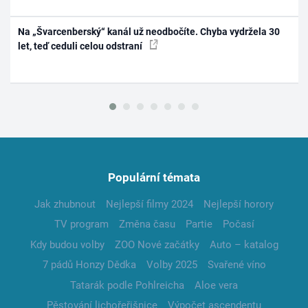
Na „Švarcenberský“ kanál už neodbočíte. Chyba vydržela 30
let, teď ceduli celou odstraní
Populární témata
Jak zhubnout
Nejlepší filmy 2024
Nejlepší horory
TV program
Změna času
Partie
Počasí
Kdy budou volby
ZOO Nové začátky
Auto – katalog
7 pádů Honzy Dědka
Volby 2025
Svařené víno
Tatarák podle Pohlreicha
Aloe vera
Pěstování lichořeřišnice
Výpočet ascendentu