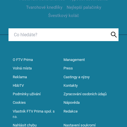
Tvarohové knedlíky
Nejlepší palačinky
Švestkový koláč
O FTV Prima
Management
Volná místa
Press
Reklama
Castingy a výzvy
HbbTV
Kontakty
Podmínky užívání
Zpracování osobních údajů
Cookies
Nápověda
Vlastník FTV Prima spol. s
Redakce
r.o.
Nahlásit chybu
Nastavení soukromí