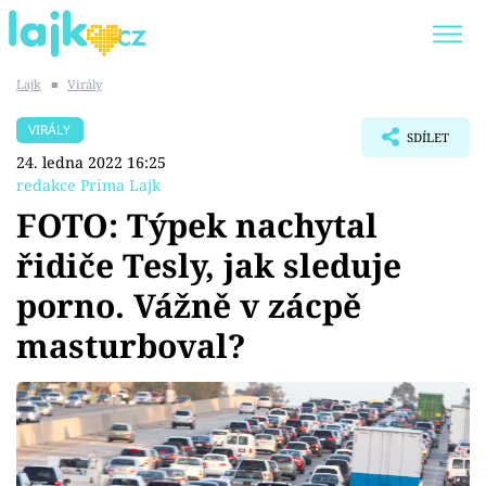
Lajk
■
Virály
Trendy:
KARLOS VÉMOLA
ONLYFANS
VIRÁLY
SDÍLET
SHOPAHOLICADEL
CLASH OF THE STARS
24. ledna 2022 16:25
redakce Prima Lajk
FOTO: Týpek nachytal
řidiče Tesly, jak sleduje
Témata
porno. Vážně v zácpě
Showbyznys
masturboval?
Youtubeři
Virály