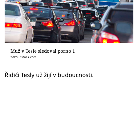
Sex a vztahy
Videa
Sledujte prima+
Přihlášení
Muž v Tesle sledoval porno 1
Zdroj: istock.com
Sledujte nás
Řidiči Tesly už žijí v budoucnosti.