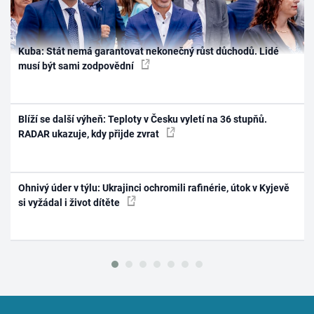
Kuba: Stát nemá garantovat nekonečný růst důchodů. Lidé
musí být sami zodpovědní
Blíží se další výheň: Teploty v Česku vyletí na 36 stupňů.
RADAR ukazuje, kdy přijde zvrat
Ohnivý úder v týlu: Ukrajinci ochromili rafinérie, útok v Kyjevě
si vyžádal i život dítěte