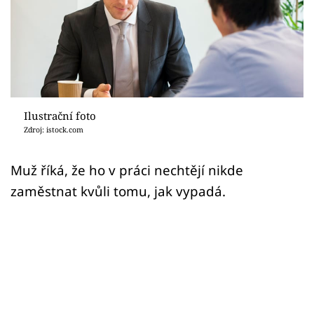
Sex a vztahy
Videa
Sledujte prima+
Přihlášení
Ilustrační foto
Zdroj: istock.com
Sledujte nás
Muž říká, že ho v práci nechtějí nikde
zaměstnat kvůli tomu, jak vypadá.