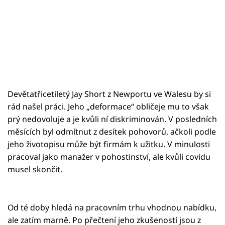
Devětatřicetiletý Jay Short z Newportu ve Walesu by si
rád našel práci. Jeho „deformace“ obličeje mu to však
prý nedovoluje a je kvůli ní diskriminován. V posledních
měsících byl odmítnut z desítek pohovorů, ačkoli podle
jeho životopisu může být firmám k užitku. V minulosti
pracoval jako manažer v pohostinství, ale kvůli covidu
musel skončit.
Od té doby hledá na pracovním trhu vhodnou nabídku,
ale zatím marně. Po přečtení jeho zkušeností jsou z