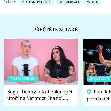
ŠTÍTKY
PRACOVNÍ POHOVOR
DISKRIMINACE
VZHLED
PŘEČTĚTE SI TAKÉ
TADEÁŠ KUBĚNKA
SHOWBYZNYS
Sugar Denny a Kuběnka opět
Patrik Kincl se zastal
útočí na Veronicu Biasiol.
poraženéh
Proč je podle nich falešná a
fanoušci n
lže o své nevěře?