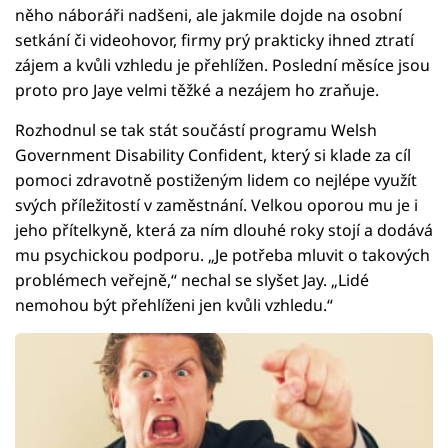
něho náboráři nadšeni, ale jakmile dojde na osobní
setkání či videohovor, firmy prý prakticky ihned ztratí
zájem a kvůli vzhledu je přehlížen. Poslední měsíce jsou
proto pro Jaye velmi těžké a nezájem ho zraňuje.
Rozhodnul se tak stát součástí programu Welsh
Government Disability Confident, který si klade za cíl
pomoci zdravotně postiženým lidem co nejlépe využít
svých příležitostí v zaměstnání. Velkou oporou mu je i
jeho přítelkyně, která za ním dlouhé roky stojí a dodává
mu psychickou podporu. „Je potřeba mluvit o takových
problémech veřejně,“ nechal se slyšet Jay. „Lidé
nemohou být přehlíženi jen kvůli vzhledu.“