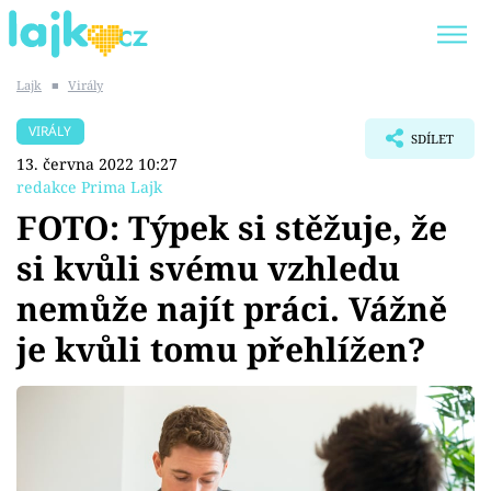
Lajk
■
Virály
Trendy:
KARLOS VÉMOLA
ONLYFANS
VIRÁLY
SDÍLET
SHOPAHOLICADEL
CLASH OF THE STARS
13. června 2022 10:27
redakce Prima Lajk
FOTO: Týpek si stěžuje, že
si kvůli svému vzhledu
Témata
nemůže najít práci. Vážně
Showbyznys
je kvůli tomu přehlížen?
Youtubeři
Virály