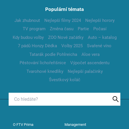
Populární témata
Jak zhubnout
Nejlepší filmy 2024
Nejlepší horory
TV program
Změna času
Partie
Počasí
Kdy budou volby
ZOO Nové začátky
Auto – katalog
7 pádů Honzy Dědka
Volby 2025
Svařené víno
Tatarák podle Pohlreicha
Aloe vera
Pěstování lichořeřišnice
Výpočet ascendentu
Tvarohové knedlíky
Nejlepší palačinky
Švestkový koláč
O FTV Prima
Management